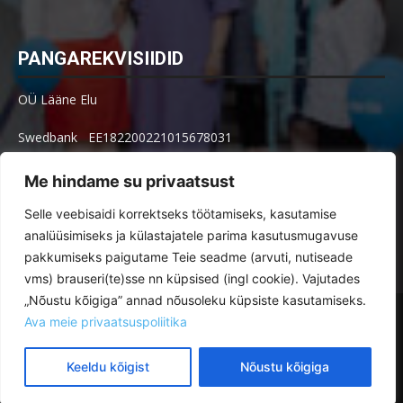
PANGAREKVISIIDID
OÜ Lääne Elu
Swedbank EE182200221015678031
SEB EE621010602002515004
Me hindame su privaatsust
Arve küsimused: arved@le.ee
Selle veebisaidi korrektseks töötamiseks, kasutamise
analüüsimiseks ja külastajatele parima kasutusmugavuse
pakkumiseks paigutame Teie seadme (arvuti, nutiseade
vms) brauseri(te)sse nn küpsised (ingl cookie). Vajutades
„Nõustu kõigiga” annad nõusoleku küpsiste kasutamiseks.
Toimetus
Tellimine
Ava meie privaatsuspoliitika
Reklaamimõõdud ja -hinnad paberlehes ja veebis
Kuulutused
Veebikeskkonna kasutustingimused
Keeldu kõigist
Nõustu kõigiga
© Lääne Elu | Toimetus on avatud E–R kl 8.30–16.30 Posti 30, Haapsalu