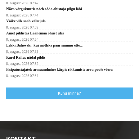
8. august 2026 07:42
Nõva võrgukuuris näeb sõda abistaja pilgu läbi
8. august 2026 07:41
Väike viik saab väliujula
8. august 2026 07:38
Amet pildistas Läänemaa õhust üles
8. august 2026 07:34
Erkki Bahovski: kui mõtleks paar sammu ette…
8. august 2026 07:33
Karel Rahu: nädal pildis
8. august 2026 07:32
Pisipatustajatele armuandmine kärpis rikkumiste arvu poole võrra
8. august 2026 07:31
Kuhu minna?