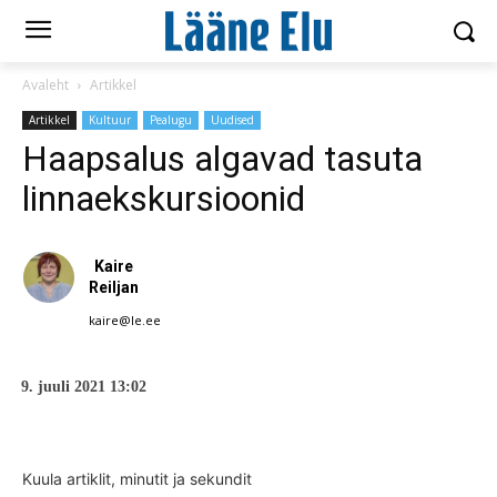
Avaleht
Artikkel
Artikkel
Kultuur
Pealugu
Uudised
Haapsalus algavad tasuta
linnaekskursioonid
Kaire
Reiljan
kaire@le.ee
9. juuli 2021 13:02
Kuula artiklit, minutit ja sekundit