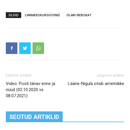
SILDID
LINNAEKSKURSIOONID
OLARI NEBOKAT
Eelmine artikkel
Järgmine artikkel
Video: Posti tänav enne ja
Lääne-Nigula otsib ametnikke
nüüd (02.10.2020 vs
08.07.2021)
SEOTUD ARTIKLID