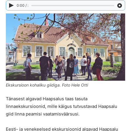
0:00 / :
Ekskursioon kohaliku giidiga. Foto Hele Otti
Tänasest algavad Haapsalus taas tasuta
linnaekskursioonid, mille käigus tutvustavad Haapsalu
giid linna peamisi vaatamisväärsusi.
Eesti- ja venekeelsed ekskursioonid algavad Haapsalu