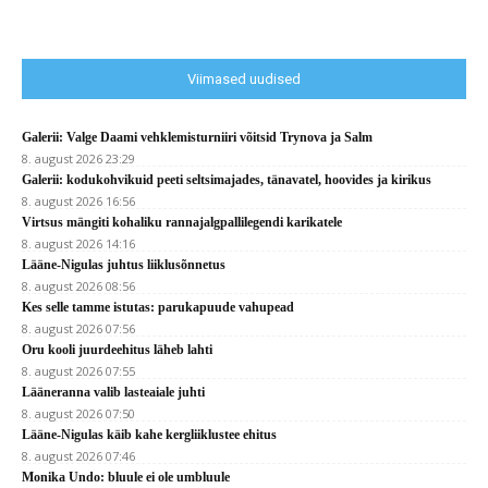
Viimased uudised
Galerii: Valge Daami vehklemisturniiri võitsid Trynova ja Salm
8. august 2026 23:29
Galerii: kodukohvikuid peeti seltsimajades, tänavatel, hoovides ja kirikus
8. august 2026 16:56
Virtsus mängiti kohaliku rannajalgpallilegendi karikatele
8. august 2026 14:16
Lääne-Nigulas juhtus liiklusõnnetus
8. august 2026 08:56
Kes selle tamme istutas: parukapuude vahupead
8. august 2026 07:56
Oru kooli juurdeehitus läheb lahti
8. august 2026 07:55
Lääneranna valib lasteaiale juhti
8. august 2026 07:50
Lääne-Nigulas käib kahe kergliiklustee ehitus
8. august 2026 07:46
Monika Undo: bluule ei ole umbluule