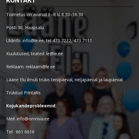
KONTAKT
Toimetus on avatud E–R kl 8.30–16.30
Posti 30, Haapsalu
Üldinfo: info@le.ee, tel 473 7222, 473 7111
Kuulutused, teated: le@le.ee
Reklaam: reklaam@le.ee
Lääne Elu ilmub trükis teisipäeval, neljapäeval ja laupäeval.
Trükitud Printallis
Kojukandeprobleemid:
Meil: info@omniva.ee
Tel: 661 6616