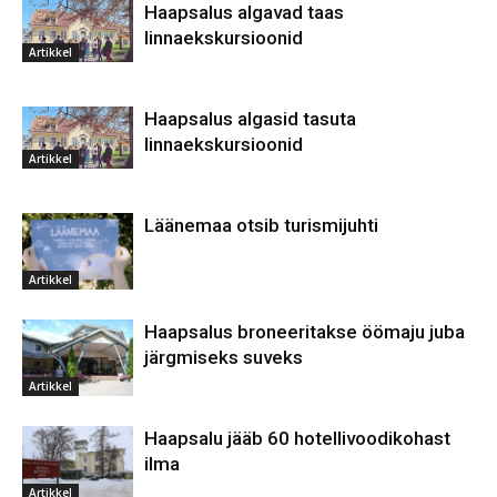
Haapsalus algavad taas
linnaekskursioonid
Artikkel
Haapsalus algasid tasuta
linnaekskursioonid
Artikkel
Läänemaa otsib turismijuhti
Artikkel
Haapsalus broneeritakse öömaju juba
järgmiseks suveks
Artikkel
Haapsalu jääb 60 hotellivoodikohast
ilma
Artikkel