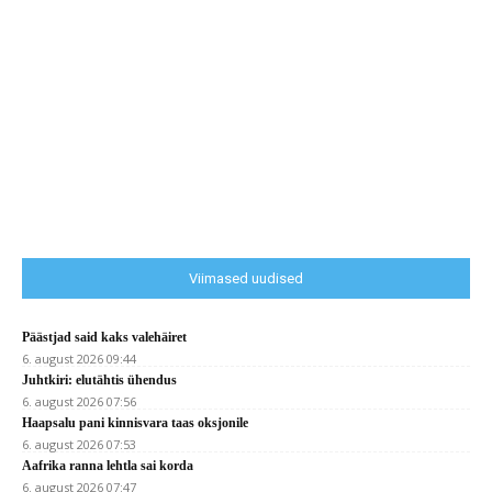
Viimased uudised
Päästjad said kaks valehäiret
6. august 2026 09:44
Juhtkiri: elutähtis ühendus
6. august 2026 07:56
Haapsalu pani kinnisvara taas oksjonile
6. august 2026 07:53
Aafrika ranna lehtla sai korda
6. august 2026 07:47