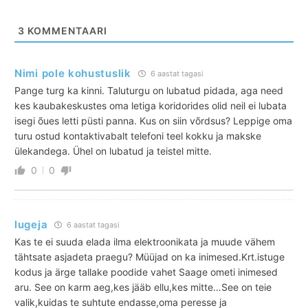
3
KOMMENTAARI
Nimi pole kohustuslik
6 aastat tagasi
Pange turg ka kinni. Taluturgu on lubatud pidada, aga need
kes kaubakeskustes oma letiga koridorides olid neil ei lubata
isegi õues letti püsti panna. Kus on siin võrdsus? Leppige oma
turu ostud kontaktivabalt telefoni teel kokku ja makske
ülekandega. Ühel on lubatud ja teistel mitte.
0
0
lugeja
6 aastat tagasi
Kas te ei suuda elada ilma elektroonikata ja muude vähem
tähtsate asjadeta praegu? Müüjad on ka inimesed.Krt.istuge
kodus ja ärge tallake poodide vahet Saage ometi inimesed
aru. See on karm aeg,kes jääb ellu,kes mitte…See on teie
valik,kuidas te suhtute endasse,oma peresse ja