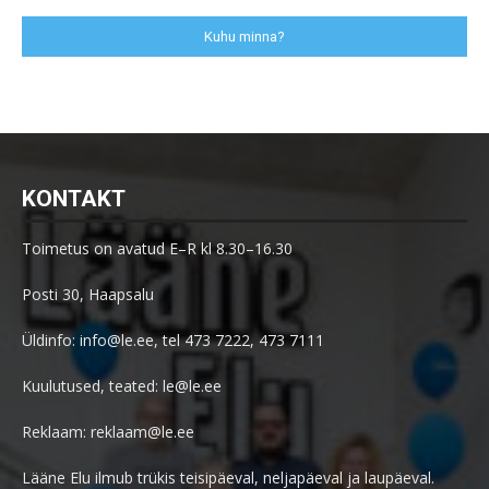
Kuhu minna?
KONTAKT
Toimetus on avatud E–R kl 8.30–16.30
Posti 30, Haapsalu
Üldinfo: info@le.ee, tel 473 7222, 473 7111
Kuulutused, teated: le@le.ee
Reklaam: reklaam@le.ee
Lääne Elu ilmub trükis teisipäeval, neljapäeval ja laupäeval.