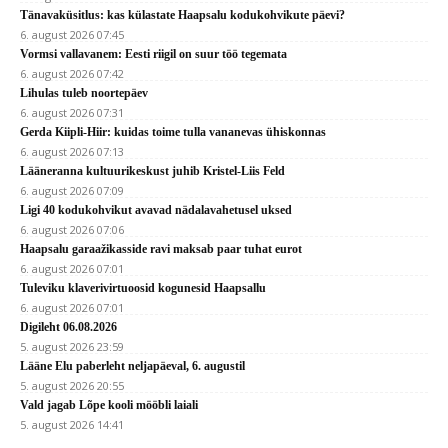
Tänavaküsitlus: kas külastate Haapsalu kodukohvikute päevi?
6. august 2026 07:45
Vormsi vallavanem: Eesti riigil on suur töö tegemata
6. august 2026 07:42
Lihulas tuleb noortepäev
6. august 2026 07:31
Gerda Kiipli-Hiir: kuidas toime tulla vananevas ühiskonnas
6. august 2026 07:13
Lääneranna kultuurikeskust juhib Kristel-Liis Feld
6. august 2026 07:09
Ligi 40 kodukohvikut avavad nädalavahetusel uksed
6. august 2026 07:06
Haapsalu garaažikasside ravi maksab paar tuhat eurot
6. august 2026 07:01
Tuleviku klaverivirtuoosid kogunesid Haapsallu
6. august 2026 07:01
Digileht 06.08.2026
5. august 2026 23:59
Lääne Elu paberleht neljapäeval, 6. augustil
5. august 2026 20:55
Vald jagab Lõpe kooli mööbli laiali
5. august 2026 14:41