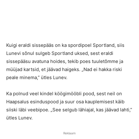
Kuigi eraldi sissepääs on ka spordipoel Sportland, siis
Lunevi sõnul sulgeb Sportland uksed, sest eraldi
sissepääsu avatuna hoides, tekib poes tuuletõmme ja
müüjad kartsid, et jäävad haigeks. „Nad ei hakka riski
peale minema,” ütles Lunev.
Ka polnud veel kindel köögimööbli pood, sest neil on
Haapsalus esinduspood ja suur osa kauplemisest käib
siiski läbi veebipoe. „See selgub lähiajal, kas jäävad lahti,”
ütles Lunev.
Reklaam