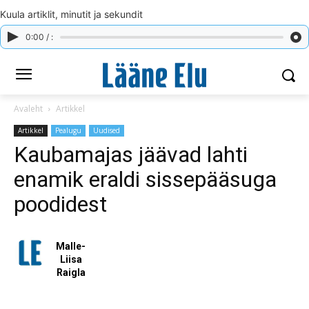
Kuula artiklit, minutit ja sekundit
0:00 / :
Avaleht
Artikkel
Artikkel
Pealugu
Uudised
Kaubamajas jäävad lahti
enamik eraldi sissepääsuga
poodidest
Malle-
Liisa
Raigla