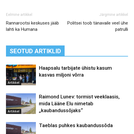
Eelmine artikkel
Järgmine artikkel
Rannarootsi keskuses jääb
Politsei toob tänavaile veel ühe
lahti ka Humana
patrulli
SEOTUD ARTIKLID
Haapsalu tarbijate ühistu kasum
kasvas miljoni võrra
Artikkel
Raimond Lunev: tormist veeklaasis,
mida Lääne Elu nimetab
„kaubandussõjaks“
Artikkel
Taeblas puhkes kaubandussõda