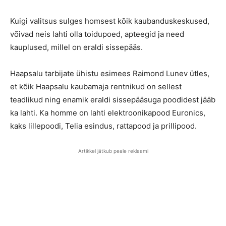
Kuigi valitsus sulges homsest kõik kaubanduskeskused,
võivad neis lahti olla toidupoed, apteegid ja need
kauplused, millel on eraldi sissepääs.
Haapsalu tarbijate ühistu esimees Raimond Lunev ütles,
et kõik Haapsalu kaubamaja rentnikud on sellest
teadlikud ning enamik eraldi sissepääsuga poodidest jääb
ka lahti. Ka homme on lahti elektroonikapood Euronics,
kaks lillepoodi, Telia esindus, rattapood ja prillipood.
Artikkel jätkub peale reklaami