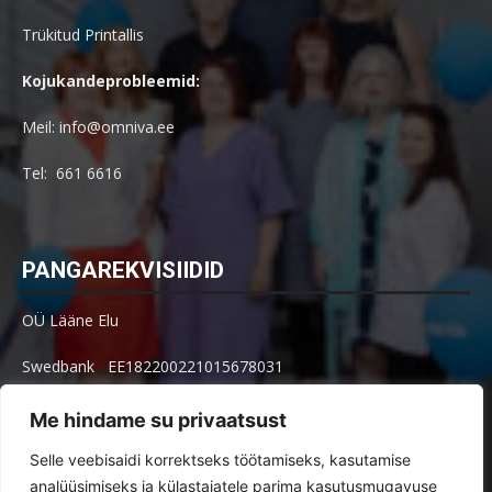
Trükitud Printallis
Kojukandeprobleemid:
Meil: info@omniva.ee
Tel: 661 6616
PANGAREKVISIIDID
OÜ Lääne Elu
Swedbank EE182200221015678031
SEB EE621010602002515004
Me hindame su privaatsust
Arve küsimused: arved@le.ee
Selle veebisaidi korrektseks töötamiseks, kasutamise
analüüsimiseks ja külastajatele parima kasutusmugavuse