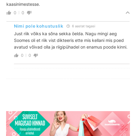
kaasinimestesse.
0
0
Nimi pole kohustuslik
6 aastat tagasi
Just riik võiks ka sõna sekka öelda. Nagu mingi aeg
Soomes oli et riik vist dikteeris ette mis kellani mis poed
avatud võivad olla ja riigipühadel on enamus poode kinni.
0
0