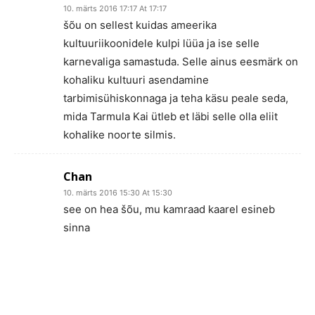
10. märts 2016 17:17 At 17:17
šõu on sellest kuidas ameerika
kultuuriikoonidele kulpi lüüa ja ise selle
karnevaliga samastuda. Selle ainus eesmärk on
kohaliku kultuuri asendamine
tarbimisühiskonnaga ja teha käsu peale seda,
mida Tarmula Kai ütleb et läbi selle olla eliit
kohalike noorte silmis.
Chan
10. märts 2016 15:30 At 15:30
see on hea šõu, mu kamraad kaarel esineb
sinna