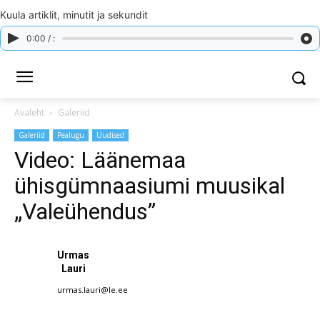
Kuula artiklit, minutit ja sekundit
0:00 / :
Avaleht
Galeriid
Galeriid
Pealugu
Uudised
Video: Läänemaa
ühisgümnaasiumi muusikal
„Valeühendus”
Urmas
Lauri
urmas.lauri@le.ee