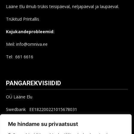
Lääne Elu ilmub trükis teisipäeval, neljapäeval ja laupäeval.
Trükitud Printallis
Kojukandeprobleemid:
Meil: info@omniva.ee
Tel: 661 6616
PANGAREKVISIIDID
OÜ Lääne Elu
Swedbank EE182200221015678031
SEB EE621010602002515004
Me hindame su privaatsust