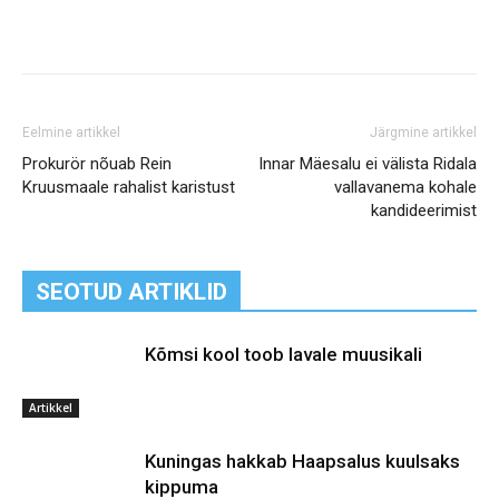
Eelmine artikkel
Järgmine artikkel
Prokurör nõuab Rein
Innar Mäesalu ei välista Ridala
Kruusmaale rahalist karistust
vallavanema kohale
kandideerimist
SEOTUD ARTIKLID
Kõmsi kool toob lavale muusikali
Artikkel
Kuningas hakkab Haapsalus kuulsaks
kippuma