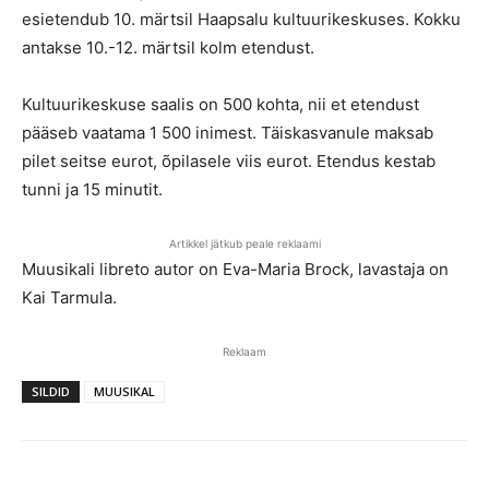
esietendub 10. märtsil Haapsalu kultuurikeskuses. Kokku
antakse 10.-12. märtsil kolm etendust.
Kultuurikeskuse saalis on 500 kohta, nii et etendust
pääseb vaatama 1 500 inimest. Täiskasvanule maksab
pilet seitse eurot, õpilasele viis eurot. Etendus kestab
tunni ja 15 minutit.
Artikkel jätkub peale reklaami
Muusikali libreto autor on Eva-Maria Brock, lavastaja on
Kai Tarmula.
Reklaam
SILDID
MUUSIKAL