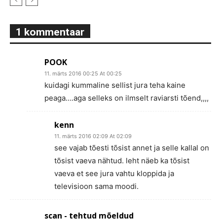
1 kommentaar
POOK
11. märts 2016 00:25 At 00:25
kuidagi kummaline sellist jura teha kaine
peaga….aga selleks on ilmselt raviarsti tõend,,,,
kenn
11. märts 2016 02:09 At 02:09
see vajab tõesti tõsist annet ja selle kallal on
tõsist vaeva nähtud. leht näeb ka tõsist
vaeva et see jura vahtu kloppida ja
televisioon sama moodi.
scan - tehtud mõeldud