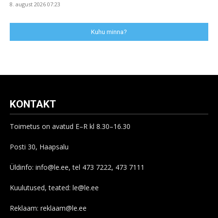
8. august 2026 07:23
Kuhu minna?
KONTAKT
Toimetus on avatud E–R kl 8.30–16.30
Posti 30, Haapsalu
Üldinfo: info@le.ee, tel 473 7222, 473 7111
Kuulutused, teated: le@le.ee
Reklaam: reklaam@le.ee