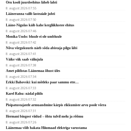
Oru kooli juurdeehitus läheb lahti
8. august 2026 07:55
Lääneranna valib lasteaiale juhti
8. august 2026 07:50
Lääne-Nigulas käib kahe kergliiklustee ehitus
8. august 2026 07:46
Monika Undo: bluule ei ole umbluule
8. august 2026 07:42
Nõva võrgukuuris näeb sõda abistaja pilgu läbi
8. august 2026 07:41
Väike viik saab väliujula
8. august 2026 07:38
Amet pildistas Läänemaa õhust üles
8. august 2026 07:34
Erkki Bahovski: kui mõtleks paar sammu ette…
8. august 2026 07:33
Karel Rahu: nädal pildis
8. august 2026 07:32
Pisipatustajatele armuandmine kärpis rikkumiste arvu poole võrra
8. august 2026 07:31
Hermani bingost viidud – õhtu tulvil melu ja rõõmu
8. august 2026 07:26
Läänemaa võib hakata Hiiumaad elektriga varustama