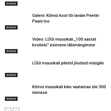
Artikkel
Galerii: Kõmsi kool tõi lavale Peeter
Paani loo
Artikkel
Video: LÜGi muusikali „100 aastat
koolielu” esimene läbimängimine
Artikkel
LÜGi muusikali piletid jõudsid müügile
Artikkel
Kõmsi muusikali käis vaatamas üle 300
inimese
Artikkel