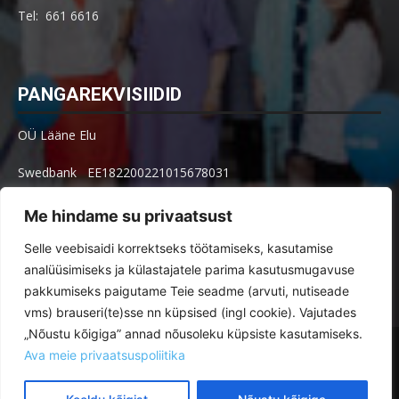
Tel: 661 6616
PANGAREKVISIIDID
OÜ Lääne Elu
Swedbank EE182200221015678031
SEB EE621010602002515004
Me hindame su privaatsust
Arve küsimused: arved@le.ee
Selle veebisaidi korrektseks töötamiseks, kasutamise
analüüsimiseks ja külastajatele parima kasutusmugavuse
pakkumiseks paigutame Teie seadme (arvuti, nutiseade
vms) brauseri(te)sse nn küpsised (ingl cookie). Vajutades
„Nõustu kõigiga” annad nõusoleku küpsiste kasutamiseks.
Toimetus
Tellimine
Ava meie privaatsuspoliitika
Reklaamimõõdud ja -hinnad paberlehes ja veebis
Kuulutused
Veebikeskkonna kasutustingimused