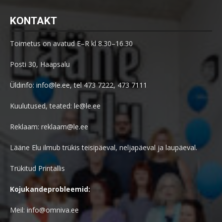
KONTAKT
Toimetus on avatud E–R kl 8.30–16.30
Posti 30, Haapsalu
Üldinfo: info@le.ee, tel 473 7222, 473 7111
Kuulutused, teated: le@le.ee
Reklaam: reklaam@le.ee
Lääne Elu ilmub trükis teisipäeval, neljapäeval ja laupäeval.
Trükitud Printallis
Kojukandeprobleemid:
Meil: info@omniva.ee