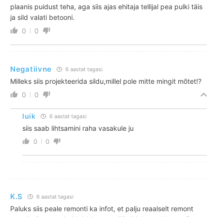
plaanis puidust teha, aga siis ajas ehitaja tellijal pea pulki täis
ja sild valati betooni.
0
0
Negatiivne
6 aastat tagasi
Milleks siis projekteerida sildu,millel pole mitte mingit mõtet!?
0
0
luik
6 aastat tagasi
siis saab lihtsamini raha vasakule ju
0
0
K.S
6 aastat tagasi
Paluks siis peale remonti ka infot, et palju reaalselt remont