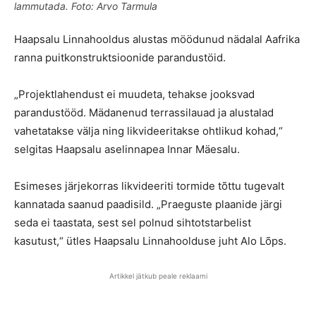
lammutada. Foto: Arvo Tarmula
Haapsalu Linnahooldus alustas möödunud nädalal Aafrika
ranna puitkonstruktsioonide parandustöid.
„Projektlahendust ei muudeta, tehakse jooksvad
parandustööd. Mädanenud terrassilauad ja alustalad
vahetatakse välja ning likvideeritakse ohtlikud kohad,“
selgitas Haapsalu aselinnapea Innar Mäesalu.
Esimeses järjekorras likvideeriti tormide tõttu tugevalt
kannatada saanud paadisild. „Praeguste plaanide järgi
seda ei taastata, sest sel polnud sihtotstarbelist
kasutust,“ ütles Haapsalu Linnahoolduse juht Alo Lõps.
Artikkel jätkub peale reklaami