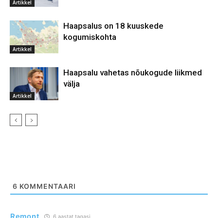
Artikkel
Haapsalus on 18 kuuskede
kogumiskohta
Artikkel
Haapsalu vahetas nõukogude liikmed
välja
Artikkel
6
KOMMENTAARI
Remont
6 aastat tagasi