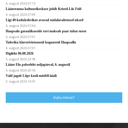
6. august 2026 07:13
Lääneranna kultuurikeskust juhib Kristel-Liis Feld
6. august 2026 07:09
Ligi 40 kodukohvikut avavad nädalavahetusel uksed
6. august 2026 07:06
Haapsalu garaažikasside ravi maksab paar tuhat eurot
6. august 2026 07:01
Tuleviku klaverivirtuoosid kogunesid Haapsallu
6. august 2026 07:01
Digileht 06.08.2026
5. august 2026 23:59
Lääne Elu paberleht neljapäeval, 6. augustil
5. august 2026 20:55
Vald jagab Lõpe kooli mööbli laiali
5. august 2026 14:41
Kuhu minna?