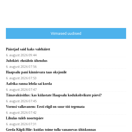
Viimased uudised
Päästjad said kaks valehäiret
6. august 2026 09:44
Juhtkiri: elutähtis ühendus
6. august 2026 07:56
Haapsalu pani kinnisvara taas oksjonile
6. august 2026 07:53
Aafrika ranna lehtla sai korda
6. august 2026 07:47
Tänavaküsitlus: kas külastate Haapsalu kodukohvikute päevi?
6. august 2026 07:45
Vormsi vallavanem: Eesti riigil on suur töö tegemata
6. august 2026 07:42
Lihulas tuleb noortepäev
6. august 2026 07:31
Gerda Kiipli-Hiir: kuidas toime tulla vananevas ühiskonnas