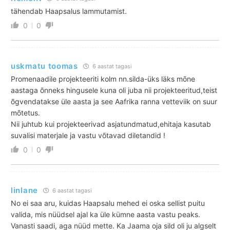
tähendab Haapsalus lammutamist.
0
0
uskmatu toomas
6 aastat tagasi
Promenaadile projekteeriti kolm nn.silda-üks läks mõne
aastaga õnneks hingusele kuna oli juba nii projekteeritud,teist
õgvendatakse üle aasta ja see Aafrika ranna vetteviik on suur
mõtetus.
Nii juhtub kui projekteerivad asjatundmatud,ehitaja kasutab
suvalisi materjale ja vastu võtavad diletandid !
0
0
linlane
6 aastat tagasi
No ei saa aru, kuidas Haapsalu mehed ei oska sellist puitu
valida, mis nüüdsel ajal ka üle kümne aasta vastu peaks.
Vanasti saadi, aga nüüd mette. Ka Jaama oja sild oli ju algselt