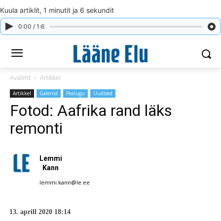
Kuula artiklit, 1 minutit ja 6 sekundit
0:00 / 1:6
Avaleht
Artikkel
Artikkel
Galeriid
Pealugu
Uudised
Fotod: Aafrika rand läks
remonti
Lemmi
Kann
lemmi.kann@le.ee
13. aprill 2020 18:14