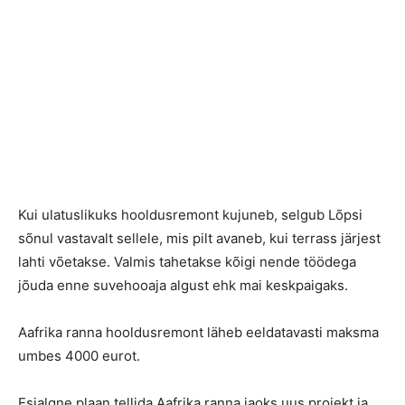
Kui ulatuslikuks hooldusremont kujuneb, selgub Lõpsi
sõnul vastavalt sellele, mis pilt avaneb, kui terrass järjest
lahti võetakse. Valmis tahetakse kõigi nende töödega
jõuda enne suvehooaja algust ehk mai keskpaigaks.
Aafrika ranna hooldusremont läheb eeldatavasti maksma
umbes 4000 eurot.
Esialgne plaan tellida Aafrika ranna jaoks uus projekt ja