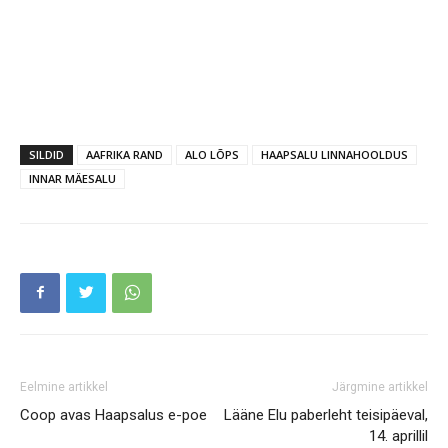
SILDID
AAFRIKA RAND
ALO LÕPS
HAAPSALU LINNAHOOLDUS
INNAR MÄESALU
Eelmine artikkel
Järgmine artikkel
Coop avas Haapsalus e-poe
Lääne Elu paberleht teisipäeval,
14. aprillil