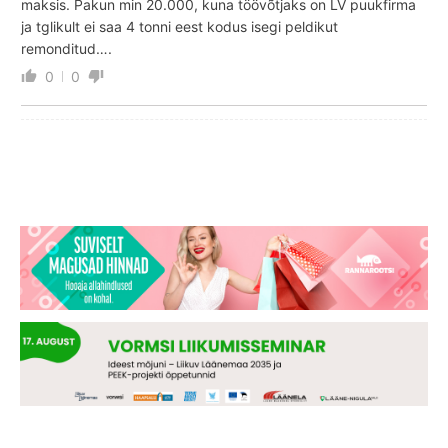
maksis. Pakun min 20.000, kuna töövõtjaks on LV puukfirma
ja tglikult ei saa 4 tonni eest kodus isegi peldikut
remonditud….
0
0