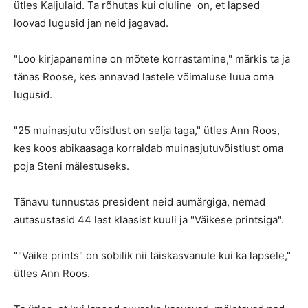
ütles Kaljulaid. Ta rõhutas kui oluline on, et lapsed
loovad lugusid jan neid jagavad.
"Loo kirjapanemine on mõtete korrastamine," märkis ta ja
tänas Roose, kes annavad lastele võimaluse luua oma
lugusid.
"25 muinasjutu võistlust on selja taga," ütles Ann Roos,
kes koos abikaasaga korraldab muinasjutuvõistlust oma
poja Steni mälestuseks.
Tänavu tunnustas president neid aumärgiga, nemad
autasustasid 44 last klaasist kuuli ja "Väikese printsiga".
""Väike prints" on sobilik nii täiskasvanule kui ka lapsele,"
ütles Ann Roos.