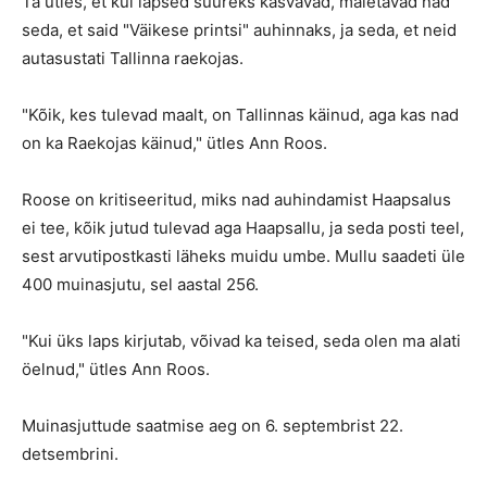
Ta ütles, et kui lapsed suureks kasvavad, mäletavad nad
seda, et said "Väikese printsi" auhinnaks, ja seda, et neid
autasustati Tallinna raekojas.
"Kõik, kes tulevad maalt, on Tallinnas käinud, aga kas nad
on ka Raekojas käinud," ütles Ann Roos.
Roose on kritiseeritud, miks nad auhindamist Haapsalus
ei tee, kõik jutud tulevad aga Haapsallu, ja seda posti teel,
sest arvutipostkasti läheks muidu umbe. Mullu saadeti üle
400 muinasjutu, sel aastal 256.
"Kui üks laps kirjutab, võivad ka teised, seda olen ma alati
öelnud," ütles Ann Roos.
Muinasjuttude saatmise aeg on 6. septembrist 22.
detsembrini.