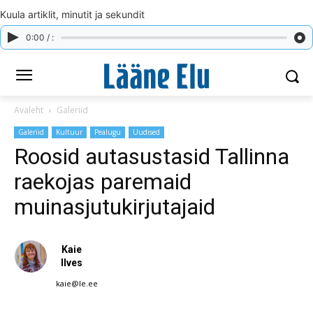
Kuula artiklit, minutit ja sekundit
0:00 / :
Avaleht
Galeriid
Galeriid
Kultuur
Pealugu
Uudised
Roosid autasustasid Tallinna
raekojas paremaid
muinasjutukirjutajaid
Kaie
Ilves
kaie@le.ee