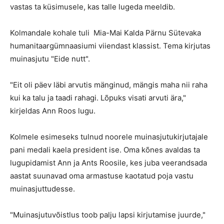
vastas ta küsimusele, kas talle lugeda meeldib.
Kolmandale kohale tuli Mia-Mai Kalda Pärnu Sütevaka
humanitaargümnaasiumi viiendast klassist. Tema kirjutas
muinasjutu "Eide nutt".
"Eit oli päev läbi arvutis mänginud, mängis maha nii raha
kui ka talu ja taadi rahagi. Lõpuks visati arvuti ära,"
kirjeldas Ann Roos lugu.
Kolmele esimeseks tulnud noorele muinasjutukirjutajale
pani medali kaela president ise. Oma kõnes avaldas ta
lugupidamist Ann ja Ants Roosile, kes juba veerandsada
aastat suunavad oma armastuse kaotatud poja vastu
muinasjuttudesse.
"Muinasjutuvõistlus toob palju lapsi kirjutamise juurde,"