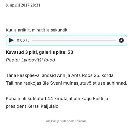
8. aprill 2017 20:31
Kuula artiklit, minutit ja sekundit
0:00 / :
Kuvatud 3 pilti, galeriis pilte: 53
Peeter Langovitši fotod
Täna keskpäeval andsid Ann ja Ants Roos 25. korda
Tallinna raekojas üle Sveni muinasjutuvõistluse auhinnad.
Kohale oli kutsutud 44 kirjutajat üle kogu Eesti ja
president Kersti Kaljulaid.
Artikkel jätkub peale reklaami