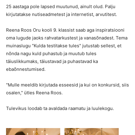
25 aastaga pole lapsed muutunud, ainult olud. Palju
kirjutatakse nutiseadmetest ja internetist, arvutitest.
Reena Roos Oru kooli 9. klassist saab aga inspiratsiooni
oma lugude jaoks rahvatarkustest ja vanasõnadest. Tema
muinaslugu "Kulda testitakse tules" jutustab sellest, et
nõnda nagu kuld puhastub ja muutub tules
täiuslikkumaks, täiustavad ja puhastavad ka
ebaõnnestumised.
"Mulle meeldib kirjutada esseesid ja kui on konkursid, siis
osalen," ütles Reena Roos.
Tulevikus loodab ta avaldada raamatu ja luulekogu.