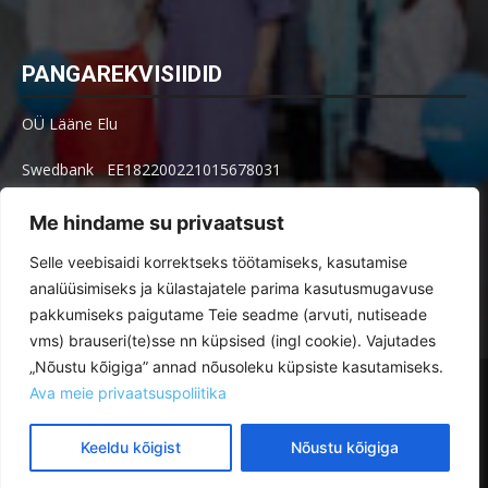
PANGAREKVISIIDID
OÜ Lääne Elu
Swedbank EE182200221015678031
SEB EE621010602002515004
Me hindame su privaatsust
Arve küsimused: arved@le.ee
Selle veebisaidi korrektseks töötamiseks, kasutamise
analüüsimiseks ja külastajatele parima kasutusmugavuse
pakkumiseks paigutame Teie seadme (arvuti, nutiseade
vms) brauseri(te)sse nn küpsised (ingl cookie). Vajutades
„Nõustu kõigiga” annad nõusoleku küpsiste kasutamiseks.
Toimetus
Tellimine
Ava meie privaatsuspoliitika
Reklaamimõõdud ja -hinnad paberlehes ja veebis
Kuulutused
Veebikeskkonna kasutustingimused
Keeldu kõigist
Nõustu kõigiga
© Lääne Elu | Toimetus on avatud E–R kl 8.30–16.30 Posti 30, Haapsalu