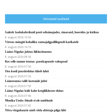
Viimased uudised
Galerii: kodukohvikuid peeti seltsimajades, tänavatel, hoovides ja kirikus
8. august 2026 16:56
Virtsus mängiti kohaliku rannajalgpallilegendi karikatele
8. august 2026 14:16
Lääne-Nigulas juhtus liiklusõnnetus
8. august 2026 08:56
Kes selle tamme istutas: parukapuude vahupead
8. august 2026 07:56
Oru kooli juurdeehitus läheb lahti
8. august 2026 07:55
Lääneranna valib lasteaiale juhti
8. august 2026 07:50
Lääne-Nigulas käib kahe kergliiklustee ehitus
8. august 2026 07:46
Monika Undo: bluule ei ole umbluule
8. august 2026 07:42
Nõva võrgukuuris näeb sõda abistaja pilgu läbi