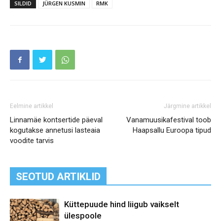
SILDID
JÜRGEN KUSMIN
RMK
Eelmine artikkel
Järgmine artikkel
Linnamäe kontsertide päeval
Vanamuusikafestival toob
kogutakse annetusi lasteaia
Haapsallu Euroopa tipud
voodite tarvis
SEOTUD ARTIKLID
Küttepuude hind liigub vaikselt
ülespoole