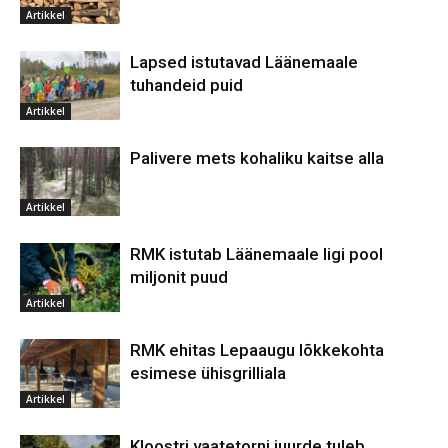
Artikkel
Lapsed istutavad Läänemaale
tuhandeid puid
Artikkel
Palivere mets kohaliku kaitse alla
Artikkel
RMK istutab Läänemaale ligi pool
miljonit puud
Artikkel
RMK ehitas Lepaaugu lõkkekohta
esimese ühisgrilliala
Artikkel
Kloostri vaatetorni juurde tuleb