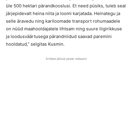
üle 500 hektari pärandkooslusi. Et need püsiks, tuleb seal
järjepidevalt heina niita ja loomi karjatada. Heinategu ja
selle äravedu ning kariloomade transport rohumaadele
on nüüd maahooldajatele lihtsam ning suure liigirikkuse
ja loodusväärtusega pärandniidud saavad paremini
hooldatud,” selgitas Kusmin.
Artikkel jätkub peale reklaami