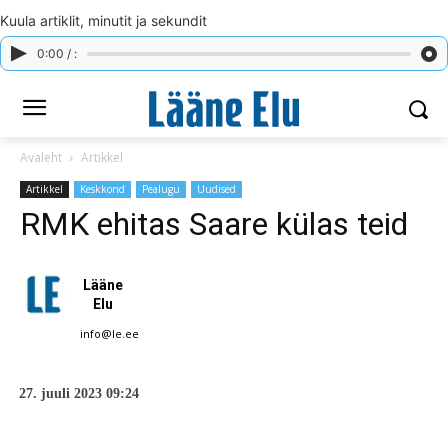
Kuula artiklit, minutit ja sekundit
0:00 / :
Avaleht
Artikkel
Artikkel
Keskkond
Pealugu
Uudised
RMK ehitas Saare külas teid
Lääne
Elu
info@le.ee
27. juuli 2023 09:24