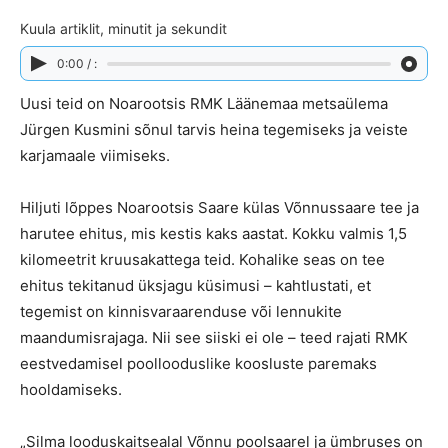
Kuula artiklit, minutit ja sekundit
0:00 / :
Uusi teid on Noarootsis RMK Läänemaa metsaülema
Jürgen Kusmini sõnul tarvis heina tegemiseks ja veiste
karjamaale viimiseks.
Hiljuti lõppes Noarootsis Saare külas Võnnussaare tee ja
harutee ehitus, mis kestis kaks aastat. Kokku valmis 1,5
kilomeetrit kruusakattega teid. Kohalike seas on tee
ehitus tekitanud üksjagu küsimusi – kahtlustati, et
tegemist on kinnisvaraarenduse või lennukite
maandumisrajaga. Nii see siiski ei ole – teed rajati RMK
eestvedamisel poollooduslike koosluste paremaks
hooldamiseks.
„Silma looduskaitsealal Võnnu poolsaarel ja ümbruses on