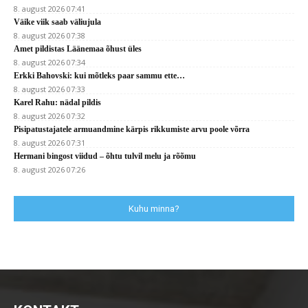
8. august 2026 07:41
Väike viik saab väliujula
8. august 2026 07:38
Amet pildistas Läänemaa õhust üles
8. august 2026 07:34
Erkki Bahovski: kui mõtleks paar sammu ette…
8. august 2026 07:33
Karel Rahu: nädal pildis
8. august 2026 07:32
Pisipatustajatele armuandmine kärpis rikkumiste arvu poole võrra
8. august 2026 07:31
Hermani bingost viidud – õhtu tulvil melu ja rõõmu
8. august 2026 07:26
Kuhu minna?