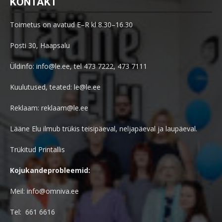
KONTAKT
Toimetus on avatud E–R kl 8.30–16.30
Posti 30, Haapsalu
Üldinfo: info@le.ee, tel 473 7222, 473 7111
Kuulutused, teated: le@le.ee
Reklaam: reklaam@le.ee
Lääne Elu ilmub trükis teisipäeval, neljapäeval ja laupäeval.
Trükitud Printallis
Kojukandeprobleemid:
Meil: info@omniva.ee
Tel: 661 6616