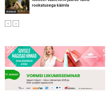
rookatusega käimla
Artikkel