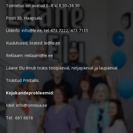
Toimetus on avatud E–R kl 8.30–16.30
Posti 30, Haapsalu
Üldinfo: info@le.ee, tel 473 7222, 473 7111
Kuulutused, teated: le@le.ee
Reklaam: reklaam@le.ee
Lääne Elu ilmub trükis teisipäeval, neljapäeval ja laupäeval.
Trükitud Printallis
Kojukandeprobleemid:
Meil: info@omniva.ee
Tel: 661 6616