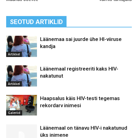
SEOTUD ARTIKLID
Läänemaa sai juurde ühe HI-viiruse
kandja
Artikkel
Läänemaal registreeriti kaks HIV-
nakatunut
Artikkel
Haapsalus käis HIV-testi tegemas
rekordarv inimesi
Galeriid
Läänemaal on tänavu HIV-i nakatunud
üks inimene