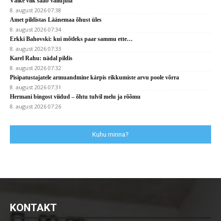
Väike viik saab väliujula
8. august 2026 07:38
Amet pildistas Läänemaa õhust üles
8. august 2026 07:34
Erkki Bahovski: kui mõtleks paar sammu ette…
8. august 2026 07:33
Karel Rahu: nädal pildis
8. august 2026 07:32
Pisipatustajatele armuandmine kärpis rikkumiste arvu poole võrra
8. august 2026 07:31
Hermani bingost viidud – õhtu tulvil melu ja rõõmu
8. august 2026 07:26
Kuhu minna?
KONTAKT