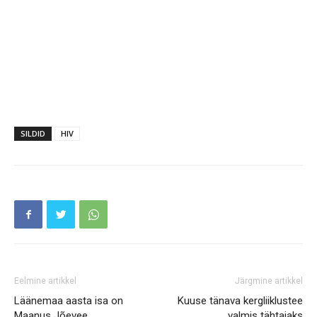
SILDID
HIV
Eelmine artikkel
Järgmine artikkel
Läänemaa aasta isa on
Kuuse tänava kergliiklustee
Maanus Jõevee
valmis tähtajaks