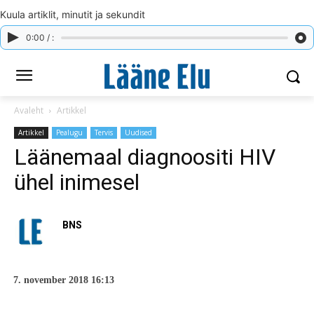
Kuula artiklit, minutit ja sekundit
0:00 / :
Avaleht
Artikkel
Artikkel
Pealugu
Tervis
Uudised
Läänemaal diagnoositi HIV
ühel inimesel
BNS
7. november 2018 16:13