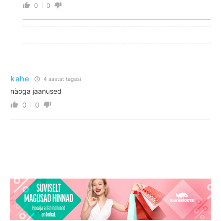
0
0
kahe
4 aastat tagasi
näoga jaanused
0
0