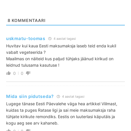
8
KOMMENTAARI
uskmatu-toomas
4 aastat tagasi
Huvitav kui kaua Eesti maksumaksja laseb teid enda kukil
vabalt vegeteerida ?
Maailmas on näiteid kus paljud tühjaks jäänud kirikud on
leidnud tulusama kasutuse !
0
0
Mida siin pidutseda?
4 aastat tagasi
Lugege tänase Eesti Päevalehe väga hea artikkel Viilmast,
kuidas ta puges Ratase ligi ja sai meie maksumaksja raha
tühjate kirikute remondiks. Eestis on luuterlasi käputäis ja
kogu aeg see arv kahaneb.