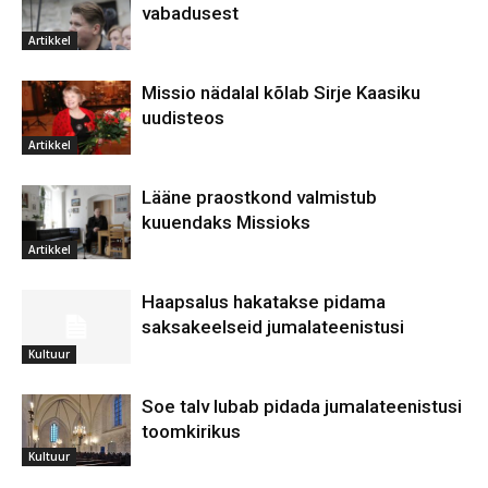
vabadusest
Artikkel
Missio nädalal kõlab Sirje Kaasiku
uudisteos
Artikkel
Lääne praostkond valmistub
kuuendaks Missioks
Artikkel
Haapsalus hakatakse pidama
saksakeelseid jumalateenistusi
Kultuur
Soe talv lubab pidada jumalateenistusi
toomkirikus
Kultuur