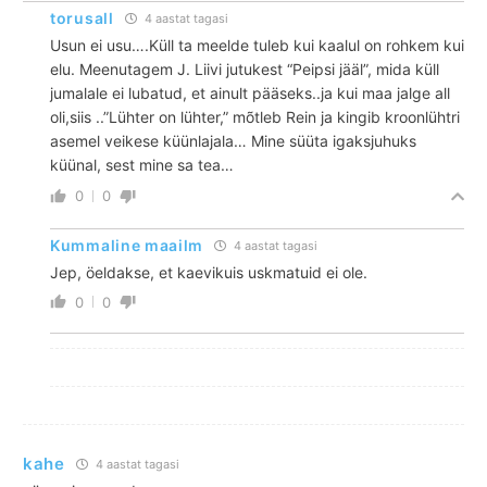
torusall
4 aastat tagasi
Usun ei usu….Küll ta meelde tuleb kui kaalul on rohkem kui
elu. Meenutagem J. Liivi jutukest “Peipsi jääl”, mida küll
jumalale ei lubatud, et ainult pääseks..ja kui maa jalge all
oli,siis ..”Lühter on lühter,” mõtleb Rein ja kingib kroonlühtri
asemel veikese küünlajala… Mine süüta igaksjuhuks
küünal, sest mine sa tea…
0
0
Kummaline maailm
4 aastat tagasi
Jep, öeldakse, et kaevikuis uskmatuid ei ole.
0
0
kahe
4 aastat tagasi