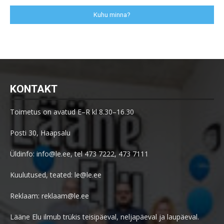
Kuhu minna?
KONTAKT
Toimetus on avatud E–R kl 8.30–16.30
Posti 30, Haapsalu
Üldinfo: info@le.ee, tel 473 7222, 473 7111
Kuulutused, teated: le@le.ee
Reklaam: reklaam@le.ee
Lääne Elu ilmub trükis teisipäeval, neljapäeval ja laupäeval.