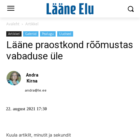
Avaleht
Artikkel
Artikkel
Galeriid
Pealugu
Uudised
Lääne praostkond rõõmustas
vabaduse üle
Andra
Kirna
andra@le.ee
22. august 2021 17:30
Kuula artiklit, minutit ja sekundit