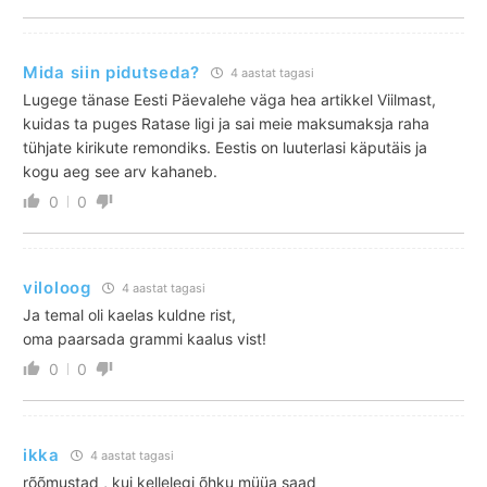
Mida siin pidutseda?
4 aastat tagasi
Lugege tänase Eesti Päevalehe väga hea artikkel Viilmast,
kuidas ta puges Ratase ligi ja sai meie maksumaksja raha
tühjate kirikute remondiks. Eestis on luuterlasi käputäis ja
kogu aeg see arv kahaneb.
0
0
viloloog
4 aastat tagasi
Ja temal oli kaelas kuldne rist,
oma paarsada grammi kaalus vist!
0
0
ikka
4 aastat tagasi
rõõmustad , kui kellelegi õhku müüa saad