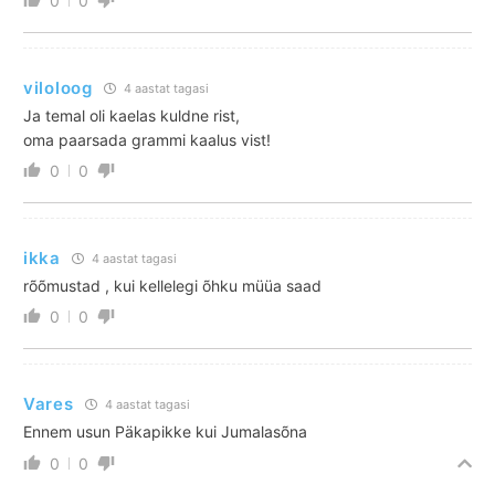
0
0
viloloog
4 aastat tagasi
Ja temal oli kaelas kuldne rist,
oma paarsada grammi kaalus vist!
0
0
ikka
4 aastat tagasi
rõõmustad , kui kellelegi õhku müüa saad
0
0
Vares
4 aastat tagasi
Ennem usun Päkapikke kui Jumalasõna
0
0