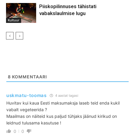
Piiskopilinnuses tähistati
vabakslaulmise lugu
Kultuur
8
KOMMENTAARI
uskmatu-toomas
4 aastat tagasi
Huvitav kui kaua Eesti maksumaksja laseb teid enda kukil
vabalt vegeteerida ?
Maailmas on näiteid kus paljud tühjaks jäänud kirikud on
leidnud tulusama kasutuse !
0
0