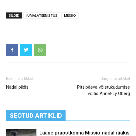
SILDID
JUMALATEENISTUS
MISSIO
Eelmine artikkel
Järgmine artikkel
Nädal pildis
Pitsipäeva võistukudumise
võitis Annel-Ly Oberg
SEOTUD ARTIKLID
Lääne praostkonna Missio-nädal rääkis