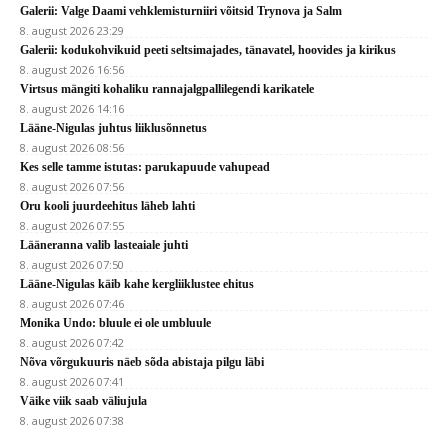
Galerii: Valge Daami vehklemisturniiri võitsid Trynova ja Salm
8. august 2026 23:29
Galerii: kodukohvikuid peeti seltsimajades, tänavatel, hoovides ja kirikus
8. august 2026 16:56
Virtsus mängiti kohaliku rannajalgpallilegendi karikatele
8. august 2026 14:16
Lääne-Nigulas juhtus liiklusõnnetus
8. august 2026 08:56
Kes selle tamme istutas: parukapuude vahupead
8. august 2026 07:56
Oru kooli juurdeehitus läheb lahti
8. august 2026 07:55
Lääneranna valib lasteaiale juhti
8. august 2026 07:50
Lääne-Nigulas käib kahe kergliiklustee ehitus
8. august 2026 07:46
Monika Undo: bluule ei ole umbluule
8. august 2026 07:42
Nõva võrgukuuris näeb sõda abistaja pilgu läbi
8. august 2026 07:41
Väike viik saab väliujula
8. august 2026 07:38