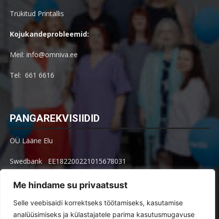
Trükitud Printallis
Kojukandeprobleemid:
Meil: info@omniva.ee
Tel: 661 6616
PANGAREKVISIIDID
OÜ Lääne Elu
Swedbank EE182200221015678031
SEB EE621010602002515004
Me hindame su privaatsust
Arve küsimused: arved@le.ee
Selle veebisaidi korrektseks töötamiseks, kasutamise
analüüsimiseks ja külastajatele parima kasutusmugavuse