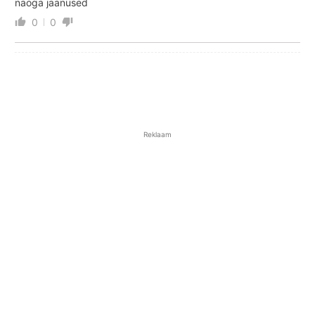
näoga jaanused
0
0
Reklaam