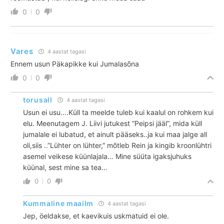
0
0
Vares
4 aastat tagasi
Ennem usun Päkapikke kui Jumalasõna
0
0
torusall
4 aastat tagasi
Usun ei usu….Küll ta meelde tuleb kui kaalul on rohkem kui
elu. Meenutagem J. Liivi jutukest “Peipsi jääl”, mida küll
jumalale ei lubatud, et ainult pääseks..ja kui maa jalge all
oli,siis ..”Lühter on lühter,” mõtleb Rein ja kingib kroonlühtri
asemel veikese küünlajala… Mine süüta igaksjuhuks
küünal, sest mine sa tea…
0
0
Kummaline maailm
4 aastat tagasi
Jep, öeldakse, et kaevikuis uskmatuid ei ole.