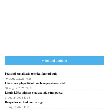
Viimased uudised
Päästjad eemaldasid teele kukkunud puid
10. august 2026 10:28
Läänemaa jalgpalliklubi sai hooaja esimese võidu
10. august 2026 09:30
Lihula Lõõts tähistas oma asutaja sünnipäeva
9. august 2026 12:31
Haapsalus sai tõukerattur viga
9. august 2026 10:25