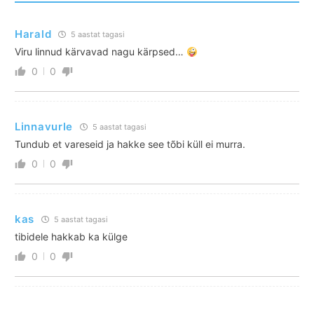
Harald
5 aastat tagasi
Viru linnud kärvavad nagu kärpsed…
0
0
Linnavurle
5 aastat tagasi
Tundub et vareseid ja hakke see tõbi küll ei murra.
0
0
kas
5 aastat tagasi
tibidele hakkab ka külge
0
0