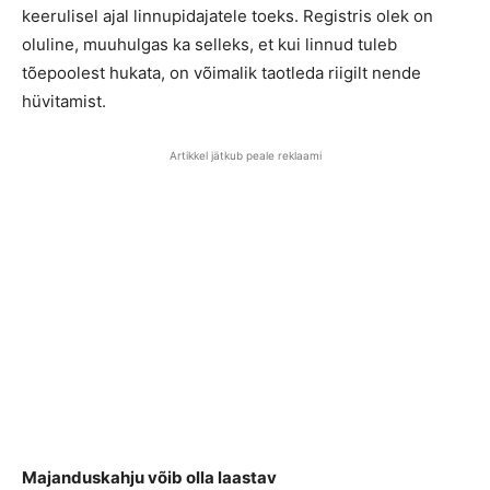
keerulisel ajal linnupidajatele toeks. Registris olek on
oluline, muuhulgas ka selleks, et kui linnud tuleb
tõepoolest hukata, on võimalik taotleda riigilt nende
hüvitamist.
Artikkel jätkub peale reklaami
Majanduskahju võib olla laastav