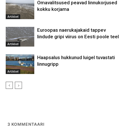
Omavalitsused peavad linnukorjused
kokku korjama
Artikkel
Euroopas naerukajakaid tappev
lindude gripi viirus on Eesti poole teel
Artikkel
Haapsalus hukkunud luigel tuvastati
linnugripp
Artikkel
3
KOMMENTAARI