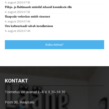
4. august 2026 07:50
Põhja- ja Baltimaade müüdid ärkasid koomikseis ellu
4. august 2026 07:50
Haapsalu veekeskus müüb sisustust
4. august 2026 07:46
Oru kultuurisaali valvab installatsioon
4. august 2026 07:44
Kuhu minna?
KONTAKT
Toimetus on avatud E–R kl 8.30–16.30
Posti 30, Haapsalu