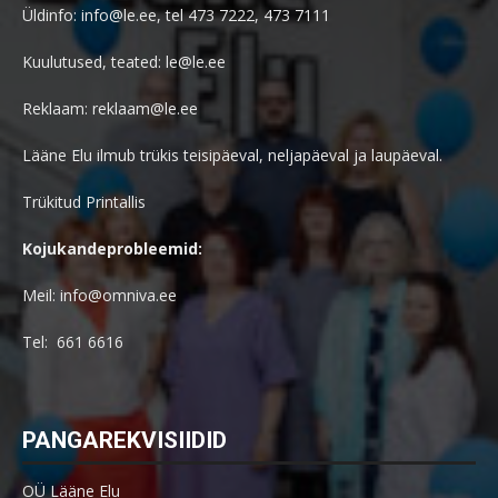
Üldinfo: info@le.ee, tel 473 7222, 473 7111
Kuulutused, teated: le@le.ee
Reklaam: reklaam@le.ee
Lääne Elu ilmub trükis teisipäeval, neljapäeval ja laupäeval.
Trükitud Printallis
Kojukandeprobleemid:
Meil: info@omniva.ee
Tel: 661 6616
PANGAREKVISIIDID
OÜ Lääne Elu