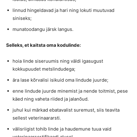
linnud hingeldavad ja hari ning lokuti muutuvad
siniseks;
munatoodangu järsk langus.
Selleks, et kaitsta oma kodulinde:
hoia linde siseruumis ning väldi igasugust
kokkupuudet metslindudega;
ära lase kõrvalisi isikuid oma lindude juurde;
enne lindude juurde minemist ja nende toitmist, pese
käed ning vaheta riided ja jalanõud.
juhul kui märkad ebatavalist suremust, siis teavita
sellest veterinaararsti.
välisriigist tohib linde ja haudemune tuua vaid
veterinaarsertifikaadi alusel.