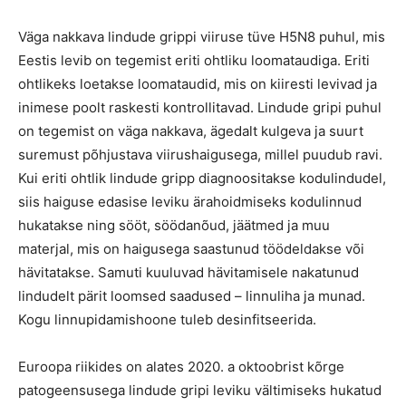
Väga nakkava lindude grippi viiruse tüve H5N8 puhul, mis
Eestis levib on tegemist eriti ohtliku loomataudiga. Eriti
ohtlikeks loetakse loomataudid, mis on kiiresti levivad ja
inimese poolt raskesti kontrollitavad. Lindude gripi puhul
on tegemist on väga nakkava, ägedalt kulgeva ja suurt
suremust põhjustava viirushaigusega, millel puudub ravi.
Kui eriti ohtlik lindude gripp diagnoositakse kodulindudel,
siis haiguse edasise leviku ärahoidmiseks kodulinnud
hukatakse ning sööt, söödanõud, jäätmed ja muu
materjal, mis on haigusega saastunud töödeldakse või
hävitatakse. Samuti kuuluvad hävitamisele nakatunud
lindudelt pärit loomsed saadused – linnuliha ja munad.
Kogu linnupidamishoone tuleb desinfitseerida.
Euroopa riikides on alates 2020. a oktoobrist kõrge
patogeensusega lindude gripi leviku vältimiseks hukatud