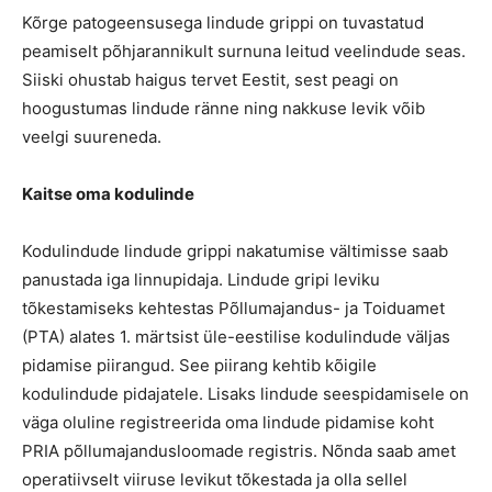
Kõrge patogeensusega lindude grippi on tuvastatud
peamiselt põhjarannikult surnuna leitud veelindude seas.
Siiski ohustab haigus tervet Eestit, sest peagi on
hoogustumas lindude ränne ning nakkuse levik võib
veelgi suureneda.
Kaitse oma kodulinde
Kodulindude lindude grippi nakatumise vältimisse saab
panustada iga linnupidaja. Lindude gripi leviku
tõkestamiseks kehtestas Põllumajandus- ja Toiduamet
(PTA) alates 1. märtsist üle-eestilise kodulindude väljas
pidamise piirangud. See piirang kehtib kõigile
kodulindude pidajatele. Lisaks lindude seespidamisele on
väga oluline registreerida oma lindude pidamise koht
PRIA põllumajandusloomade registris. Nõnda saab amet
operatiivselt viiruse levikut tõkestada ja olla sellel