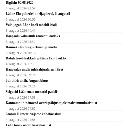
Digileht 06.08.2026
5. august 2026 23:59
Lääne Elu paberleht neljapäeval, 6. augustil
5. august 2026 20:55
Vald jagab Lõpe kooli mööbli laiali
5. august 2026 14:41
Haapsalu valmistub raamatulaadaks
5. august 2026 13:39
Rannakülas tungis elumajja madu
5. august 2026 10:16
Ridala kooli hakkab juhtima Priit Põiklik
4. august 2026 16:30
Haapsalus andis tulekahjualarm häiret
4. august 2026 09:36
Juhtkiri: aitäh, Augustibluus
4. august 2026 09:26
Selgusid Läänemaa meistrid padelis
4. august 2026 07:59
Kannatanud nõuavad avarii põhjustajale maksimumkaristust
4. august 2026 07:57
Jaanus Riimets: vajame kohakaaslust
4. august 2026 07:53
Lahe tänav ootab lisarahastust