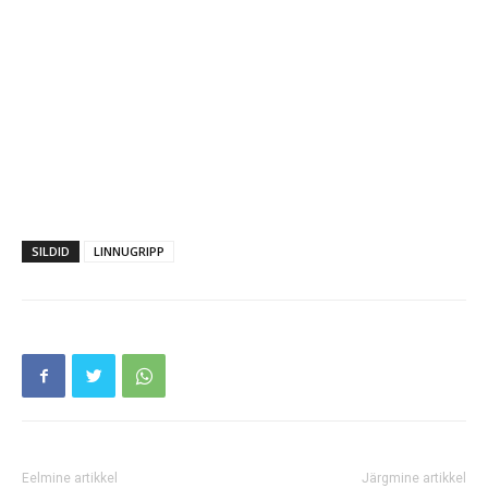
SILDID
LINNUGRIPP
Eelmine artikkel
Järgmine artikkel