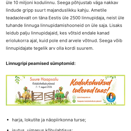
üle 10 miljoni kodulinnu. Seega põhjustab väga nakkav
lindude gripp suurt majanduslikku kahju. Ametile
teadaolevalt on täna Eestis üle 2500 linnupidaja, neist üle
tuhande linnuga linnupidamishooneid on üle saja. Lisaks
leidub palju linnupidajaid, kes võtsid endale kanad
eriolukorra ajal, kuid pole end arvele võtnud. Seega võib
linnupidajate tegelik arv olla kordi suurem.
Linnugripi peamised sümptomid:
harja, lokutite ja näopiirkonna turse;
isutus, uimasus kõhulahtisus;