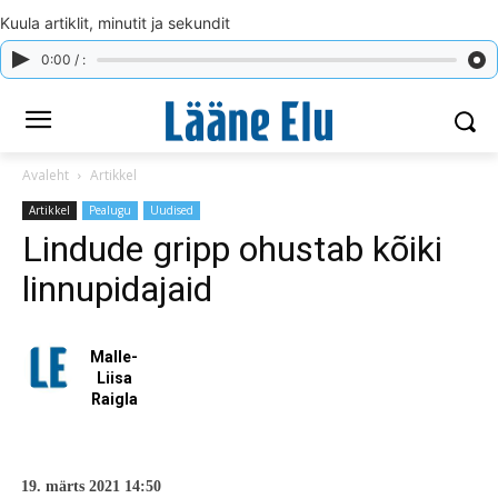
Kuula artiklit, minutit ja sekundit
0:00 / :
Avaleht
Artikkel
Artikkel
Pealugu
Uudised
Lindude gripp ohustab kõiki
linnupidajaid
Malle-
Liisa
Raigla
19. märts 2021 14:50