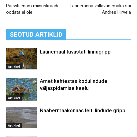
Päeviti enam miinuskraade
Lääneranna vallavanemaks sai
oodata ei ole
Andres Hirvela
SEOTUD ARTIKLID
Läänemaal tuvastati linnugripp
Artikkel
Amet kehtestas kodulindude
väljaspidamise keelu
Artikkel
Naabermaakonnas leiti lindude gripp
Artikkel