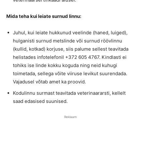
Mida teha kui leiate surnud linnu:
Juhul, kui leiate hukkunud veelinde (haned, luiged),
hulganisti surnud metslinde või surnud röövlinnu
(kullid, kotkad) korjuse, siis palume sellest teavitada
helistades infotelefonil +372 605 4767. Kindlasti ei
tohiks ise linde kokku koguda ning neid kuhugi
toimetada, sellega võite viiruse levikut suurendada.
Vajadusel võtab amet ka proovid.
Kodulinnu surmast teavitada veterinaararsti, kellelt
saad edasised suunised.
Reklaam