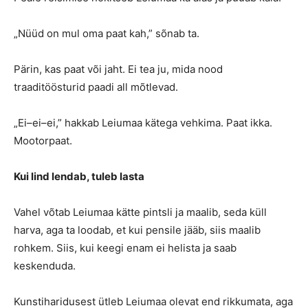
„Nüüd on mul oma paat kah,” sõnab ta.
Pärin, kas paat või jaht. Ei tea ju, mida nood
traaditöösturid paadi all mõtlevad.
„Ei–ei–ei,” hakkab Leiumaa kätega vehkima. Paat ikka.
Mootorpaat.
Kui lind lendab, tuleb lasta
Vahel võtab Leiumaa kätte pintsli ja maalib, seda küll
harva, aga ta loodab, et kui pensile jääb, siis maalib
rohkem. Siis, kui keegi enam ei helista ja saab
keskenduda.
Kunstiharidusest ütleb Leiumaa olevat end rikkumata, aga