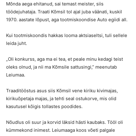
Mõnda aega ehitanud, sai temast meister, siis
töödejuhataja. Traati Kõmsil tol ajal juba väänati, kuskil
1970. aastate lõpust, aga tootmiskoondise Auto egiidi all.
Kui tootmiskoondis hakkas looma aktsiaseltsi, tuli sellele
leida juht.
„Oli konkurss, aga ma ei tea, et peale minu kedagi teist
oleks olnud, ja nii ma Kõmsile sattusingi,” meenutab
Leiumaa.
Traaditööstus asus siis Kõmsil vene kiriku kivimajas,
kirikuõpetaja majas, ja tehti seal ostukorve, mis olid
kasutusel kõigis tollastes poodides.
Nõudlus oli suur ja korvid läksid hästi kaubaks. Tööl oli
kümmekond inimest. Leiumaaga koos võeti palgale