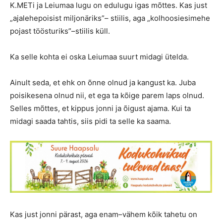
K.METi ja Leiumaa lugu on edulugu igas mõttes. Kas just
„ajalehepoisist miljonäriks”– stiilis, aga „kolhoosiesimehe
pojast töösturiks”–stiilis küll.
Ka selle kohta ei oska Leiumaa suurt midagi ütelda.
Ainult seda, et ehk on õnne olnud ja kangust ka. Juba
poisikesena olnud nii, et ega ta kõige parem laps olnud.
Selles mõttes, et kippus jonni ja õigust ajama. Kui ta
midagi saada tahtis, siis pidi ta selle ka saama.
Kas just jonni pärast, aga enam–vähem kõik tahetu on