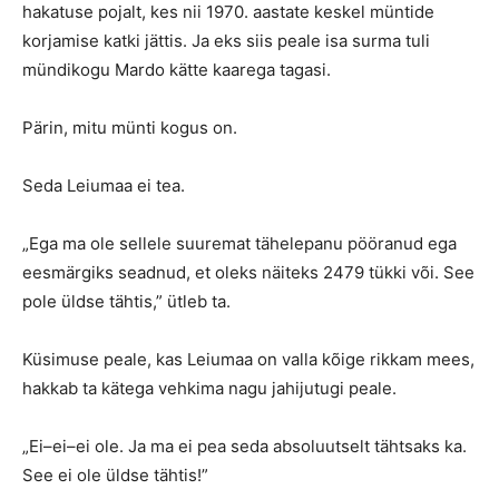
hakatuse pojalt, kes nii 1970. aastate keskel müntide
korjamise katki jättis. Ja eks siis peale isa surma tuli
mündikogu Mardo kätte kaarega tagasi.
Pärin, mitu münti kogus on.
Seda Leiumaa ei tea.
„Ega ma ole sellele suuremat tähelepanu pööranud ega
eesmärgiks seadnud, et oleks näiteks 2479 tükki või. See
pole üldse tähtis,” ütleb ta.
Küsimuse peale, kas Leiumaa on valla kõige rikkam mees,
hakkab ta kätega vehkima nagu jahijutugi peale.
„Ei–ei–ei ole. Ja ma ei pea seda absoluutselt tähtsaks ka.
See ei ole üldse tähtis!”