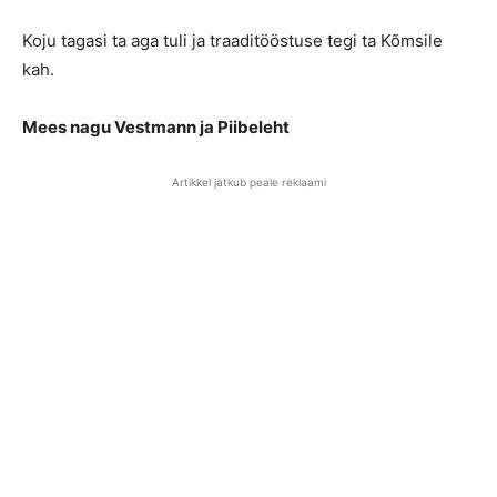
Koju tagasi ta aga tuli ja traaditööstuse tegi ta Kõmsile
kah.
Mees nagu Vestmann ja Piibeleht
Artikkel jätkub peale reklaami