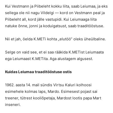
Kui Vestmann ja Piibeleht kokku liita, saab Leiumaa, ja eks
sellega ole nii nagu Vildelgi — kord on Vestmann peal ja
Piibeleht all, kord jälle vastupidi. Kui Leiumaaga liita
natuke õnne, jonni ja koduigatsust, saab traaditööstuse.
Nii et jah, öelda K.METi kohta „elutöö” oleks üheülbaline.
Selge on vaid see, et ei saa rääkida K.METist Leiumaata
ega Leiumaast K.METita. Aga alustagem algusest.
Kuidas Leiumaa traaditööstuse ostis
1962. aasta 14. mail sündis Virtsu Kaluri kolhoosi
esimehele kolmas laps, Mardo. Esimesest pojast sai
treener, tütrest kooliõpetaja, Mardost lootis papa Mart
inseneri.