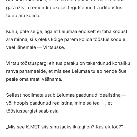
garaažis ja remonditöökojas tegutsenud traaditööstus
tuleb ära kolida.
Kuhu, pole selge, aga et Leiumaa endiselt ei taha kodust
ära minna, siis oleks kõige parem kolida tööstus kodule
veel lähemale — Virtsusse.
Virtsu tööstuspargi ehitus paraku on takerdunud kohaliku
rahva pahameelde, et mis see Leiumaa tuleb nende õue
peale oma traati väänama.
Sellest hoolimata usub Leiumaa paadunud idealistina —
või hoopis paadunud realistina, mine sa tea —, et
tööstuspargist saab asja.
„Mis see K.MET siis sinu jaoks ikkagi on? Kas elutöö?”