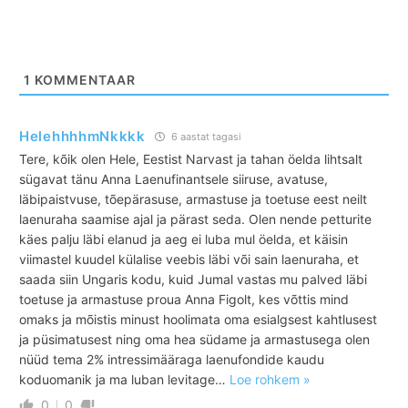
1
KOMMENTAAR
HelehhhhmNkkkk
6 aastat tagasi
Tere, kõik olen Hele, Eestist Narvast ja tahan öelda lihtsalt
sügavat tänu Anna Laenufinantsele siiruse, avatuse,
läbipaistvuse, tõepärasuse, armastuse ja toetuse eest neilt
laenuraha saamise ajal ja pärast seda. Olen nende petturite
käes palju läbi elanud ja aeg ei luba mul öelda, et käisin
viimastel kuudel külalise veebis läbi või sain laenuraha, et
saada siin Ungaris kodu, kuid Jumal vastas mu palved läbi
toetuse ja armastuse proua Anna Figolt, kes võttis mind
omaks ja mõistis minust hoolimata oma esialgsest kahtlusest
ja püsimatusest ning oma hea südame ja armastusega olen
nüüd tema 2% intressimääraga laenufondide kaudu
koduomanik ja ma luban levitage
…
Loe rohkem »
0
0