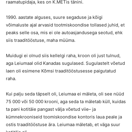
raamatupidaja, kes on K.METis tänini.
1990. aastate alguses, suure segaduse ja kõigi
võimaluste ajal arvasid tootmiskoondise tollased juhid, et
peaks selle osa, mis ei ole autoasjandusega seotud, ehk
siis traaditööstuse, maha müüma.
Muidugi ei olnud siis kellelgi raha, kroon oli just tulnud,
aga Leiumaal olid Kanadas sugulased. Sugulastelt võetud
laen oli esimene Kõmsi traaditööstusesse paigutatud
raha.
Kui palju seda täpselt oli, Leiumaa ei mäleta, oli see nüüd
75 000 või 50 000 krooni, aga seda ta mäletab küll, kuidas
ta pani kotitäie pangast välja võetud viie– ja
kümnekrooniseid toomiskoondise kontoris laua peale ja
ostis traaditööstuse ära. Leiumaa mäletab, et väga suur