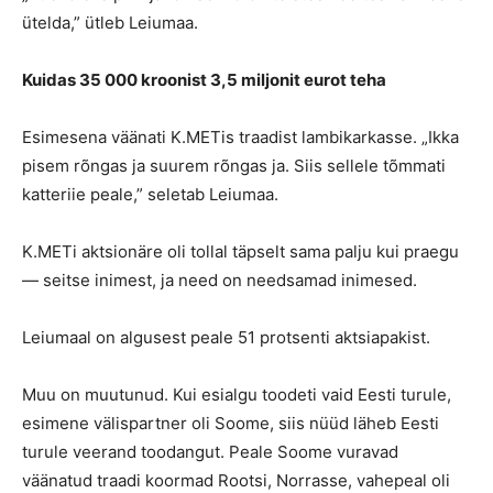
ütelda,” ütleb Leiumaa.
Kuidas 35 000 kroonist 3,5 miljonit eurot teha
Esimesena väänati K.METis traadist lambikarkasse. „Ikka
pisem rõngas ja suurem rõngas ja. Siis sellele tõmmati
katteriie peale,” seletab Leiumaa.
K.METi aktsionäre oli tollal täpselt sama palju kui praegu
— seitse inimest, ja need on needsamad inimesed.
Leiumaal on algusest peale 51 protsenti aktsiapakist.
Muu on muutunud. Kui esialgu toodeti vaid Eesti turule,
esimene välispartner oli Soome, siis nüüd läheb Eesti
turule veerand toodangut. Peale Soome vuravad
väänatud traadi koormad Rootsi, Norrasse, vahepeal oli