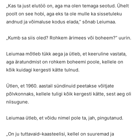
„Kas ta just elutöö on, aga ma olen temaga seotud. Ühelt
poolt on see hobi, aga eks ta ole mulle ka sissetuleku
andnud ja võimaluse kodus elada,” sõnab Leiumaa.
„Kumb sa siis oled? Rohkem ärimees või boheem?” uurin.
Leiumaa mõtleb tükk aega ja ütleb, et keeruline vastata,
aga äratundmist on rohkem boheemi poole, kellele on
kõik kuidagi kergesti kätte tulnud.
Ütlen, et 1960. aastail sündinuid peetakse võitjate
põlvkonnaks, kellele tuligi kõik kergesti kätte, sest aeg oli
niisugune.
Leiumaa ütleb, et võidu nimel pole ta, jah, pingutanud.
„On ju tuttavaid–kaasteelisi, kellel on suuremad ja