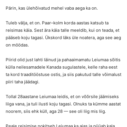
Pärin, kas ülehõivatud mehel vaba aega ka on.
Tuleb välja, et on. Paar–kolm korda aastas katsub ta
reisimas käia. Sest ära käia talle meeldib, kui on teada, et
pääseb koju tagasi. Ükskord läks üle noatera, aga see aeg
on möödas.
Piirid olid just lahti läinud ja pahaaimamatu Leiumaa sõitis
külla neilesamadele Kanada sugulastele, kelle raha eest
ta kord traaditööstuse ostis, ja siis pakutud talle võimalust
piiri taha jäädagi.
Tollal 28aastane Leiumaa leidis, et on võõrsile jäämiseks
liiga vana, ja tuli ilusti koju tagasi. Olnuks ta kümme aastat
noorem, siis ehk küll, aga 28 — see oli liig mis liig.
Peale reisimise nokitseb Leiumaa ka aias ja püüab kala.