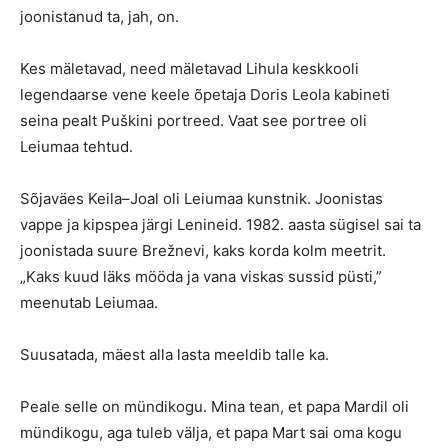
joonistanud ta, jah, on.
Kes mäletavad, need mäletavad Lihula keskkooli
legendaarse vene keele õpetaja Doris Leola kabineti
seina pealt Puškini portreed. Vaat see portree oli
Leiumaa tehtud.
Sõjaväes Keila–Joal oli Leiumaa kunstnik. Joonistas
vappe ja kipspea järgi Lenineid. 1982. aasta sügisel sai ta
joonistada suure Brežnevi, kaks korda kolm meetrit.
„Kaks kuud läks mööda ja vana viskas sussid püsti,”
meenutab Leiumaa.
Suusatada, mäest alla lasta meeldib talle ka.
Peale selle on mündikogu. Mina tean, et papa Mardil oli
mündikogu, aga tuleb välja, et papa Mart sai oma kogu