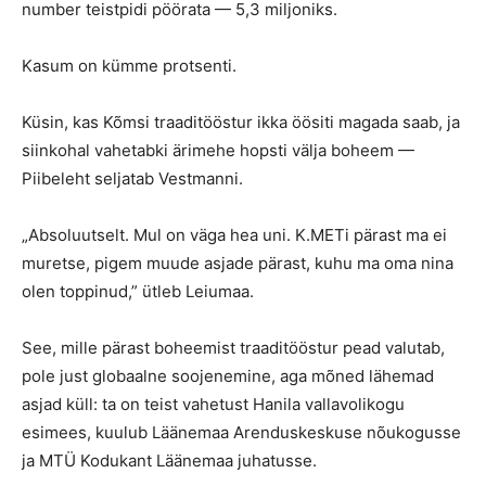
number teistpidi pöörata — 5,3 miljoniks.
Kasum on kümme protsenti.
Küsin, kas Kõmsi traaditööstur ikka öösiti magada saab, ja
siinkohal vahetabki ärimehe hopsti välja boheem —
Piibeleht seljatab Vestmanni.
„Absoluutselt. Mul on väga hea uni. K.METi pärast ma ei
muretse, pigem muude asjade pärast, kuhu ma oma nina
olen toppinud,” ütleb Leiumaa.
See, mille pärast boheemist traaditööstur pead valutab,
pole just globaalne soojenemine, aga mõned lähemad
asjad küll: ta on teist vahetust Hanila vallavolikogu
esimees, kuulub Läänemaa Arenduskeskuse nõukogusse
ja MTÜ Kodukant Läänemaa juhatusse.