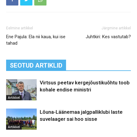
Eelmine artikkel
Järgmine artikkel
Ene Pajula: Ela nii kaua, kui ise
Juhtkiri: Kes vastutab?
tahad
SEOTUD ARTIKLID
Virtsus peetav kergejõustikuõhtu toob
kohale endise ministri
Artikkel
Lõuna-Läänemaa jalgpalliklubi laste
suvelaager sai hoo sisse
Artikkel