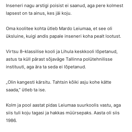
Inseneri nagu arstigi poisist ei saanud, aga pere kolmest
lapsest on ta ainus, kes jäi koju.
Oma koolitee kohta ütleb Mardo Leiumaa, et see oli
üksluine, kuigi andis papale inseneri koha pealt lootust.
Virtsu 8–klassilise kooli ja Lihula keskkooli lõpetanud,
astus ta küll pärast sõjaväge Tallinna polütehnilisse
instituuti, aga ära ta seda ei lõpetanud.
„Olin kangesti kärsitu. Tahtsin kõiki asju kohe kätte
saada,” ütleb ta ise.
Kolm ja pool aastat pidas Leiumaa suurkoolis vastu, aga
siis tuli koju tagasi ja hakkas müürsepaks. Aasta oli siis
1986.