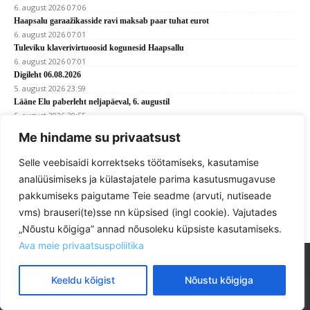
6. august 2026 07:06
Haapsalu garaažikasside ravi maksab paar tuhat eurot
6. august 2026 07:01
Tuleviku klaverivirtuoosid kogunesid Haapsallu
6. august 2026 07:01
Digileht 06.08.2026
5. august 2026 23:59
Lääne Elu paberleht neljapäeval, 6. augustil
5. august 2026 20:55
Vald jagab Lõpe kooli mööbli laiali
Me hindame su privaatsust
5. august 2026 14:41
Selle veebisaidi korrektseks töötamiseks, kasutamise
analüüsimiseks ja külastajatele parima kasutusmugavuse
Kuhu minna?
pakkumiseks paigutame Teie seadme (arvuti, nutiseade
vms) brauseri(te)sse nn küpsised (ingl cookie). Vajutades
„Nõustu kõigiga” annad nõusoleku küpsiste kasutamiseks.
Ava meie privaatsuspoliitika
Keeldu kõigist
Nõustu kõigiga
KONTAKT