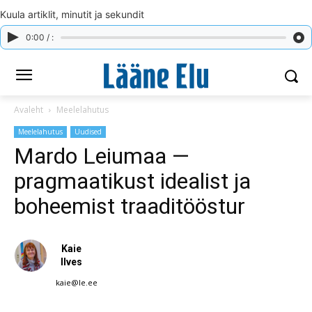
Kuula artiklit, minutit ja sekundit
0:00 / :
Avaleht
Meelelahutus
Meelelahutus
Uudised
Mardo Leiumaa —
pragmaatikust idealist ja
boheemist traaditööstur
Kaie
Ilves
kaie@le.ee