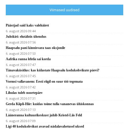
Viimased uudised
Päästjad said kaks valehäiret
6. august 2026 09:44
Juhtkiri: elutähtis ühendus
6. august 2026 07:56
Haapsalu pani kinnisvara taas oksjonile
6. august 2026 07:53
Aafrika ranna lehtla sai korda
6. august 2026 07:47
Tänavaküsitlus: kas külastate Haapsalu kodukohvikute päevi?
6. august 2026 07:45
Vormsi vallavanem: Eesti riigil on suur töö tegemata
6. august 2026 07:42
Lihulas tuleb noortepäev
6. august 2026 07:31
Gerda Kiipli-Hiir: kuidas toime tulla vananevas ühiskonnas
6. august 2026 07:13
Lääneranna kultuurikeskust juhib Kristel-Liis Feld
6. august 2026 07:09
Ligi 40 kodukohvikut avavad nädalavahetusel uksed