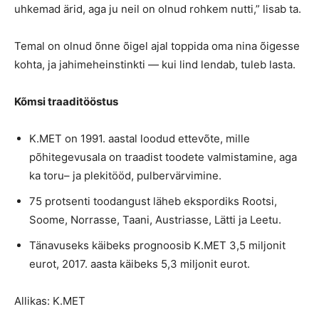
uhkemad ärid, aga ju neil on olnud rohkem nutti,” lisab ta.
Temal on olnud õnne õigel ajal toppida oma nina õigesse
kohta, ja jahimeheinstinkti — kui lind lendab, tuleb lasta.
Kõmsi traaditööstus
K.MET on 1991. aastal loodud ettevõte, mille
põhitegevusala on traadist toodete valmistamine, aga
ka toru– ja plekitööd, pulbervärvimine.
75 protsenti toodangust läheb ekspordiks Rootsi,
Soome, Norrasse, Taani, Austriasse, Lätti ja Leetu.
Tänavuseks käibeks prognoosib K.MET 3,5 miljonit
eurot, 2017. aasta käibeks 5,3 miljonit eurot.
Allikas: K.MET