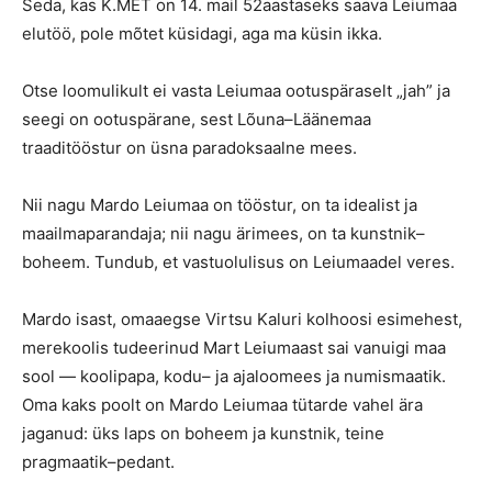
Seda, kas K.MET on 14. mail 52aastaseks saava Leiumaa
elutöö, pole mõtet küsidagi, aga ma küsin ikka.
Otse loomulikult ei vasta Leiumaa ootuspäraselt „jah” ja
seegi on ootuspärane, sest Lõuna–Läänemaa
traaditööstur on üsna paradoksaalne mees.
Nii nagu Mardo Leiumaa on tööstur, on ta idealist ja
maailmaparandaja; nii nagu ärimees, on ta kunstnik–
boheem. Tundub, et vastuolulisus on Leiumaadel veres.
Mardo isast, omaaegse Virtsu Kaluri kolhoosi esimehest,
merekoolis tudeerinud Mart Leiumaast sai vanuigi maa
sool — koolipapa, kodu– ja ajaloomees ja numismaatik.
Oma kaks poolt on Mardo Leiumaa tütarde vahel ära
jaganud: üks laps on boheem ja kunstnik, teine
pragmaatik–pedant.