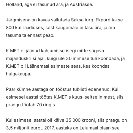
Holland, aga ei tasunud ära, ja Austriasse.
Järgmisena on kavas vallutada Saksa turg. Ekporditakse
800 km raadiuses, sest kaugemale ei tasu ära, ja ära
tasuma ta ennast peab.
K.MET ei jäänud kahjumisse isegi mitte sügava
majanduskriisi ajal, kuigi üle 30 inimese tuli koondada, ja
K.MET oli Läänemaal esimeste seas, kes koondas
hulgakaupa.
Paarikümne aastaga on tööstus tublisti edenenud. Kui
esimesel aastal töötas K.METis kuus–seitse inimest, siis
praegu töötab 70 ringis.
Kui esimesel aastal oli käive 35 000 krooni, siis praegu on
3,5 miljonit eurot. 2017. aastaks on Leiumaal plaan see