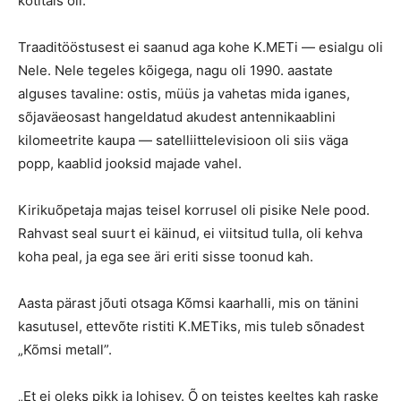
kotitäis oli.
Traaditööstusest ei saanud aga kohe K.METi — esialgu oli
Nele. Nele tegeles kõigega, nagu oli 1990. aastate
alguses tavaline: ostis, müüs ja vahetas mida iganes,
sõjaväeosast hangeldatud akudest antennikaablini
kilomeetrite kaupa — satelliittelevisioon oli siis väga
popp, kaablid jooksid majade vahel.
Kirikuõpetaja majas teisel korrusel oli pisike Nele pood.
Rahvast seal suurt ei käinud, ei viitsitud tulla, oli kehva
koha peal, ja ega see äri eriti sisse toonud kah.
Aasta pärast jõuti otsaga Kõmsi kaarhalli, mis on tänini
kasutusel, ettevõte ristiti K.METiks, mis tuleb sõnadest
„Kõmsi metall”.
„Et ei oleks pikk ja lohisev. Õ on teistes keeltes kah raske