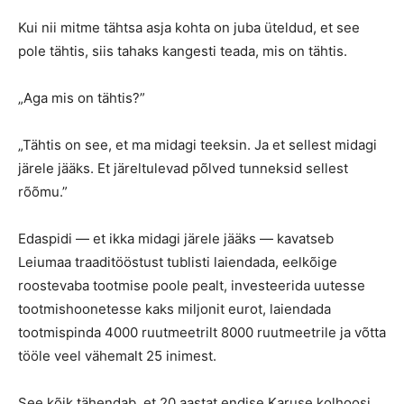
Kui nii mitme tähtsa asja kohta on juba üteldud, et see
pole tähtis, siis tahaks kangesti teada, mis on tähtis.
„Aga mis on tähtis?”
„Tähtis on see, et ma midagi teeksin. Ja et sellest midagi
järele jääks. Et järeltulevad põlved tunneksid sellest
rõõmu.”
Edaspidi — et ikka midagi järele jääks — kavatseb
Leiumaa traaditööstust tublisti laiendada, eelkõige
roostevaba tootmise poole pealt, investeerida uutesse
tootmishoonetesse kaks miljonit eurot, laiendada
tootmispinda 4000 ruutmeetrilt 8000 ruutmeetrile ja võtta
tööle veel vähemalt 25 inimest.
See kõik tähendab, et 20 aastat endise Karuse kolhoosi