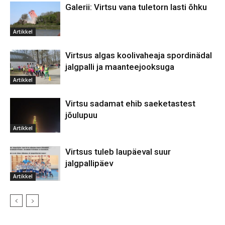
Galerii: Virtsu vana tuletorn lasti õhku
Artikkel
Virtsus algas koolivaheaja spordinädal
jalgpalli ja maanteejooksuga
Artikkel
Virtsu sadamat ehib saeketastest
jõulupuu
Artikkel
Virtsus tuleb laupäeval suur
jalgpallipäev
Artikkel