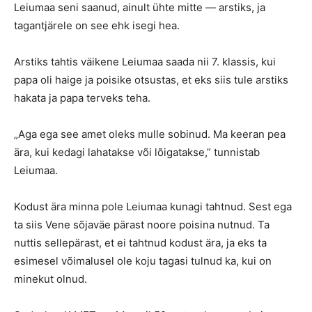
Leiumaa seni saanud, ainult ühte mitte — arstiks, ja
tagantjärele on see ehk isegi hea.
Arstiks tahtis väikene Leiumaa saada nii 7. klassis, kui
papa oli haige ja poisike otsustas, et eks siis tule arstiks
hakata ja papa terveks teha.
„Aga ega see amet oleks mulle sobinud. Ma keeran pea
ära, kui kedagi lahatakse või lõigatakse,” tunnistab
Leiumaa.
Kodust ära minna pole Leiumaa kunagi tahtnud. Sest ega
ta siis Vene sõjaväe pärast noore poisina nutnud. Ta
nuttis sellepärast, et ei tahtnud kodust ära, ja eks ta
esimesel võimalusel ole koju tagasi tulnud ka, kui on
minekut olnud.