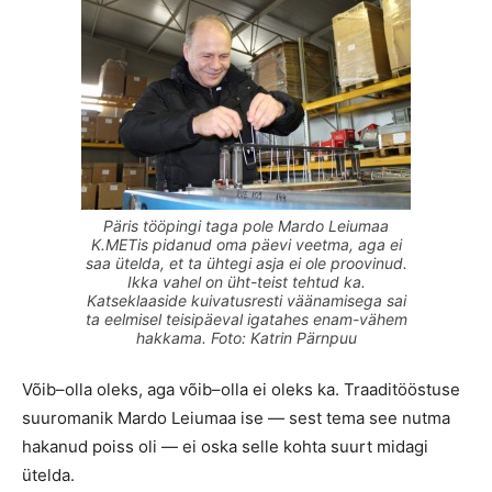
Päris tööpingi taga pole Mardo Leiumaa
K.METis pidanud oma päevi veetma, aga ei
saa ütelda, et ta ühtegi asja ei ole proovinud.
Ikka vahel on üht-teist tehtud ka.
Katseklaaside kuivatusresti väänamisega sai
ta eelmisel teisipäeval igatahes enam-vähem
hakkama. Foto: Katrin Pärnpuu
Võib–olla oleks, aga võib–olla ei oleks ka. Traaditööstuse
suuromanik Mardo Leiumaa ise — sest tema see nutma
hakanud poiss oli — ei oska selle kohta suurt midagi
ütelda.