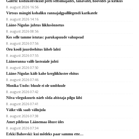
Galerii: kodukohvikuid peeti seltsimajades, tänavatel, hoovides ja kirikus
8. august 2026 16:56
Virtsus mängiti kohaliku rannajalgpallilegendi karikatele
8. august 2026 14:16
Lääne-Nigulas juhtus liiklusõnnetus
8. august 2026 08:56
Kes selle tamme istutas: parukapuude vahupead
8. august 2026 07:56
Oru kooli juurdeehitus läheb lahti
8. august 2026 07:55
Lääneranna valib lasteaiale juhti
8. august 2026 07:50
Lääne-Nigulas käib kahe kergliiklustee ehitus
8. august 2026 07:46
Monika Undo: bluule ei ole umbluule
8. august 2026 07:42
Nõva võrgukuuris näeb sõda abistaja pilgu läbi
8. august 2026 07:41
Väike viik saab väliujula
8. august 2026 07:38
Amet pildistas Läänemaa õhust üles
8. august 2026 07:34
Erkki Bahovski: kui mõtleks paar sammu ette…