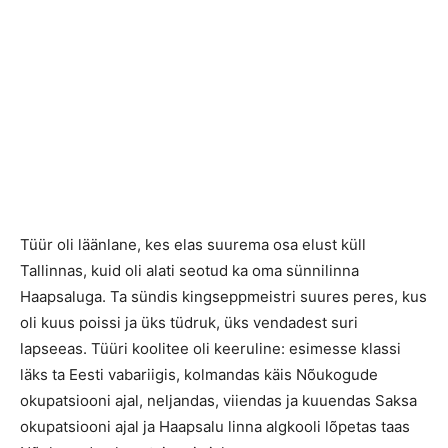
Tüür oli läänlane, kes elas suurema osa elust küll
Tallinnas, kuid oli alati seotud ka oma sünnilinna
Haapsaluga. Ta sündis kingseppmeistri suures peres, kus
oli kuus poissi ja üks tüdruk, üks vendadest suri
lapseeas. Tüüri koolitee oli keeruline: esimesse klassi
läks ta Eesti vabariigis, kolmandas käis Nõukogude
okupatsiooni ajal, neljandas, viiendas ja kuuendas Saksa
okupatsiooni ajal ja Haapsalu linna algkooli lõpetas taas