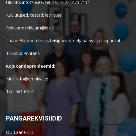
Üldinfo: info@le.ee, tel 473 7222, 473 7111
Kuulutused, teated: le@le.ee
Reklaam: reklaam@le.ee
Lääne Elu ilmub trükis teisipäeval, neljapäeval ja laupäeval.
Trükitud Printallis
Kojukandeprobleemid:
Meil: info@omniva.ee
Tel: 661 6616
PANGAREKVISIIDID
OÜ Lääne Elu