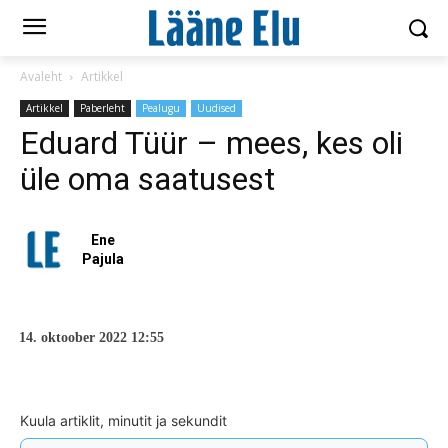
Avaleht
Artikkel
Artikkel
Paberleht
Pealugu
Uudised
Eduard Tüür – mees, kes oli
üle oma saatusest
Ene
Pajula
14. oktoober 2022 12:55
Kuula artiklit, minutit ja sekundit