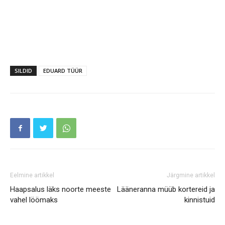
SILDID
EDUARD TÜÜR
Eelmine artikkel
Järgmine artikkel
Haapsalus läks noorte meeste
Lääneranna müüb kortereid ja
vahel löömaks
kinnistuid