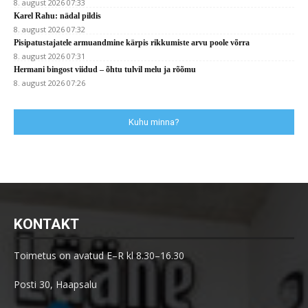
8. august 2026 07:33
Karel Rahu: nädal pildis
8. august 2026 07:32
Pisipatustajatele armuandmine kärpis rikkumiste arvu poole võrra
8. august 2026 07:31
Hermani bingost viidud – õhtu tulvil melu ja rõõmu
8. august 2026 07:26
Kuhu minna?
KONTAKT
Toimetus on avatud E–R kl 8.30–16.30
Posti 30, Haapsalu