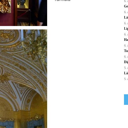
6.
Ge
6.
Lä
6.
Li
6.
Ha
6.
Tu
6.
Di
5.
Lä
5.