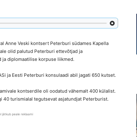
val Anne Veski kontsert Peterburi südames Kapella
oale olid palutud Peterburi ettevõtjad ja
 ja diplomaatilise korpuse liikmed.
i ja Eesti Peterburi konsulaadi abil jagati 650 kutset.
mivale kontserdile oli oodatud vähemalt 400 külalist.
i 40 turismialal tegutsevat asjatundjat Peterburist.
el jätkub peale reklaami