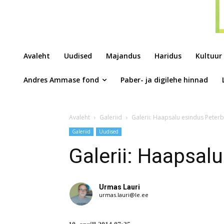
Avaleht
Uudised
Majandus
Haridus
Kultuur
Andres Ammase fond
Paber- ja digilehe hinnad
Avaleht
Galeriid
Galerii: Haapsalu esindus Peterb
Galeriid
Uudised
Galerii: Haapsal
Urmas Lauri
urmas.lauri@le.ee