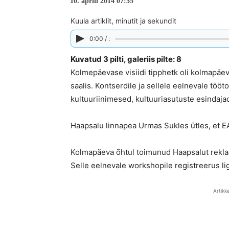
10. aprill 2014 07:35
Kuula artiklit, minutit ja sekundit
0:00 / :
Kuvatud 3 pilti, galeriis pilte: 8
Kolmepäevase visiidi tipphetk oli kolmapäe
saalis. Kontserdile ja sellele eelnevale tööt
kultuuriinimesed, kultuuriasutuste esindajad
Haapsalu linnapea Urmas Sukles ütles, et EAS
Kolmapäeva õhtul toimunud Haapsalut reklaa
Selle eelnevale workshopile registreerus lig
Artikk