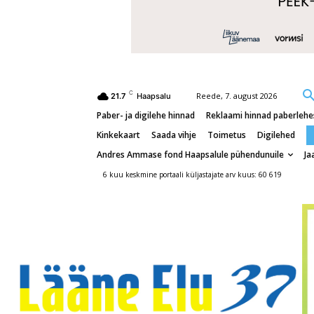
C
Reede, 7. august 2026
21.7
Haapsalu
Paber- ja digilehe hinnad
Reklaami hinnad paberlehes
Kinkekaart
Saada vihje
Toimetus
Digilehed
Andres Ammase fond Haapsalule pühendunuile
Ja
6 kuu keskmine portaali küljastajate arv kuus: 60 619