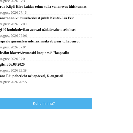
 august 2026 07:31
rda Kiipli-Hiir: kuidas toime tulla vananevas ühiskonnas
 august 2026 07:13
äneranna kultuurikeskust juhib Kristel-Liis Feld
 august 2026 07:09
gi 40 kodukohvikut avavad nädalavahetusel uksed
 august 2026 07:06
apsalu garaažikasside ravi maksab paar tuhat eurot
 august 2026 07:01
leviku klaverivirtuoosid kogunesid Haapsallu
 august 2026 07:01
gileht 06.08.2026
 august 2026 23:59
äne Elu paberleht neljapäeval, 6. augustil
 august 2026 20:55
Kuhu minna?