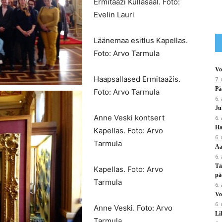
Ermitaaži Kullasaal. Foto:
Evelin Lauri
Läänemaa esitlus Kapellas.
Foto: Arvo Tarmula
Vo
Haapsallased Ermitaažis.
7.
Pä
Foto: Arvo Tarmula
6.
Ju
Anne Veski kontsert
6.
Ha
Kapellas. Foto: Arvo
6.
Tarmula
Aa
6.
Tä
Kapellas. Foto: Arvo
pä
Tarmula
6.
Vo
6.
Anne Veski. Foto: Arvo
Li
Tarmula