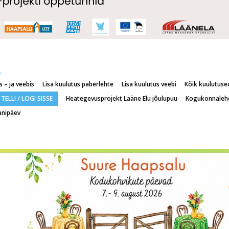
 – ja veebis
Lisa kuulutus paberlehte
Lisa kuulutus veebi
Kõik kuulutuse
TELLI / LOGI SISSE
Heategevusprojekt Lääne Elu jõulupuu
Kogukonnaleh
anipäev