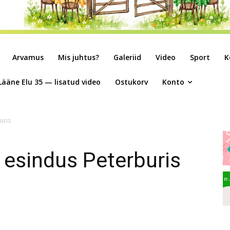
Arvamus
Mis juhtus?
Galeriid
Video
Sport
K
Lääne Elu 35 — lisatud video
Ostukorv
Konto
uris
u esindus Peterburis