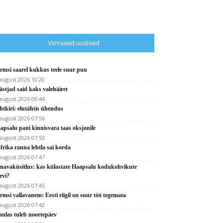
Viimased uudised
rmsi saarel kukkus teele suur puu
 august 2026 10:20
ästjad said kaks valehäiret
 august 2026 09:44
htkiri: elutähtis ühendus
 august 2026 07:56
apsalu pani kinnisvara taas oksjonile
 august 2026 07:53
frika ranna lehtla sai korda
 august 2026 07:47
navaküsitlus: kas külastate Haapsalu kodukohvikute
evi?
 august 2026 07:45
rmsi vallavanem: Eesti riigil on suur töö tegemata
 august 2026 07:42
hulas tuleb noortepäev