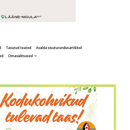
d
Tasutud teated
Avalda sisuturundusartikkel
ed
Omavalitsused