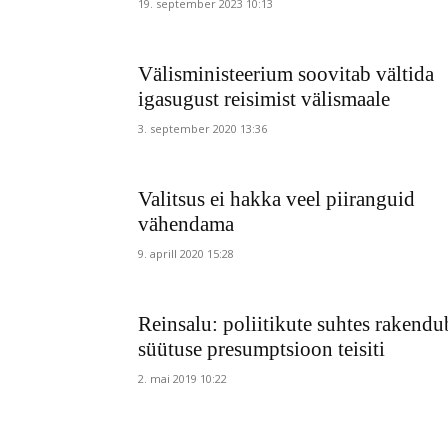
19. september 2023 10:13
Välisministeerium soovitab vältida
igasugust reisimist välismaale
3. september 2020 13:36
Valitsus ei hakka veel piiranguid
vähendama
9. aprill 2020 15:28
Reinsalu: poliitikute suhtes rakendu
süütuse presumptsioon teisiti
2. mai 2019 10:22