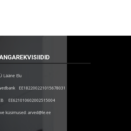
ANGAREKVISIIDID
Ü Lääne Elu
wedbank EE182200221015678031
EB EE621010602002515004
ve küsimused: arved@le.ee