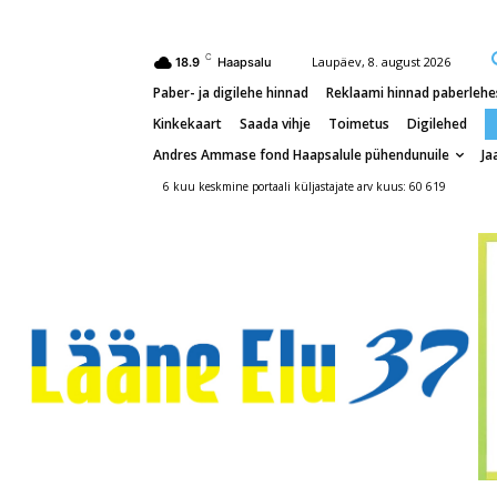
C
Laupäev, 8. august 2026
18.9
Haapsalu
Paber- ja digilehe hinnad
Reklaami hinnad paberlehes
Kinkekaart
Saada vihje
Toimetus
Digilehed
Andres Ammase fond Haapsalule pühendunuile
Ja
6 kuu keskmine portaali küljastajate arv kuus: 60 619