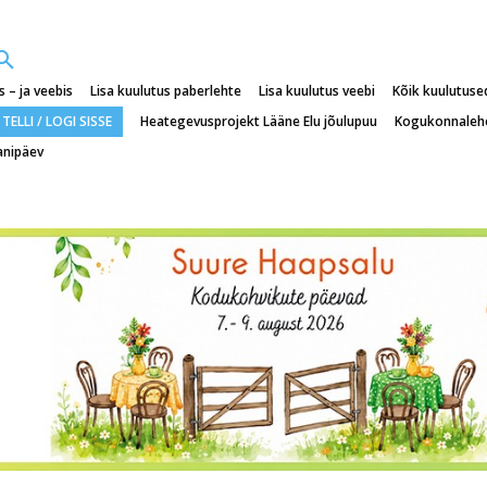
 – ja veebis
Lisa kuulutus paberlehte
Lisa kuulutus veebi
Kõik kuulutuse
TELLI / LOGI SISSE
Heategevusprojekt Lääne Elu jõulupuu
Kogukonnaleh
anipäev