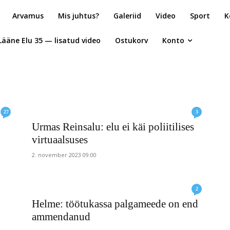
Arvamus
Mis juhtus?
Galeriid
Video
Sport
K
Lääne Elu 35 — lisatud video
Ostukorv
Konto
27
3
Urmas Reinsalu: elu ei käi poliitilises
virtuaalsuses
2. november 2023 09:00
2
Helme: töötukassa palgameede on end
ammendanud