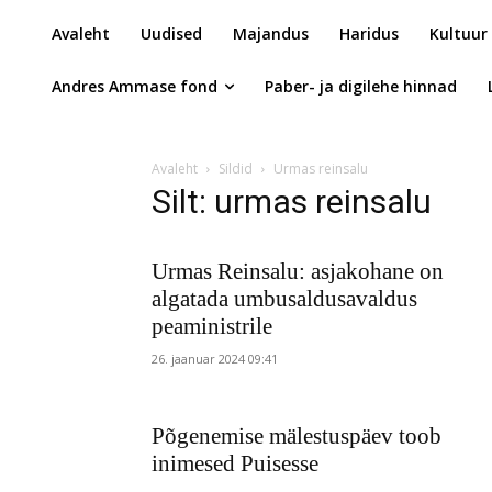
Avaleht
Uudised
Majandus
Haridus
Kultuur
Andres Ammase fond
Paber- ja digilehe hinnad
Avaleht
Sildid
Urmas reinsalu
Silt: urmas reinsalu
Urmas Reinsalu: asjakohane on
algatada umbusaldusavaldus
peaministrile
26. jaanuar 2024 09:41
Põgenemise mälestuspäev toob
inimesed Puisesse