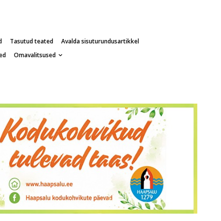
d
Tasutud teated
Avalda sisuturundusartikkel
ed
Omavalitsused