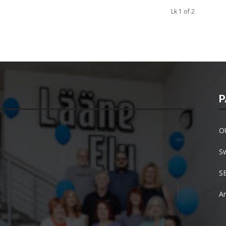
Lk 1 of 2
P
O
S
S
Ar