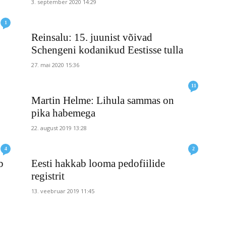
3. september 2020 14:29
1
Reinsalu: 15. juunist võivad
Schengeni kodanikud Eestisse tulla
27. mai 2020 15:36
11
Martin Helme: Lihula sammas on
pika habemega
22. august 2019 13:28
4
2
b
Eesti hakkab looma pedofiilide
registrit
13. veebruar 2019 11:45