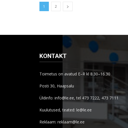
1
2
KONTAKT
Toimetus on avatud E–R kl 8.30–16.30
Posti 30, Haapsalu
Üldinfo: info@le.ee, tel 473 7222, 473 7111
Kuulutused, teated: le@le.ee
Reklaam: reklaam@le.ee