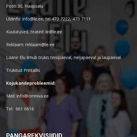
Posti 30, Haapsalu
Üldinfo: info@le.ee, tel 473 7222, 473 7111
Kuulutused, teated: le@le.ee
Reklaam: reklaam@le.ee
Lääne Elu ilmub trükis teisipäeval, neljapäeval ja laupäeval.
Trükitud Printallis
Kojukandeprobleemid:
Meil: info@omniva.ee
Tel: 661 6616
PANGAREKVISIIDID