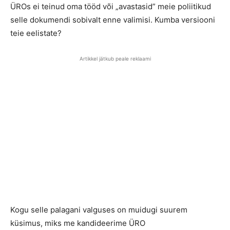
ÜROs ei teinud oma tööd või „avastasid” meie poliitikud
selle dokumendi sobivalt enne valimisi. Kumba versiooni
teie eelistate?
Artikkel jätkub peale reklaami
Kogu selle palagani valguses on muidugi suurem
küsimus, miks me kandideerime ÜRO