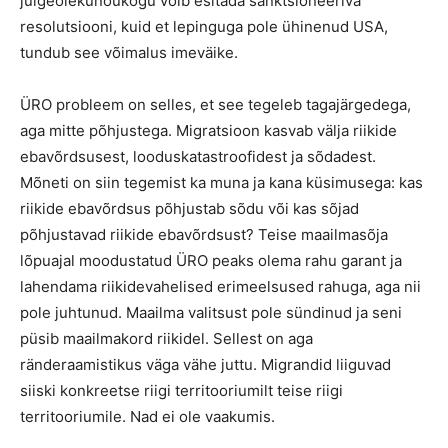
julgeolekunõukogu võib esitada sanktsioneeriva
resolutsiooni, kuid et lepinguga pole ühinenud USA,
tundub see võimalus imeväike.
ÜRO probleem on selles, et see tegeleb tagajärgedega,
aga mitte põhjustega. Migratsioon kasvab välja riikide
ebavõrdsusest, looduskatastroofidest ja sõdadest.
Mõneti on siin tegemist ka muna ja kana küsimusega: kas
riikide ebavõrdsus põhjustab sõdu või kas sõjad
põhjustavad riikide ebavõrdsust? Teise maailmasõja
lõpuajal moodustatud ÜRO peaks olema rahu garant ja
lahendama riikidevahelised erimeelsused rahuga, aga nii
pole juhtunud. Maailma valitsust pole sündinud ja seni
püsib maailmakord riikidel. Sellest on aga
ränderaamistikus väga vähe juttu. Migrandid liiguvad
siiski konkreetse riigi territooriumilt teise riigi
territooriumile. Nad ei ole vaakumis.