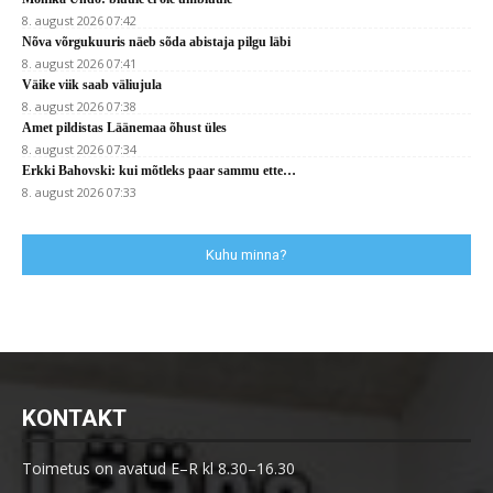
8. august 2026 07:42
Nõva võrgukuuris näeb sõda abistaja pilgu läbi
8. august 2026 07:41
Väike viik saab väliujula
8. august 2026 07:38
Amet pildistas Läänemaa õhust üles
8. august 2026 07:34
Erkki Bahovski: kui mõtleks paar sammu ette…
8. august 2026 07:33
Kuhu minna?
KONTAKT
Toimetus on avatud E–R kl 8.30–16.30