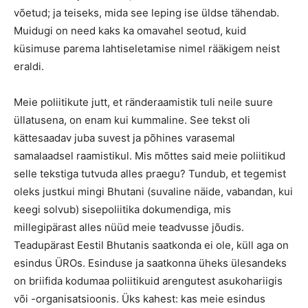
võetud; ja teiseks, mida see leping ise üldse tähendab.
Muidugi on need kaks ka omavahel seotud, kuid
küsimuse parema lahtiseletamise nimel rääkigem neist
eraldi.
Meie poliitikute jutt, et ränderaamistik tuli neile suure
üllatusena, on enam kui kummaline. See tekst oli
kättesaadav juba suvest ja põhines varasemal
samalaadsel raamistikul. Mis mõttes said meie poliitikud
selle tekstiga tutvuda alles praegu? Tundub, et tegemist
oleks justkui mingi Bhutani (suvaline näide, vabandan, kui
keegi solvub) sisepoliitika dokumendiga, mis
millegipärast alles nüüd meie teadvusse jõudis.
Teadupärast Eestil Bhutanis saatkonda ei ole, küll aga on
esindus ÜROs. Esinduse ja saatkonna üheks ülesandeks
on briifida kodumaa poliitikuid arengutest asukohariigis
või -organisatsioonis. Üks kahest: kas meie esindus