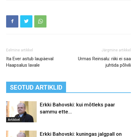
Eelmine artikkel
Järgmine artikkel
Ita Ever astub laupäeval
Urmas Reinsalu: riiki ei saa
Haapsalus lavale
juhtida põlvili
SEOTUD ARTIKLID
Erkki Bahovski: kui mõtleks paar
sammu ette…
Artikkel
Erkki Bahovski: kuningas jalgpall on