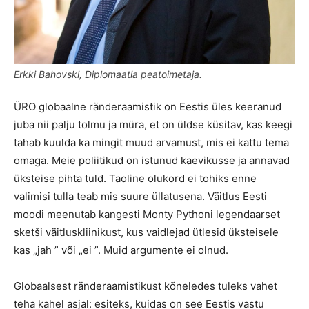
Erkki Bahovski, Diplomaatia peatoimetaja.
ÜRO globaalne ränderaamistik on Eestis üles keeranud
juba nii palju tolmu ja müra, et on üldse küsitav, kas keegi
tahab kuulda ka mingit muud arvamust, mis ei kattu tema
omaga. Meie poliitikud on istunud kaevikusse ja annavad
üksteise pihta tuld. Taoline olukord ei tohiks enne
valimisi tulla teab mis suure üllatusena. Väitlus Eesti
moodi meenutab kangesti Monty Pythoni legendaarset
sketši väitluskliinikust, kus vaidlejad ütlesid üksteisele
kas „jah ” või „ei ”. Muid argumente ei olnud.
Globaalsest ränderaamistikust kõneledes tuleks vahet
teha kahel asjal: esiteks, kuidas on see Eestis vastu