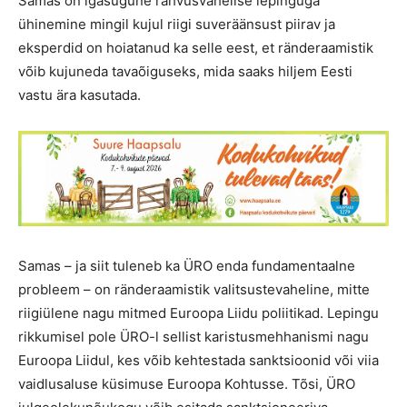
Samas on igasugune rahvusvahelise lepinguga
ühinemine mingil kujul riigi suveräänsust piirav ja
eksperdid on hoiatanud ka selle eest, et ränderaamistik
võib kujuneda tavaõiguseks, mida saaks hiljem Eesti
vastu ära kasutada.
Samas – ja siit tuleneb ka ÜRO enda fundamentaalne
probleem – on ränderaamistik valitsustevaheline, mitte
riigiülene nagu mitmed Euroopa Liidu poliitikad. Lepingu
rikkumisel pole ÜRO-l sellist karistusmehhanismi nagu
Euroopa Liidul, kes võib kehtestada sanktsioonid või viia
vaidlusaluse küsimuse Euroopa Kohtusse. Tõsi, ÜRO