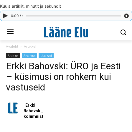
Kuula artiklit, minutit ja sekundit
0:00 / :
Avaleht
Artikkel
Artikkel
Arvamus
Uudised
Erkki Bahovski: ÜRO ja Eesti
– küsimusi on rohkem kui
vastuseid
Erkki
Bahovski,
kolumnist