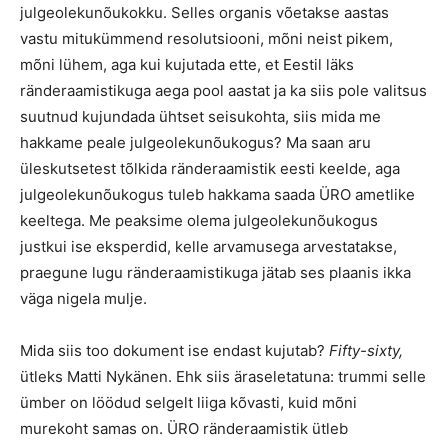
julgeolekunõukokku. Selles organis võetakse aastas
vastu mitukümmend resolutsiooni, mõni neist pikem,
mõni lühem, aga kui kujutada ette, et Eestil läks
ränderaamistikuga aega pool aastat ja ka siis pole valitsus
suutnud kujundada ühtset seisukohta, siis mida me
hakkame peale julgeolekunõukogus? Ma saan aru
üleskutsetest tõlkida ränderaamistik eesti keelde, aga
julgeolekunõukogus tuleb hakkama saada ÜRO ametlike
keeltega. Me peaksime olema julgeolekunõukogus
justkui ise eksperdid, kelle arvamusega arvestatakse,
praegune lugu ränderaamistikuga jätab ses plaanis ikka
väga nigela mulje.
Mida siis too dokument ise endast kujutab?
Fifty-sixty,
ütleks Matti Nykänen. Ehk siis äraseletatuna: trummi selle
ümber on löödud selgelt liiga kõvasti, kuid mõni
murekoht samas on. ÜRO ränderaamistik ütleb