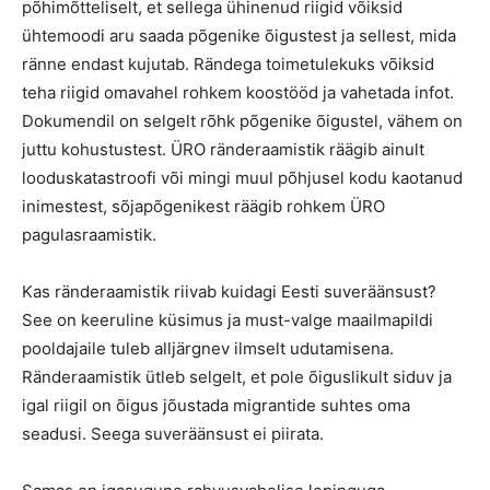
põhimõtteliselt, et sellega ühinenud riigid võiksid
ühtemoodi aru saada põgenike õigustest ja sellest, mida
ränne endast kujutab. Rändega toimetulekuks võiksid
teha riigid omavahel rohkem koostööd ja vahetada infot.
Dokumendil on selgelt rõhk põgenike õigustel, vähem on
juttu kohustustest. ÜRO ränderaamistik räägib ainult
looduskatastroofi või mingi muul põhjusel kodu kaotanud
inimestest, sõjapõgenikest räägib rohkem ÜRO
pagulasraamistik.
Kas ränderaamistik riivab kuidagi Eesti suveräänsust?
See on keeruline küsimus ja must-valge maailmapildi
pooldajaile tuleb alljärgnev ilmselt udutamisena.
Ränderaamistik ütleb selgelt, et pole õiguslikult siduv ja
igal riigil on õigus jõustada migrantide suhtes oma
seadusi. Seega suveräänsust ei piirata.