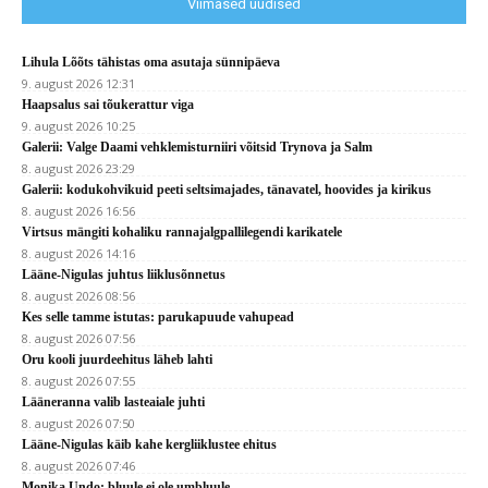
Viimased uudised
Lihula Lõõts tähistas oma asutaja sünnipäeva
9. august 2026 12:31
Haapsalus sai tõukerattur viga
9. august 2026 10:25
Galerii: Valge Daami vehklemisturniiri võitsid Trynova ja Salm
8. august 2026 23:29
Galerii: kodukohvikuid peeti seltsimajades, tänavatel, hoovides ja kirikus
8. august 2026 16:56
Virtsus mängiti kohaliku rannajalgpallilegendi karikatele
8. august 2026 14:16
Lääne-Nigulas juhtus liiklusõnnetus
8. august 2026 08:56
Kes selle tamme istutas: parukapuude vahupead
8. august 2026 07:56
Oru kooli juurdeehitus läheb lahti
8. august 2026 07:55
Lääneranna valib lasteaiale juhti
8. august 2026 07:50
Lääne-Nigulas käib kahe kergliiklustee ehitus
8. august 2026 07:46
Monika Undo: bluule ei ole umbluule