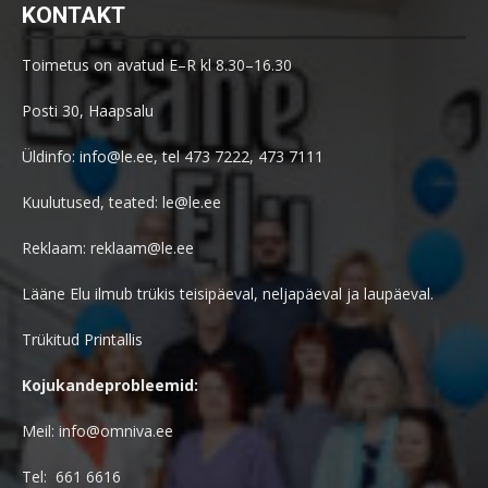
KONTAKT
Toimetus on avatud E–R kl 8.30–16.30
Posti 30, Haapsalu
Üldinfo: info@le.ee, tel 473 7222, 473 7111
Kuulutused, teated: le@le.ee
Reklaam: reklaam@le.ee
Lääne Elu ilmub trükis teisipäeval, neljapäeval ja laupäeval.
Trükitud Printallis
Kojukandeprobleemid:
Meil: info@omniva.ee
Tel: 661 6616