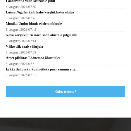
Lääneranna valib lasteaiale juhti
8. august 2026 07:50
Lääne-Nigulas käib kahe kergliiklustee ehitus
8. august 2026 07:46
Monika Undo: bluule ei ole umbluule
8. august 2026 07:42
Nõva võrgukuuris näeb sõda abistaja pilgu läbi
8. august 2026 07:41
Väike viik saab väliujula
8. august 2026 07:38
Amet pildistas Läänemaa õhust üles
8. august 2026 07:34
Erkki Bahovski: kui mõtleks paar sammu ette…
8. august 2026 07:33
Kuhu minna?