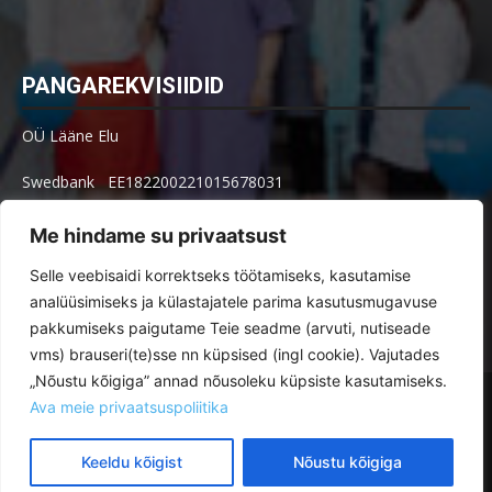
PANGAREKVISIIDID
OÜ Lääne Elu
Swedbank EE182200221015678031
SEB EE621010602002515004
Me hindame su privaatsust
Arve küsimused: arved@le.ee
Selle veebisaidi korrektseks töötamiseks, kasutamise
analüüsimiseks ja külastajatele parima kasutusmugavuse
pakkumiseks paigutame Teie seadme (arvuti, nutiseade
vms) brauseri(te)sse nn küpsised (ingl cookie). Vajutades
„Nõustu kõigiga” annad nõusoleku küpsiste kasutamiseks.
Toimetus
Tellimine
Ava meie privaatsuspoliitika
Reklaamimõõdud ja -hinnad paberlehes ja veebis
Kuulutused
Veebikeskkonna kasutustingimused
Keeldu kõigist
Nõustu kõigiga
© Lääne Elu | Toimetus on avatud E–R kl 8.30–16.30 Posti 30, Haapsalu