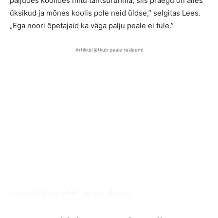
paljudes koolides mitu tantsurühma, siis praegu on alles
üksikud ja mõnes koolis pole neid üldse,” selgitas Lees.
„Ega noori õpetajaid ka väga palju peale ei tule.”
Artikkel jätkub peale reklaami
Lapsed kuhugi siiski päris kadunud