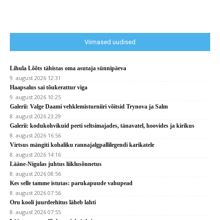
Viimased uudised
Lihula Lõõts tähistas oma asutaja sünnipäeva
9. august 2026 12:31
Haapsalus sai tõukerattur viga
9. august 2026 10:25
Galerii: Valge Daami vehklemisturniiri võitsid Trynova ja Salm
8. august 2026 23:29
Galerii: kodukohvikuid peeti seltsimajades, tänavatel, hoovides ja kirikus
8. august 2026 16:56
Virtsus mängiti kohaliku rannajalgpallilegendi karikatele
8. august 2026 14:16
Lääne-Nigulas juhtus liiklusõnnetus
8. august 2026 08:56
Kes selle tamme istutas: parukapuude vahupead
8. august 2026 07:56
Oru kooli juurdeehitus läheb lahti
8. august 2026 07:55