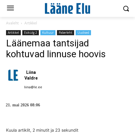
Avaleht
Artikkel
Artikkel
Esikülg 2
Kultuur
Paberleht
Uudised
Läänemaa tantsijad
kohtuvad linnuse hoovis
Liina
Valdre
liina@le.ee
21. mai 2026 08:06
Kuula artiklit, 2 minutit ja 23 sekundit