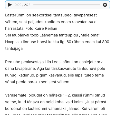
0:00 / 2:23
Lasterühmi on seekordsel tantsupeol tavapärasest
vähem, sest paljudes koolides enam rahvatantsu ei
harrastata. Foto Kaire Reiljan
Sel laupäeval toob Läänemaa tantsupidu „Meie oma”
Haapsalu linnuse hoovi kokku ligi 60 rühma enam kui 800
tantsijaga.
Peo ühe pealavastaja Liia Leesi sõnul on osalejate arv
üsna tavapärane. Aga kui täiskasvanute tantsuhuvi pole
kuhugi kadunud, pigem kasvanud, siis lapsi tuleb tema
sõnul peole paraku senisest vähem.
Varasematel pidudel on näiteks 1.–2. klassi rühmi olnud
seitse, kuid tänavu on neid kohal vaid kolm. „Just pärast
koroonat on lasterühmi vähemaks jäänud. Kui varem oli