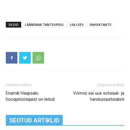
SILDID
LÄÄNEMAA TANTSUPIDU
LIIA LEES
RAHVATANTS
Eelmine artikkel
Järgmine artikkel
Enamik Haapsalu
Vormsi sai uue sotsiaal- ja
hooajatöötajaist on leitud
haridusspetsialisti
SEOTUD ARTIKLID