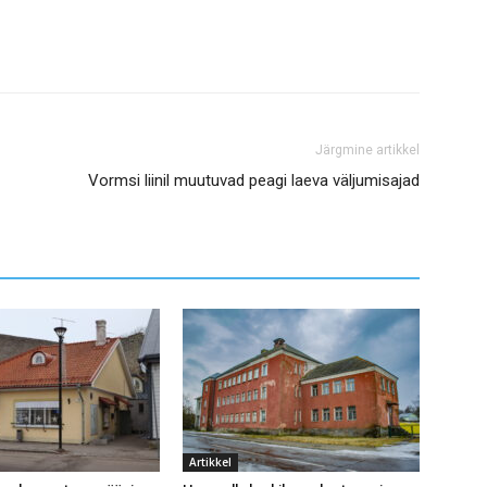
Järgmine artikkel
Vormsi liinil muutuvad peagi laeva väljumisajad
Artikkel