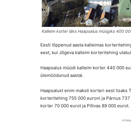
Kalleim korter läks Haapsalus müügiks 400 00
Eesti lõppenud aasta kalleimas korteritehin
eest, kui Jõgeva kalleim korteritehing ulatu
Haapsalus müüdi kalleim korter 440 000 eur
ülemöödunud aastal.
Haapsalust enim maksti korteri eest lisaks T
korteritehing 755 000 euroni ja Pärnus 737
korter 70 000 eurot ja Põlvas 89 000 eurot.
Artikk