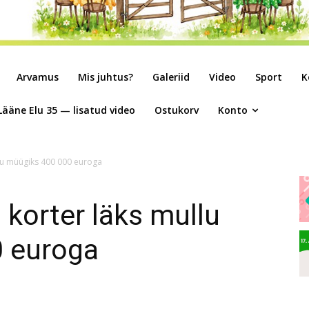
Arvamus
Mis juhtus?
Galeriid
Video
Sport
K
Lääne Elu 35 — lisatud video
Ostukorv
Konto
llu müügiks 400 000 euroga
 korter läks mullu
 euroga