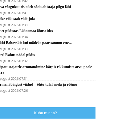
 august 2026 07:42
va võrgukuuris näeb sõda abistaja pilgu läbi
 august 2026 07:41
ike viik saab väliujula
 august 2026 07:38
et pildistas Läänemaa õhust üles
 august 2026 07:34
kki Bahovski: kui mõtleks paar sammu ette…
 august 2026 07:33
rel Rahu: nädal pildis
 august 2026 07:32
sipatustajatele armuandmine kärpis rikkumiste arvu poole
rra
 august 2026 07:31
rmani bingost viidud – õhtu tulvil melu ja rõõmu
 august 2026 07:26
Kuhu minna?