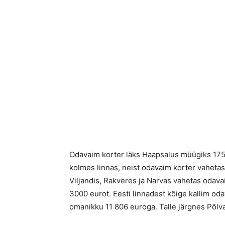
Odavaim korter läks Haapsalus müügiks 1758
kolmes linnas, neist odavaim korter vahetas
Viljandis, Rakveres ja Narvas vahetas odav
3000 eurot. Eesti linnadest kõige kallim oda
omanikku 11 806 euroga. Talle järgnes Põlv