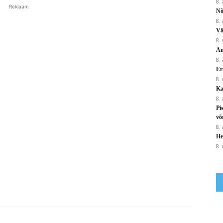
8.
Reklaam
Nõ
8.
Vä
8.
Am
8.
Er
8.
Ka
8.
Pi
võ
8.
He
8.