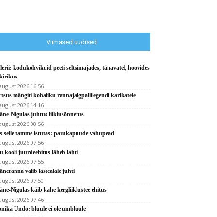
Viimased uudised
lerii: kodukohvikuid peeti seltsimajades, tänavatel, hoovides
 kirikus
 august 2026 16:56
rtsus mängiti kohaliku rannajalgpallilegendi karikatele
 august 2026 14:16
äne-Nigulas juhtus liiklusõnnetus
 august 2026 08:56
s selle tamme istutas: parukapuude vahupead
 august 2026 07:56
u kooli juurdeehitus läheb lahti
 august 2026 07:55
äneranna valib lasteaiale juhti
 august 2026 07:50
äne-Nigulas käib kahe kergliiklustee ehitus
 august 2026 07:46
nika Undo: bluule ei ole umbluule