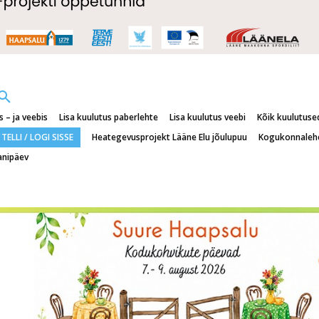
 – ja veebis
Lisa kuulutus paberlehte
Lisa kuulutus veebi
Kõik kuulutuse
TELLI / LOGI SISSE
Heategevusprojekt Lääne Elu jõulupuu
Kogukonnaleh
anipäev