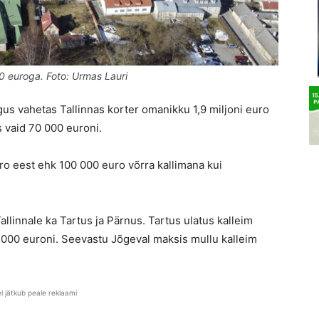
0 euroga. Foto: Urmas Lauri
gus vahetas Tallinnas korter omanikku 1,9 miljoni euro
s vaid 70 000 euroni.
o eest ehk 100 000 euro võrra kallimana kui
allinnale ka Tartus ja Pärnus. Tartus ulatus kalleim
 000 euroni. Seevastu Jõgeval maksis mullu kalleim
el jätkub peale reklaami