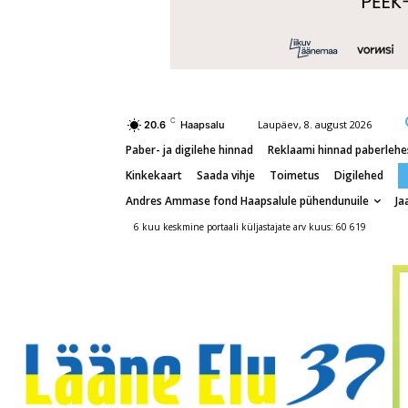
C
Laupäev, 8. august 2026
20.6
Haapsalu
Paber- ja digilehe hinnad
Reklaami hinnad paberlehes
Kinkekaart
Saada vihje
Toimetus
Digilehed
Andres Ammase fond Haapsalule pühendunuile
Ja
6 kuu keskmine portaali küljastajate arv kuus: 60 619