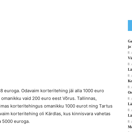
Ga
ja
8.
Vi
8.
Lä
8.
Ke
8.
 euroga. Odavaim korteritehing jäi alla 1000 euro
Or
 omanikku vaid 200 euro eest Võrus. Tallinnas,
8.
Lä
aimas korteritehingus omanikku 1000 eurot ning Tartus
8.
vaim korteritehing oli Kärdlas, kus kinnisvara vahetas
Lä
a 5000 euroga.
8.
Mo