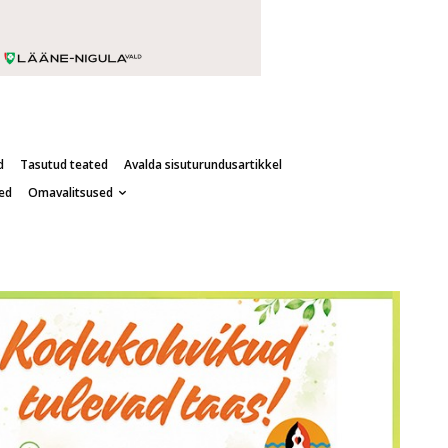
d
Tasutud teated
Avalda sisuturundusartikkel
ed
Omavalitsused