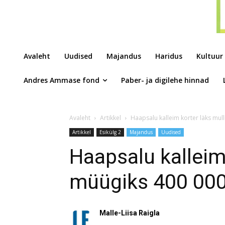
Avaleht
Uudised
Majandus
Haridus
Kultuur
Andres Ammase fond
Paber- ja digilehe hinnad
Avaleht
Artikkel
Haapsalu kalleim korter läks mu
Artikkel
Esikülg 2
Majandus
Uudised
Haapsalu kalleim
müügiks 400 000
Malle-Liisa Raigla