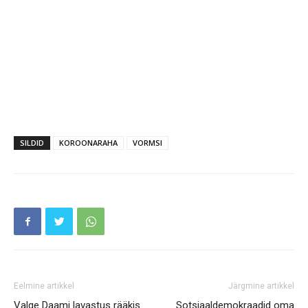
SILDID
KOROONARAHA
VORMSI
Eelmine artikkel
Järgmine artikkel
Valge Daami lavastus rääkis
Sotsiaaldemokraadid oma