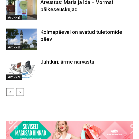
Arvustus: Maria ja Ida – Vormsi
päikeseuskujad
Artikkel
Kolmapäeval on avatud tuletornide
päev
Artikkel
Juhtkiri: ärme narvastu
Artikkel