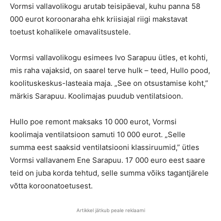
Vormsi vallavolikogu arutab teisipäeval, kuhu panna 58
000 eurot koroonaraha ehk kriisiajal riigi makstavat
toetust kohalikele omavalitsustele.
Vormsi vallavolikogu esimees Ivo Sarapuu ütles, et kohti,
mis raha vajaksid, on saarel terve hulk – teed, Hullo pood,
koolituskeskus-lasteaia maja. „See on otsustamise koht,”
märkis Sarapuu. Koolimajas puudub ventilatsioon.
Hullo poe remont maksaks 10 000 eurot, Vormsi
koolimaja ventilatsioon samuti 10 000 eurot. „Selle
summa eest saaksid ventilatsiooni klassiruumid,” ütles
Vormsi vallavanem Ene Sarapuu. 17 000 euro eest saare
teid on juba korda tehtud, selle summa võiks tagantjärele
võtta koroonatoetusest.
Artikkel jätkub peale reklaami