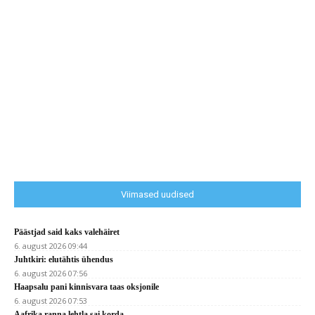
Viimased uudised
Päästjad said kaks valehäiret
6. august 2026 09:44
Juhtkiri: elutähtis ühendus
6. august 2026 07:56
Haapsalu pani kinnisvara taas oksjonile
6. august 2026 07:53
Aafrika ranna lehtla sai korda