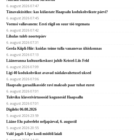
6. august 2026 07:47
Tänavaküsitlus: kas külastate Haapsalu kodukohvikute päevi?
6. august 2026 07:45
Vormsi vallavanem: Eesti riigil on suur töö tegemata
6. august 2026 07:42
Lihulas tuleb noortepäev
6. august 2026 07:31
Gerda Kiipli-Hiir: kuidas toime tulla vananevas ühiskonnas
6. august 2026 07:13
Lääneranna kultuurikeskust juhib Kristel-Liis Feld
6. august 2026 07:09
Ligi 40 kodukohvikut avavad nädalavahetusel uksed
6. august 2026 07:06
Haapsalu garaažikasside ravi maksab paar tuhat eurot
6. august 2026 07:01
Tuleviku klaverivirtuoosid kogunesid Haapsallu
6. august 2026 07:01
Digileht 06.08.2026
5. august 2026 23:59
Lääne Elu paberleht neljapäeval, 6. augustil
5. august 2026 20:55
Vald jagab Lõpe kooli mööbli laiali
5. august 2026 14:41