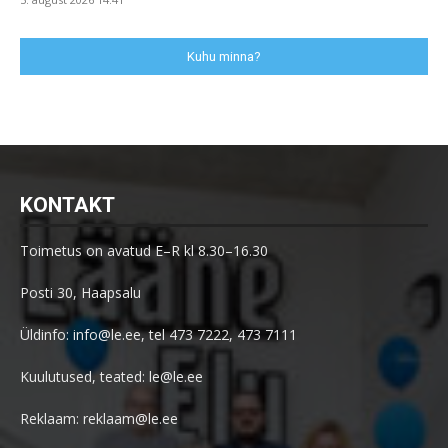
Kuhu minna?
KONTAKT
Toimetus on avatud E–R kl 8.30–16.30
Posti 30, Haapsalu
Üldinfo: info@le.ee, tel 473 7222, 473 7111
Kuulutused, teated: le@le.ee
Reklaam: reklaam@le.ee