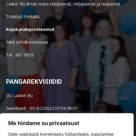
Lääne Elu ilmub trükis teisipäeval, neljapäeval ja laupäeval.
Trükitud Printallis
Kojukandeprobleemid:
Meil: info@omniva.ee
Tel: 661 6616
PANGAREKVISIIDID
OÜ Lääne Elu
Swedbank EE182200221015678031
SEB EE621010602002515004
Me hindame su privaatsust
Arve küsimused: arved@le.ee
Selle veebisaidi korrektseks töötamiseks, kasutamise