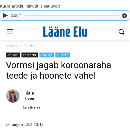
Kuula artiklit, minutit ja sekundit
0:00 / :
Avaleht
Artikkel
Artikkel
Paberleht
Pealugu
Uudised
Vormsi jagab koroonaraha
teede ja hoonete vahel
Kaie
Ilves
kaie@le.ee
29. august 2021 12:12