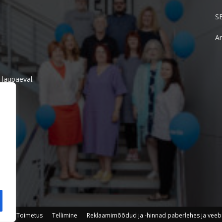
S
Ar
 laupäeval.
Toimetus
Tellimine
Reklaamimõõdud ja -hinnad paberlehes ja veeb