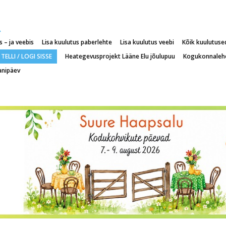
 – ja veebis
Lisa kuulutus paberlehte
Lisa kuulutus veebi
Kõik kuulutuse
TELLI / LOGI SISSE
Heategevusprojekt Lääne Elu jõulupuu
Kogukonnaleh
anipäev