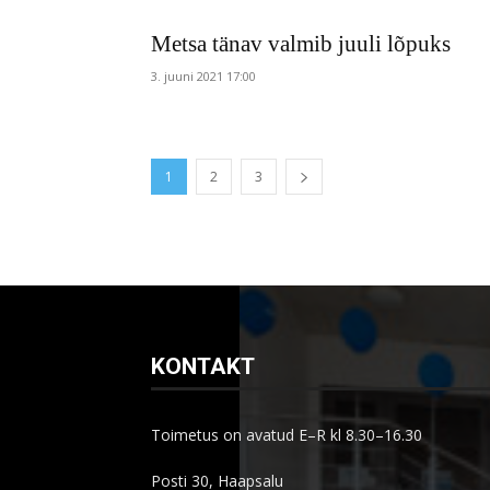
Metsa tänav valmib juuli lõpuks
3. juuni 2021 17:00
1
2
3
KONTAKT
Toimetus on avatud E–R kl 8.30–16.30
Posti 30, Haapsalu