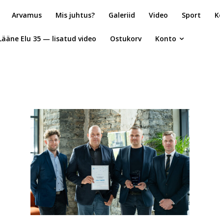
Arvamus
Mis juhtus?
Galeriid
Video
Sport
K
Lääne Elu 35 — lisatud video
Ostukorv
Konto