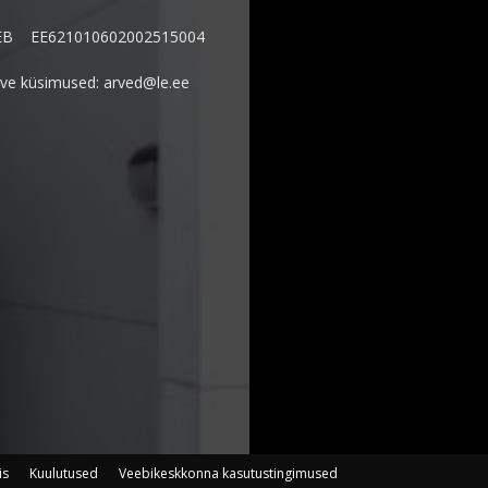
EB EE621010602002515004
ve küsimused: arved@le.ee
is
Kuulutused
Veebikeskkonna kasutustingimused