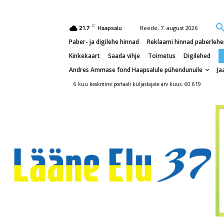
C
Reede, 7. august 2026
21.7
Haapsalu
Paber- ja digilehe hinnad
Reklaami hinnad paberlehes
Kinkekaart
Saada vihje
Toimetus
Digilehed
Andres Ammase fond Haapsalule pühendunuile
Ja
6 kuu keskmine portaali küljastajate arv kuus: 60 619