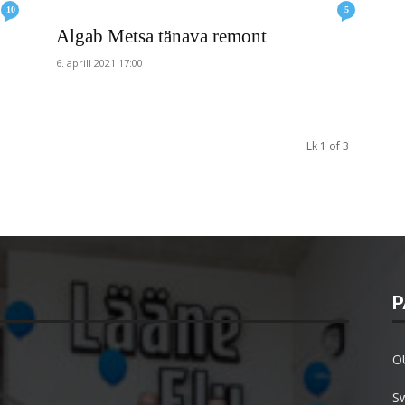
10
5
Algab Metsa tänava remont
6. aprill 2021 17:00
Lk 1 of 3
P
O
S