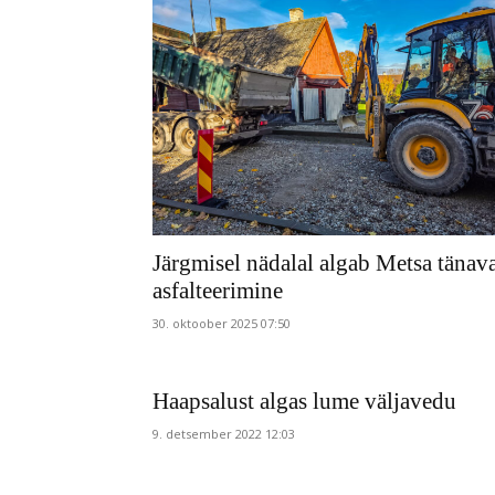
Järgmisel nädalal algab Metsa tänav
asfalteerimine
30. oktoober 2025 07:50
Haapsalust algas lume väljavedu
9. detsember 2022 12:03