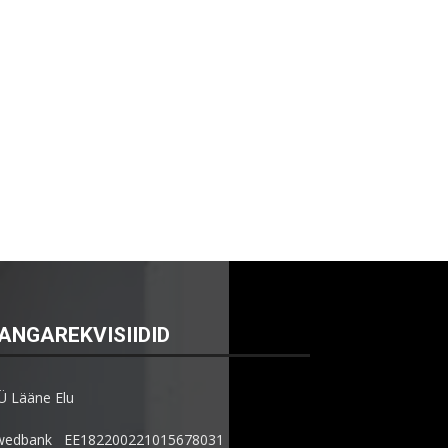
ANGAREKVISIIDID
Ü Lääne Elu
wedbank EE182200221015678031