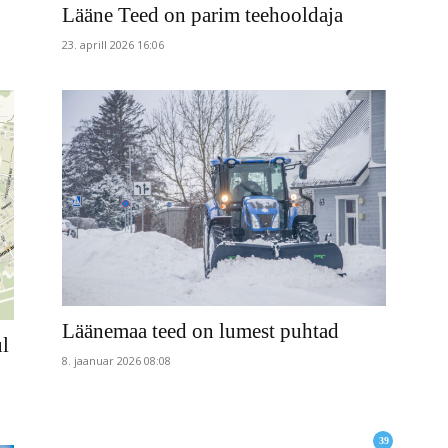
Lääne Teed on parim teehooldaja
23. aprill 2026 16:06
Läänemaa teed on lumest puhtad
ul
8. jaanuar 2026 08:08
39