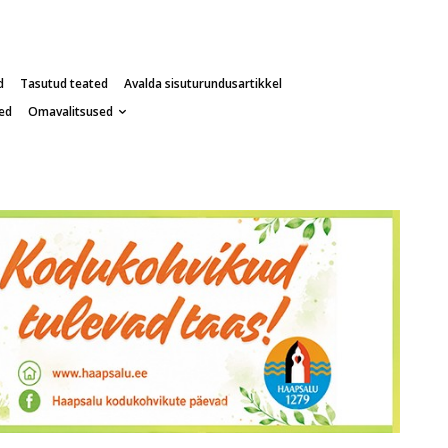
d
Tasutud teated
Avalda sisuturundusartikkel
ed
Omavalitsused