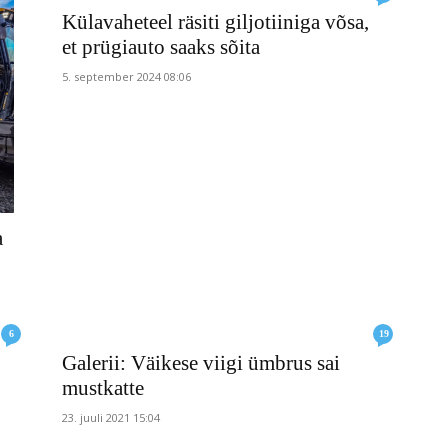
Külavaheteel räsiti giljotiiniga võsa,
et prügiauto saaks sõita
5. september 2024 08:06
a
6
19
Galerii: Väikese viigi ümbrus sai
mustkatte
23. juuli 2021 15:04