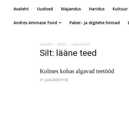
Avaleht
Uudised
Majandus
Haridus
Kultuur
Andres Ammase fond
Paber- ja digilehe hinnad
Avaleht
Sildid
Lääne teed
Silt: lääne teed
Kolmes kohas algavad teetööd
21. juuli 2026 07:52