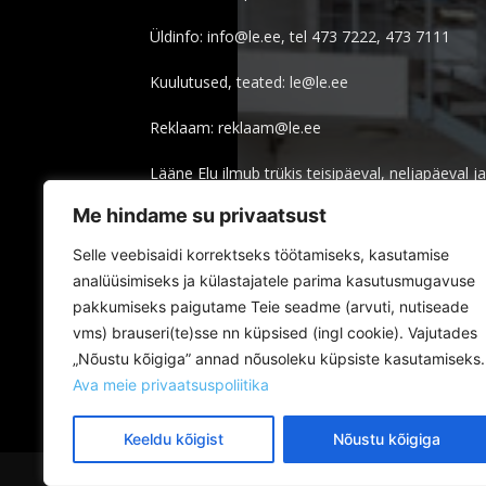
Üldinfo: info@le.ee, tel 473 7222, 473 7111
Kuulutused, teated: le@le.ee
Reklaam: reklaam@le.ee
Lääne Elu ilmub trükis teisipäeval, neljapäeval ja
Me hindame su privaatsust
Trükitud Printallis
Selle veebisaidi korrektseks töötamiseks, kasutamise
Kojukandeprobleemid:
analüüsimiseks ja külastajatele parima kasutusmugavuse
pakkumiseks paigutame Teie seadme (arvuti, nutiseade
Meil: info@omniva.ee
vms) brauseri(te)sse nn küpsised (ingl cookie). Vajutades
Tel: 661 6616
„Nõustu kõigiga” annad nõusoleku küpsiste kasutamiseks.
Ava meie privaatsuspoliitika
Keeldu kõigist
Nõustu kõigiga