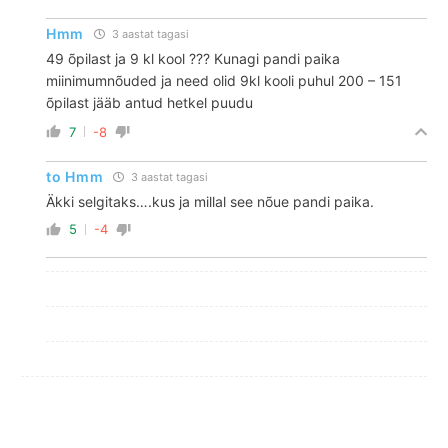
Hmm
3 aastat tagasi
49 õpilast ja 9 kl kool ??? Kunagi pandi paika
miinimumnõuded ja need olid 9kl kooli puhul 200 – 151
õpilast jääb antud hetkel puudu
7
-8
to Hmm
3 aastat tagasi
Äkki selgitaks….kus ja millal see nõue pandi paika.
5
-4