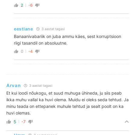
2
-6
eestlane
3 aastat tagasi
Banaanivabariik on juba ammu käes, sest korruptsioon
riigi tasandil on absoluutne.
0
-4
Arvan
3 aastat tagasi
Et kui loodi nõukogu, et suud muhuga ühineda, ju siis peab
ikka muhu vallal ka huvi olema. Muidu ei oleks seda tehtud. Ja
minu teada on ettepanek muhule tehtud ja sealt poolt on ka
huvi olemas.
5
-7