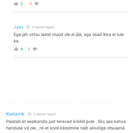
2
-5
Just
3 aastat tagasi
Ega jah virtsu lastel muud üle ei jää, aga osad ikka ei tule
ka.
4
0
Kodanik
3 aastat tagasi
Paistab et sealkandis just teravad kriidid pole . Eks see kehva
hariduse vili ole , nii et kooli kärpimine näib ainuõige otsusena