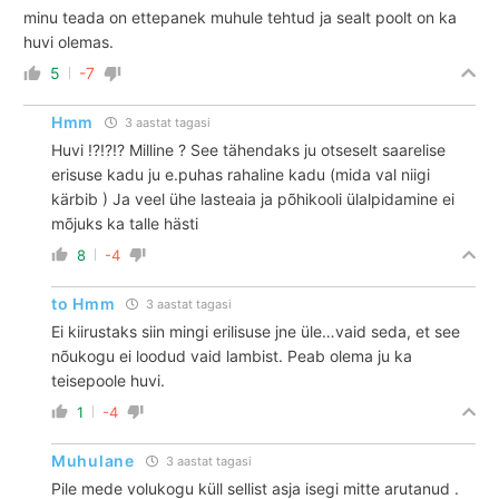
minu teada on ettepanek muhule tehtud ja sealt poolt on ka
huvi olemas.
5
-7
Hmm
3 aastat tagasi
Huvi !?!?!? Milline ? See tähendaks ju otseselt saarelise
erisuse kadu ju e.puhas rahaline kadu (mida val niigi
kärbib ) Ja veel ühe lasteaia ja põhikooli ülalpidamine ei
mõjuks ka talle hästi
8
-4
to Hmm
3 aastat tagasi
Ei kiirustaks siin mingi erilisuse jne üle…vaid seda, et see
nõukogu ei loodud vaid lambist. Peab olema ju ka
teisepoole huvi.
1
-4
Muhulane
3 aastat tagasi
Pile mede volukogu küll sellist asja isegi mitte arutanud .