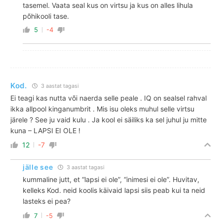
tasemel. Vaata seal kus on virtsu ja kus on alles lihula
põhikooli tase.
5
-4
Kod.
3 aastat tagasi
Ei teagi kas nutta või naerda selle peale . IQ on sealsel rahval
ikka allpool kinganumbrit . Mis isu oleks muhul selle virtsu
järele ? See ju vaid kulu . Ja kool ei säiliks ka sel juhul ju mitte
kuna – LAPSI EI OLE !
12
-7
jälle see
3 aastat tagasi
kummaline jutt, et “lapsi ei ole”, “inimesi ei ole”. Huvitav,
kelleks Kod. neid koolis käivaid lapsi siis peab kui ta neid
lasteks ei pea?
7
-5