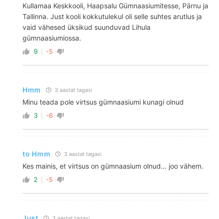
Kullamaa Keskkooli, Haapsalu Gümnaasiumitesse, Pärnu ja
Tallinna. Just kooli kokkutulekul oli selle suhtes arutlus ja
vaid vähesed üksikud suunduvad Lihula
gümnaasiumiossa.
9
-5
Hmm
3 aastat tagasi
Minu teada pole virtsus gümnaasiumi kunagi olnud
3
-6
to Hmm
3 aastat tagasi
Kes mainis, et virtsus on gümnaasium olnud… joo vähem.
2
-5
Just
3 aastat tagasi