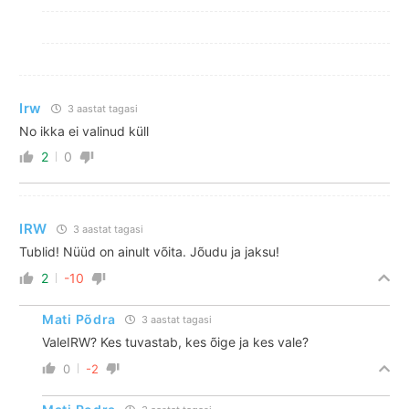
Irw
3 aastat tagasi
No ikka ei valinud küll
2
0
IRW
3 aastat tagasi
Tublid! Nüüd on ainult võita. Jõudu ja jaksu!
2
-10
Mati Põdra
3 aastat tagasi
ValeIRW? Kes tuvastab, kes õige ja kes vale?
0
-2