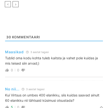
30
KOMMENTAARI
Maasikad
3 aastat tagasi
Tublid oma kodu kohta tuleb kaitsta ja vahet pole kuidas ja
mis teised siin arvad;)
0
0
No nii...
3 aastat tagasi
Kui Virtsus on umbes 400 elanikku, siis kuidas saavad ainult
60 elanikku nii tähtsaid küsimusi otsustada?
5
0