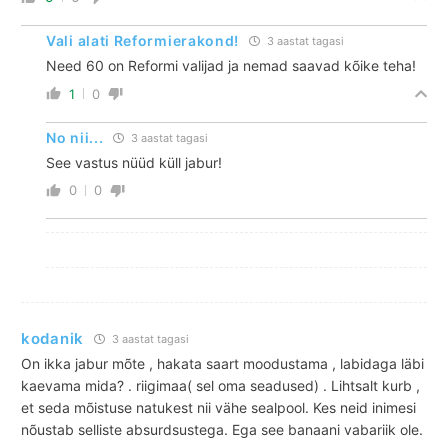
Vali alati Reformierakond!
3 aastat tagasi
Need 60 on Reformi valijad ja nemad saavad kõike teha!
1
0
No nii...
3 aastat tagasi
See vastus nüüd küll jabur!
0
0
kodanik
3 aastat tagasi
On ikka jabur mõte , hakata saart moodustama , labidaga läbi
kaevama mida? . riigimaa( sel oma seadused) . Lihtsalt kurb ,
et seda mõistuse natukest nii vähe sealpool. Kes neid inimesi
nõustab selliste absurdsustega. Ega see banaani vabariik ole.