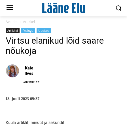
Avaleht
Artikkel
Artikkel
Pealugu
Uudised
Virtsu elanikud lõid saare
nõukoja
Kaie
Ilves
kaie@le.ee
18. juuli 2023 09:37
Kuula artiklit, minutit ja sekundit