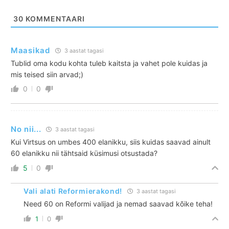
30
KOMMENTAARI
Maasikad
3 aastat tagasi
Tublid oma kodu kohta tuleb kaitsta ja vahet pole kuidas ja
mis teised siin arvad;)
0
0
No nii...
3 aastat tagasi
Kui Virtsus on umbes 400 elanikku, siis kuidas saavad ainult
60 elanikku nii tähtsaid küsimusi otsustada?
5
0
Vali alati Reformierakond!
3 aastat tagasi
Need 60 on Reformi valijad ja nemad saavad kõike teha!
1
0