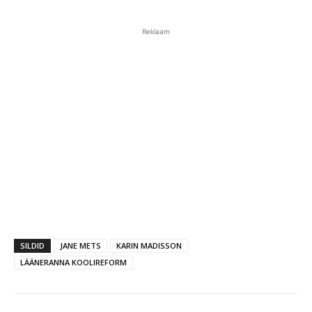
Reklaam
SILDID
JANE METS
KARIN MADISSON
LÄÄNERANNA KOOLIREFORM