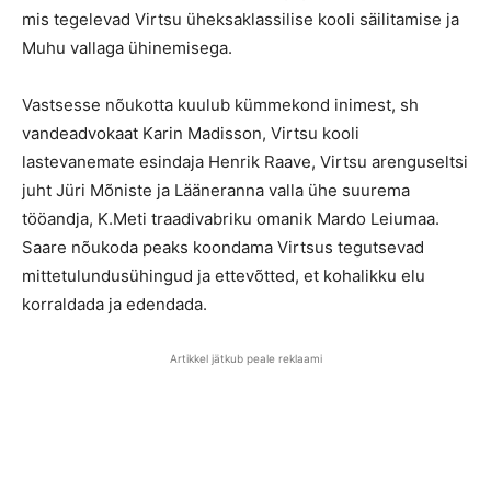
mis tegelevad Virtsu üheksaklassilise kooli säilitamise ja
Muhu vallaga ühinemisega.
Vastsesse nõukotta kuulub kümmekond inimest, sh
vandeadvokaat Karin Madisson, Virtsu kooli
lastevanemate esindaja Henrik Raave, Virtsu arenguseltsi
juht Jüri Mõniste ja Lääneranna valla ühe suurema
tööandja, K.Meti traadivabriku omanik Mardo Leiumaa.
Saare nõukoda peaks koondama Virtsus tegutsevad
mittetulundusühingud ja ettevõtted, et kohalikku elu
korraldada ja edendada.
Artikkel jätkub peale reklaami