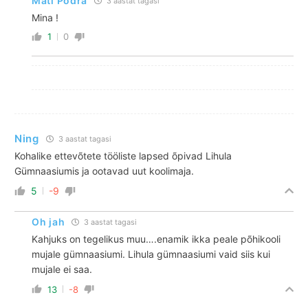
Mati Podra
3 aastat tagasi
Mina !
1
0
Ning
3 aastat tagasi
Kohalike ettevõtete tööliste lapsed õpivad Lihula
Gümnaasiumis ja ootavad uut koolimaja.
5
-9
Oh jah
3 aastat tagasi
Kahjuks on tegelikus muu….enamik ikka peale põhikooli
mujale gümnaasiumi. Lihula gümnaasiumi vaid siis kui
mujale ei saa.
13
-8