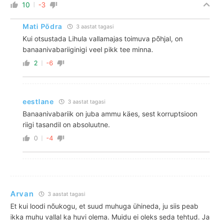
10
-3
Mati Põdra
3 aastat tagasi
Kui otsustada Lihula vallamajas toimuva põhjal, on
banaanivabariiginigi veel pikk tee minna.
2
-6
eestlane
3 aastat tagasi
Banaanivabariik on juba ammu käes, sest korruptsioon
riigi tasandil on absoluutne.
0
-4
Arvan
3 aastat tagasi
Et kui loodi nõukogu, et suud muhuga ühineda, ju siis peab
ikka muhu vallal ka huvi olema. Muidu ei oleks seda tehtud. Ja