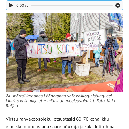
0:00 / :
24. märtsil kogunes Lääneranna vallavolikogu istungi eel
Lihulas vallamaja ette mitusada meeleavaldajat. Foto: Kaire
Reiljan
Virtsu rahvakoosolekul otsustasid 60-70 kohalikku
elanikku moodustada saare nõukoja ja kaks töörühma,