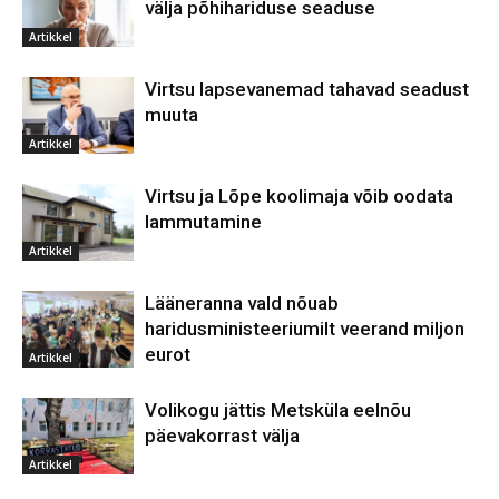
välja põhihariduse seaduse
Artikkel
Virtsu lapsevanemad tahavad seadust
muuta
Artikkel
Virtsu ja Lõpe koolimaja võib oodata
lammutamine
Artikkel
Lääneranna vald nõuab
haridusministeeriumilt veerand miljon
eurot
Artikkel
Volikogu jättis Metsküla eelnõu
päevakorrast välja
Artikkel