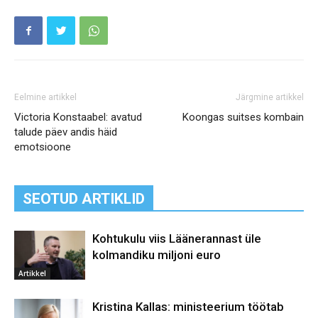
Eelmine artikkel
Järgmine artikkel
Victoria Konstaabel: avatud
Koongas suitses kombain
talude päev andis häid
emotsioone
SEOTUD ARTIKLID
Kohtukulu viis Läänerannast üle
kolmandiku miljoni euro
Artikkel
Kristina Kallas: ministeerium töötab