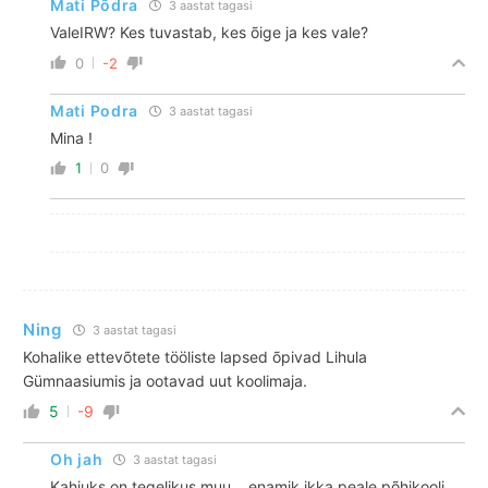
Mati Põdra
3 aastat tagasi
ValeIRW? Kes tuvastab, kes õige ja kes vale?
0
-2
Mati Podra
3 aastat tagasi
Mina !
1
0
Ning
3 aastat tagasi
Kohalike ettevõtete tööliste lapsed õpivad Lihula
Gümnaasiumis ja ootavad uut koolimaja.
5
-9
Oh jah
3 aastat tagasi
Kahjuks on tegelikus muu….enamik ikka peale põhikooli