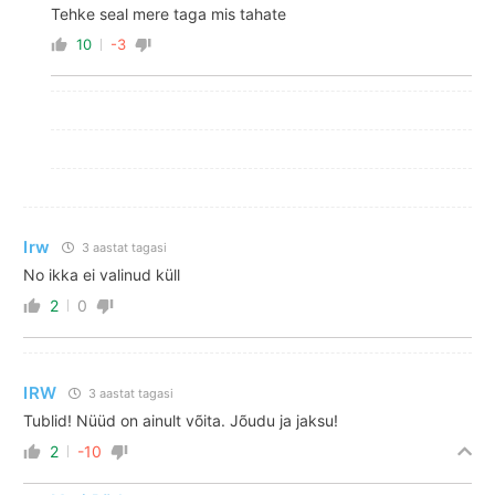
Tehke seal mere taga mis tahate
10
-3
Irw
3 aastat tagasi
No ikka ei valinud küll
2
0
IRW
3 aastat tagasi
Tublid! Nüüd on ainult võita. Jõudu ja jaksu!
2
-10