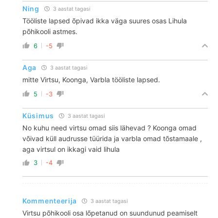
Ning
3 aastat tagasi
Tööliste lapsed õpivad ikka väga suures osas Lihula
põhikooli astmes.
6
-5
Aga
3 aastat tagasi
mitte Virtsu, Koonga, Varbla tööliste lapsed.
5
-3
Küsimus
3 aastat tagasi
No kuhu need virtsu omad siis lähevad ? Koonga omad
võivad küll audrusse tüürida ja varbla omad tõstamaale ,
aga virtsul on ikkagi vaid lihula
3
-4
Kommenteerija
3 aastat tagasi
Virtsu põhikooli osa lõpetanud on suundunud peamiselt