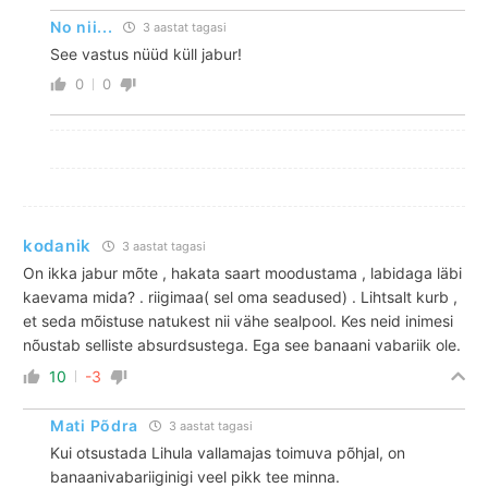
No nii...
3 aastat tagasi
See vastus nüüd küll jabur!
0
0
kodanik
3 aastat tagasi
On ikka jabur mõte , hakata saart moodustama , labidaga läbi
kaevama mida? . riigimaa( sel oma seadused) . Lihtsalt kurb ,
et seda mõistuse natukest nii vähe sealpool. Kes neid inimesi
nõustab selliste absurdsustega. Ega see banaani vabariik ole.
10
-3
Mati Põdra
3 aastat tagasi
Kui otsustada Lihula vallamajas toimuva põhjal, on
banaanivabariiginigi veel pikk tee minna.