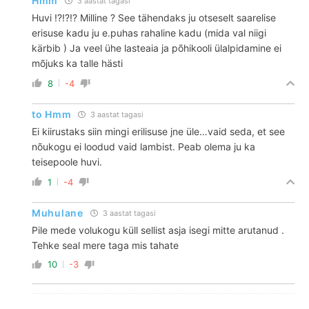
Hmm
3 aastat tagasi
Huvi !?!?!? Milline ? See tähendaks ju otseselt saarelise
erisuse kadu ju e.puhas rahaline kadu (mida val niigi
kärbib ) Ja veel ühe lasteaia ja põhikooli ülalpidamine ei
mõjuks ka talle hästi
8
-4
to Hmm
3 aastat tagasi
Ei kiirustaks siin mingi erilisuse jne üle…vaid seda, et see
nõukogu ei loodud vaid lambist. Peab olema ju ka
teisepoole huvi.
1
-4
Muhulane
3 aastat tagasi
Pile mede volukogu küll sellist asja isegi mitte arutanud .
Tehke seal mere taga mis tahate
10
-3