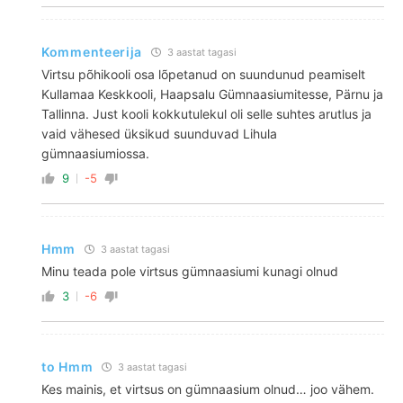
Kommenteerija
3 aastat tagasi
Virtsu põhikooli osa lõpetanud on suundunud peamiselt
Kullamaa Keskkooli, Haapsalu Gümnaasiumitesse, Pärnu ja
Tallinna. Just kooli kokkutulekul oli selle suhtes arutlus ja
vaid vähesed üksikud suunduvad Lihula
gümnaasiumiossa.
9
-5
Hmm
3 aastat tagasi
Minu teada pole virtsus gümnaasiumi kunagi olnud
3
-6
to Hmm
3 aastat tagasi
Kes mainis, et virtsus on gümnaasium olnud… joo vähem.