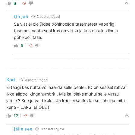
8
-9
Oh jah
3 aastat tagasi
Sa vist ei ole üldse põhikoolide tasemetest Vabariigi
tasemel. Vaata seal kus on virtsu ja kus on alles lihula
põhikooli tase.
5
-4
Kod.
3 aastat tagasi
Ei teagi kas nutta või naerda selle peale . IQ on sealsel rahval
ikka allpool kinganumbrit . Mis isu oleks muhul selle virtsu
järele ? See ju vaid kulu . Ja kool ei säiliks ka sel juhul ju mitte
kuna – LAPSI EI OLE !
12
-7
jälle see
3 aastat tagasi