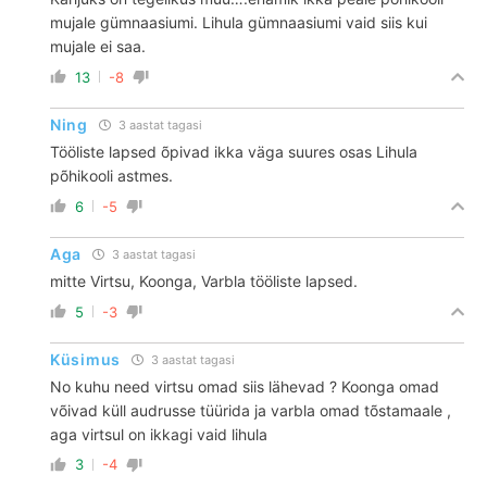
mujale gümnaasiumi. Lihula gümnaasiumi vaid siis kui
mujale ei saa.
13
-8
Ning
3 aastat tagasi
Tööliste lapsed õpivad ikka väga suures osas Lihula
põhikooli astmes.
6
-5
Aga
3 aastat tagasi
mitte Virtsu, Koonga, Varbla tööliste lapsed.
5
-3
Küsimus
3 aastat tagasi
No kuhu need virtsu omad siis lähevad ? Koonga omad
võivad küll audrusse tüürida ja varbla omad tõstamaale ,
aga virtsul on ikkagi vaid lihula
3
-4