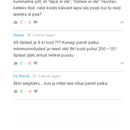
kummaline jutt, et “lapsi ei ole”, “inimesi ei ole”. Huvitav,
kelleks Kod. neid koolis käivaid lapsi siis peab kui ta neid
lasteks ei pea?
7
-5
Hmm
3 aastat tagasi
49 õpilast ja 9 kl kool ??? Kunagi pandi paika
miinimumnõuded ja need olid 9kl kooli puhul 200 – 151
õpilast jääb antud hetkel puudu
7
-8
to Hmm
3 aastat tagasi
Äkki selgitaks….kus ja millal see nõue pandi paika.
5
-4