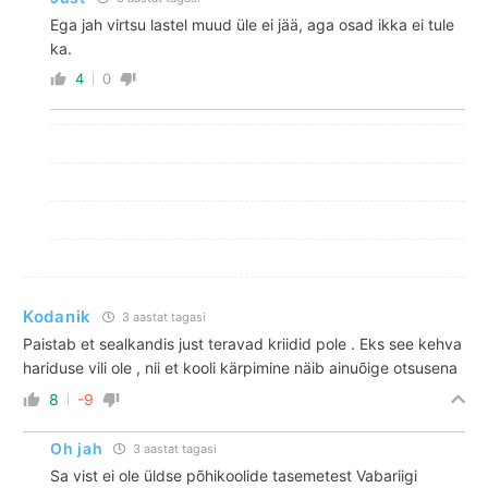
Ega jah virtsu lastel muud üle ei jää, aga osad ikka ei tule
ka.
4
0
Kodanik
3 aastat tagasi
Paistab et sealkandis just teravad kriidid pole . Eks see kehva
hariduse vili ole , nii et kooli kärpimine näib ainuõige otsusena
8
-9
Oh jah
3 aastat tagasi
Sa vist ei ole üldse põhikoolide tasemetest Vabariigi