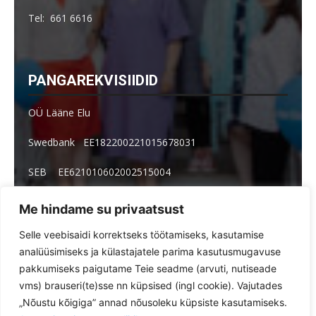
Tel: 661 6616
PANGAREKVISIIDID
OÜ Lääne Elu
Swedbank EE182200221015678031
SEB EE621010602002515004
Arve küsimused: arved@le.ee
Me hindame su privaatsust
Selle veebisaidi korrektseks töötamiseks, kasutamise
analüüsimiseks ja külastajatele parima kasutusmugavuse
pakkumiseks paigutame Teie seadme (arvuti, nutiseade
Toimetus
Tellimine
vms) brauseri(te)sse nn küpsised (ingl cookie). Vajutades
Reklaamimõõdud ja -hinnad paberlehes ja veebis
„Nõustu kõigiga” annad nõusoleku küpsiste kasutamiseks.
Kuulutused
Veebikeskkonna kasutustingimused