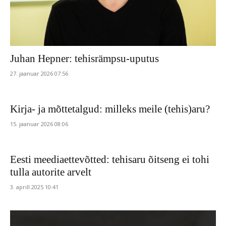
Juhan Hepner: tehisrämpsu-uputus
27. jaanuar 2026 07:56
Kirja- ja mõttetalgud: milleks meile (tehis)aru?
15. jaanuar 2026 08:06
Eesti meediaettevõtted: tehisaru õitseng ei tohi
tulla autorite arvelt
3. aprill 2025 10:41