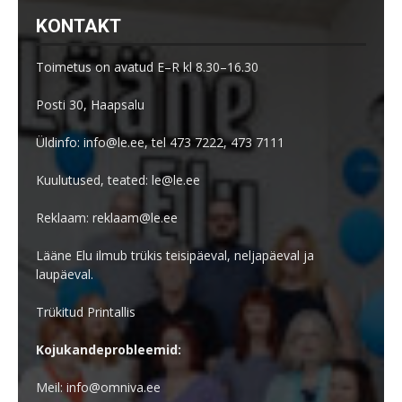
KONTAKT
Toimetus on avatud E–R kl 8.30–16.30
Posti 30, Haapsalu
Üldinfo: info@le.ee, tel 473 7222, 473 7111
Kuulutused, teated: le@le.ee
Reklaam: reklaam@le.ee
Lääne Elu ilmub trükis teisipäeval, neljapäeval ja
laupäeval.
Trükitud Printallis
Kojukandeprobleemid:
Meil: info@omniva.ee