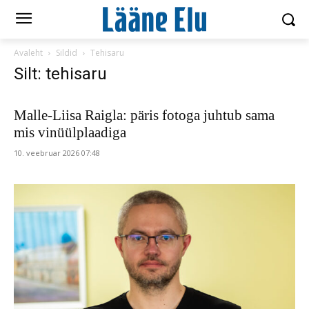
Avaleht
Sildid
Tehisaru
Silt: tehisaru
Malle-Liisa Raigla: päris fotoga juhtub sama
mis vinüülplaadiga
10. veebruar 2026 07:48