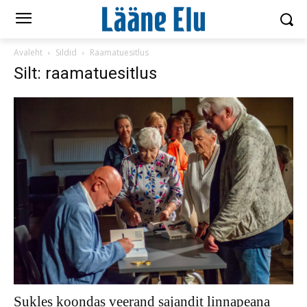
Avaleht
Sildid
Raamatuesitlus
Silt: raamatuesitlus
Sukles koondas veerand sajandit linnapeana