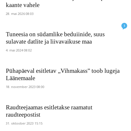
kaante vahele
28. mai 2026 08:03
1
Tuneesia on südamlike beduiinide, suus
sulavate datlite ja liivavaikuse maa
4. mai 2024 08:02
Pühapäeval esitletav „Vihmakass” toob lugeja
Läänemaale
18. november 2023 08:00
Raudteejaamas esitletakse raamatut
raudteepostist
31. oktoober 2023 15:15