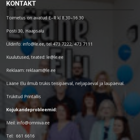
KONTAKT
Toimetus on avatud E–R kl 8.30–16.30
Posti 30, Haapsalu
Üldinfo: info@le.ee, tel 473 7222, 473 7111
Kuulutused, teated: le@le.ee
Reklaam: reklaam@le.ee
Lääne Elu ilmub trükis teisipäeval, neljapäeval ja laupäeval.
Trükitud Printallis
Kojukandeprobleemid:
Meil: info@omniva.ee
Tel: 661 6616