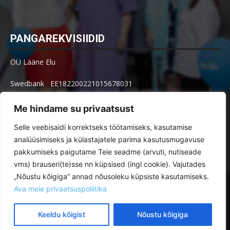
PANGAREKVISIIDID
OÜ Lääne Elu
Swedbank EE182200221015678031
SEB EE621010602002515004
Me hindame su privaatsust
Arve küsimused: arved@le.ee
Selle veebisaidi korrektseks töötamiseks, kasutamise
analüüsimiseks ja külastajatele parima kasutusmugavuse
pakkumiseks paigutame Teie seadme (arvuti, nutiseade
vms) brauseri(te)sse nn küpsised (ingl cookie). Vajutades
„Nõustu kõigiga” annad nõusoleku küpsiste kasutamiseks.
Toimetus
Tellimine
Ava meie privaatsuspoliitika
Reklaamimõõdud ja -hinnad paberlehes ja veebis
Kuulutused
Veebikeskkonna kasutustingimused
Keeldu kõigist
Nõustu kõigiga
© Lääne Elu | Toimetus on avatud E–R kl 8.30–16.30 Posti 30, Haapsalu