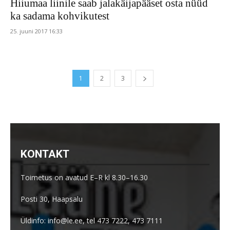
Hiiumaa liinile saab jalakäijapääset osta nüüd
ka sadama kohvikutest
25. juuni 2017 16:33
1
2
3
KONTAKT
Toimetus on avatud E–R kl 8.30–16.30
Posti 30, Haapsalu
Üldinfo: info@le.ee, tel 473 7222, 473 7111