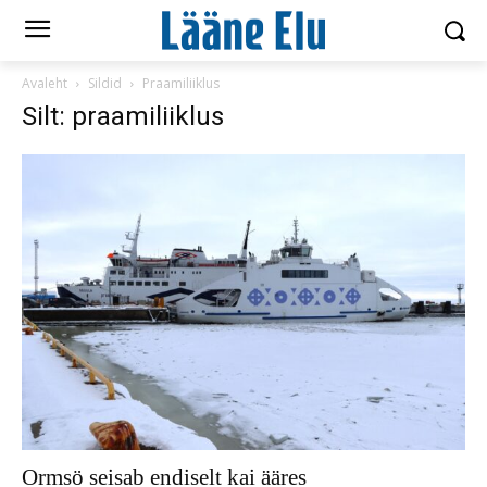
Avaleht
Sildid
Praamiliiklus
Silt: praamiliiklus
Ormsö seisab endiselt kai ääres