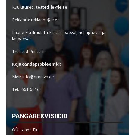
Kuulutused, teated: le@le.ee
Reklaam: reklaam@le.ee
Lääne Elu ilmub trükis teisipäeval, neljapäeval ja
laupäeval.
Trükitud Printallis
Kojukandeprobleemid:
Meil: info@omniva.ee
Tel: 661 6616
PANGAREKVISIIDID
OÜ Lääne Elu