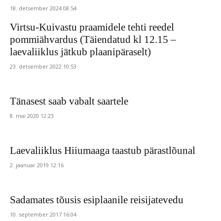
18. detsember 2024 08:54
Virtsu-Kuivastu praamidele tehti reedel
pommiähvardus (Täiendatud kl 12.15 –
laevaliiklus jätkub plaanipäraselt)
23. detsember 2022 10:53
Tänasest saab vabalt saartele
8. mai 2020 12:23
Laevaliiklus Hiiumaaga taastub pärastlõunal
2. jaanuar 2019 12:16
Sadamates tõusis esiplaanile reisijatevedu
10. september 2017 16:04