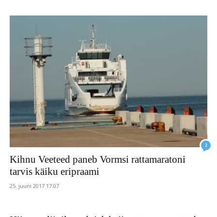
2
Kihnu Veeteed paneb Vormsi rattamaratoni
tarvis käiku eripraami
25. juuni 2017 17:07