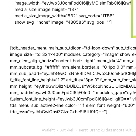
image_width="eyJwb3J0cmFpdCI6IjIyMCIsImFsbCI6IjQwM
media_size_image_height="187"
media_size_image_width="832" svg_code="JTBB"
show_svg="none" image="480586" svg_pos=""]
[tdb_header_menu main_sub_tdicon="td-icon-down" sub_tdicon
image_size="td_324x400" modules_category="image" show_exc
mm_elem_align_horiz="content-horiz-right" menu_id="4" mm_a
mm_subcats_bg="#ffffff" mm_elem_border_a="0 1px 0 0" m
mm_sub_padd="eyJhbGwiOiIxNnB4IDAiLCJwb3J0cmFpdCI6IjE0
f_title_font_line_height="1.2" art_title="3px 0" f_mm_sub_f
mm_height="eyJhbGwiOiIzNDUiLCJsYW5kc2NhcGUiOiIzMDAi
mm_padd="eyJwb3J0cmFpdCI6IjE0In0=" modules_gap="eyJ
f_elem_font_line_height="eyJwb3J0cmFpdCI6IjQ4cHgifQ==" v
tds_menu_sub_active2-line_color="" f_elem_font_weight="600"
tdc_css="eyJhbGwiOnsiZGlzcGxheSI6IiJ9fQ=="]
Avaleht
Artikkel
Kersti Brant: kuidas mõõta kultuur