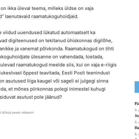
n ikka üleval teema, milleks üldse on vaja
“ laenutavaid raamatukoguhoidjaid.
sse viidud uuendused lükatud automaatselt ka
vad digiteenused on tekitanud ühiskonnas digilõhe,
anikke ja vanemat põlvkonda. Raamatukogud on tihti
tukoguhoidjate ülesanne on vahendada, toetada,
e tulevad raamatukogud meelde siis, kui on vaja e-riigis
elukestvast õppest teavitada, Eesti Posti teenindust
 asutused liiga kaugel või sageli ei julgegi sinna
eda, et mõnes piirkonnas polegi inimestel kuhugi
a siduvat asutust pole jäänud?
Pä
6.
el jätkub peale reklaami
Ju
6.
Ha
6.