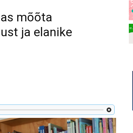
idas mõõta
tust ja elanike