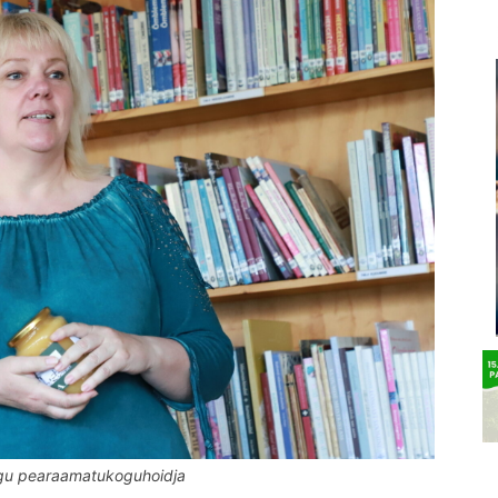
gu pearaamatukoguhoidja