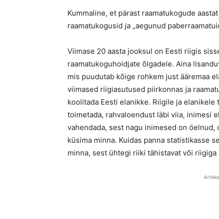
Kummaline, et pärast raamatukogude aastat o
raamatukogusid ja „aegunud paberraamatuid
Viimase 20 aasta jooksul on Eesti riigis si
raamatukoguhoidjate õlgadele. Aina lisandu
mis puudutab kõige rohkem just ääremaa el
viimased riigiasutused piirkonnas ja raama
koolitada Eesti elanikke. Riigile ja elanikel
toimetada, rahvaloendust läbi viia, inimesi 
vahendada, sest nagu inimesed on öelnud, on
küsima minna. Kuidas panna statistikasse s
minna, sest ühtegi riiki tähistavat või riigig
Artikk