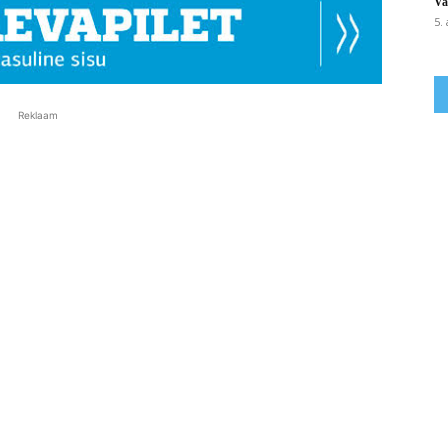
Va
5.
Reklaam