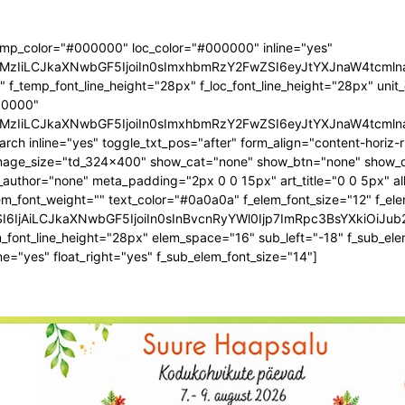
emp_color="#000000" loc_color="#000000" inline="yes"
joiMzIiLCJkaXNwbGF5IjoiIn0sImxhbmRzY2FwZSI6eyJtYXJnaW4tcm
mp_font_line_height="28px" f_loc_font_line_height="28px" unit_
000000"
joiMzIiLCJkaXNwbGF5IjoiIn0sImxhbmRzY2FwZSI6eyJtYXJnaW4tcm
rch inline="yes" toggle_txt_pos="after" form_align="content-horiz-r
" image_size="td_324x400" show_cat="none" show_btn="none" show_
uthor="none" meta_padding="2px 0 0 15px" art_title="0 0 5px" al
m_font_weight="" text_color="#0a0a0a" f_elem_font_size="12" f_el
I6IjAiLCJkaXNwbGF5IjoiIn0sInBvcnRyYWl0Ijp7ImRpc3BsYXkiOiJ
font_line_height="28px" elem_space="16" sub_left="-18" f_sub_elem
ine="yes" float_right="yes" f_sub_elem_font_size="14"]