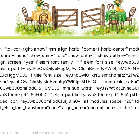
CJ9"
="td-icon-right-arrow" mm_align_horiz="content-horiz-center" m
erpt="none" show_com="none" show_date="" show_author="none" m
lign_screen="yes" f_elem_font_family="" f_elem_font_size="eyJwb
m_elem_padd="eyJhbGwiOiIycHggMjJweCIsInBvcnRyYWl0IjoiMCAxN
cHggMCJ9" f_title_font_size="eyJhbGwiOiIxNSIsImxhbmRzY2FwZS
ont_size="eyJhbGwiOiIxMyIsInBvcnRyYWl0IjoiMTEifQ==" mm_child_cats
LCJwb3J0cmFpdCI6IjI0MCJ9" mm_sub_width="eyJsYW5kc2NhcGUi
wb3J0cmFpdCI6IjE0In0=" elem_padd="eyJwb3J0cmFpdCI6IjAgMT
ideo_icon="eyJwb3J0cmFpdCI6IjI0In0=" all_modules_space="26" t
 f_elem_font_transform="none" align_horiz="content-horiz-center" 
sust, haritust ja elanike vaimset tervist?