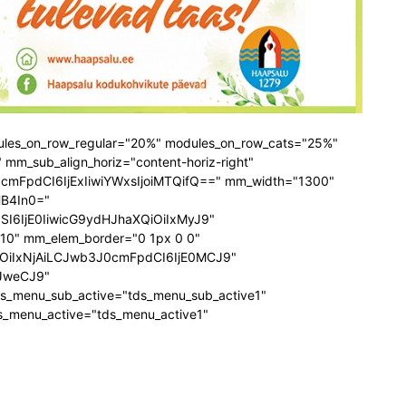
odules_on_row_regular="20%" modules_on_row_cats="25%"
m_sub_align_horiz="content-horiz-right"
3J0cmFpdCI6IjExIiwiYWxsIjoiMTQifQ==" mm_width="1300"
HB4In0="
I6IjE0IiwicG9ydHJhaXQiOiIxMyJ9"
="10" mm_elem_border="0 1px 0 0"
OiIxNjAiLCJwb3J0cmFpdCI6IjE0MCJ9"
JweCJ9"
ds_menu_sub_active="tds_menu_sub_active1"
tds_menu_active="tds_menu_active1"