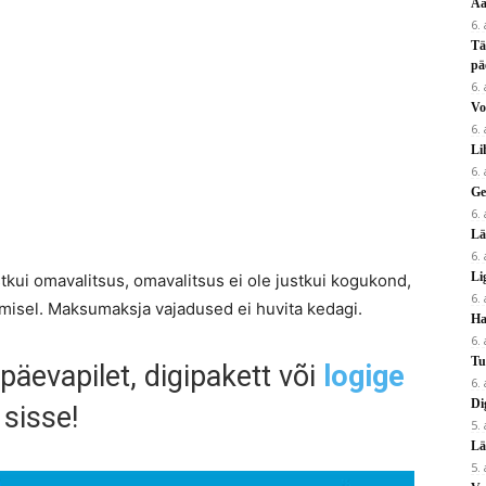
Aa
6.
Tä
pä
6.
Vo
6.
Li
6.
Ge
6.
Lä
6.
Li
tkui omavalitsus, omavalitsus ei ole justkui kogukond,
6.
misel. Maksumaksja vajadused ei huvita kedagi.
Ha
6.
Tu
 päevapilet, digipakett või
logige
6.
Di
sisse!
5.
Lä
5.