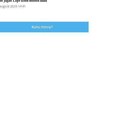
ld jagab Lõpe kooli mööbli laiali
 august 2026 14:41
Kuhu minna?