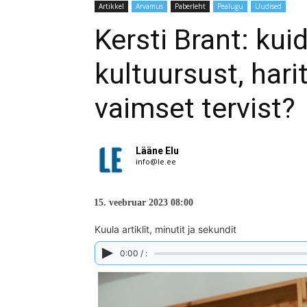
Artikkel
Arvamus
Paberleht
Pealugu
Uudised
Kersti Brant: ku
kultuursust, hari
vaimset tervist?
Lääne Elu
info@le.ee
15. veebruar 2023 08:00
Kuula artiklit, minutit ja sekundit
0:00 / :