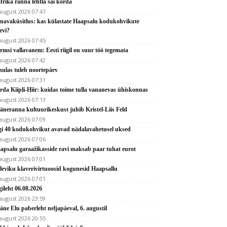
frika ranna lehtla sai korda
 august 2026 07:47
navaküsitlus: kas külastate Haapsalu kodukohvikute
evi?
 august 2026 07:45
rmsi vallavanem: Eesti riigil on suur töö tegemata
 august 2026 07:42
hulas tuleb noortepäev
 august 2026 07:31
rda Kiipli-Hiir: kuidas toime tulla vananevas ühiskonnas
 august 2026 07:13
äneranna kultuurikeskust juhib Kristel-Liis Feld
 august 2026 07:09
gi 40 kodukohvikut avavad nädalavahetusel uksed
 august 2026 07:06
apsalu garaažikasside ravi maksab paar tuhat eurot
 august 2026 07:01
leviku klaverivirtuoosid kogunesid Haapsallu
 august 2026 07:01
gileht 06.08.2026
 august 2026 23:59
äne Elu paberleht neljapäeval, 6. augustil
 august 2026 20:55