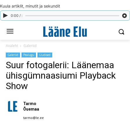
Kuula artiklit, minutit ja sekundit
0:00 / :
Avaleht
Galeriid
Galeriid
Pealugu
Uudised
Suur fotogalerii: Läänemaa
ühisgümnaasiumi Playback
Show
Tarmo
Õuemaa
tarmo@le.ee