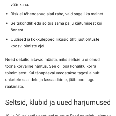
väärikana.
Risk ei tähendanud alati raha, vaid sageli ka mainet.
Seltskondlik edu sõltus sama palju käitumisest kui
õnnest.
Uudised ja kokkulepped liikusid tihti just õhtuste
koosviibimiste ajal.
Need detailid aitavad mõista, miks seltsielu ei olnud
toona kõrvaline nähtus. See oli osa kohaliku korra
toimimisest. Kui tänapäeval vaadatakse tagasi ainult
uhketele saalidele ja fassaadidele, jääb pool lugu
rääkimata.
Seltsid, klubid ja uued harjumused
19. ja 20. sajandi vahetusel muutus Eesti seltsielu laiemalt