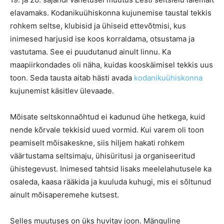
elavamaks. Kodanikuühiskonna kujunemise taustal tekkis
rohkem seltse, klubisid ja ühiseid ettevõtmisi, kus
inimesed harjusid ise koos korraldama, otsustama ja
vastutama. See ei puudutanud ainult linnu. Ka
maapiirkondades oli näha, kuidas kooskäimisel tekkis uus
toon. Seda tausta aitab hästi avada
kodanikuühiskonna
kujunemist käsitlev ülevaade.
Mõisate seltskonnaõhtud ei kadunud ühe hetkega, kuid
nende kõrvale tekkisid uued vormid. Kui varem oli toon
peamiselt mõisakeskne, siis hiljem hakati rohkem
väärtustama seltsimaju, ühisüritusi ja organiseeritud
ühistegevust. Inimesed tahtsid lisaks meelelahutusele ka
osaleda, kaasa rääkida ja kuuluda kuhugi, mis ei sõltunud
ainult mõisaperemehe kutsest.
Selles muutuses on üks huvitav joon. Mänguline