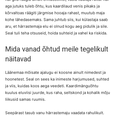
aga jutuks tuleb õhtu, kus kaardilaud venis pikaks ja
kõrvaltoas räägiti järgmise hooaja rahast, muutub maja
kohe lähedasemaks. Sama juhtub siis, kui külastaja saab
aru, et härrastemaja elu ei olnud kogu aeg pidulik ja sile.
Seal tuli teha otsuseid, hoida suhteid ja vahel ka riskida.
Mida vanad õhtud meile tegelikult
näitavad
Läänemaa mõisate ajalugu ei koosne ainult nimedest ja
hoonetest. Seal on sees ka inimeste harjumused, suhted
ja viis, kuidas koos aega veedeti. Kaardimänguõhtu
kuulus eluviisi juurde, kus raha, seltskond ja kohalik mõju
liikusid samas ruumis.
Seepärast tasub vanu härrastemaju vaadata rahulikult.