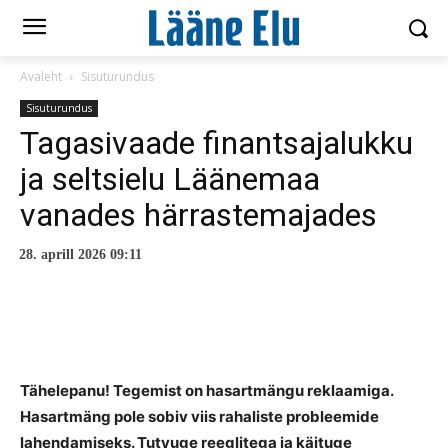
Avaleht
Sisuturundus
Sisuturundus
Tagasivaade finantsajalukku
ja seltsielu Läänemaa
vanades härrastemajades
28. aprill 2026 09:11
Tähelepanu! Tegemist on hasartmängu reklaamiga.
Hasartmäng pole sobiv viis rahaliste probleemide
lahendamiseks. Tutvuge reeglitega ja käituge