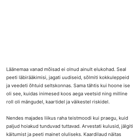
Läänemaa vanad mõisad ei olnud ainult elukohad. Seal
peeti läbirääkimisi, jagati uudiseid, sõlmiti kokkuleppeid
ja veedeti õhtuid seltskonnas. Sama tähtis kui hoone ise
oli see, kuidas inimesed koos aega veetsid ning milline
roll oli mängudel, kaartidel ja väikestel riskidel.
Nendes majades liikus raha teistmoodi kui praegu, kuid
paljud hoiakud tunduvad tuttavad. Arvestati kulusid, jälgiti
käitumist ja peeti mainet oluliseks. Kaardilaud näitas