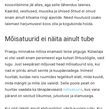
koosviibimine jäi alles, aga selle tähendus laienes.
Kaardid, vestlused, muusika ja ühised õhtud ei olnud
enam ainult kitsama ringi ajaviide. Need muutusid osaks
laiemast harjumusest koos olla ja kogukonda hoida.
Mõisatuurid ei näita ainult tube
Praegu minnakse mõisa enamasti teise pilguga. Külastaja
ei otsi sealt enam peremeest ega kutset õhtusöögile, vaid
lugu. Just seepärast mõjuvad head mõisatuurid siis, kui
nad ei piirdu ainult seinte ja kuupäevadega. Inimest
huvitab, kuidas neis ruumides tegelikult elati, mida kuuldi,
mida mängiti ja mille üle vaieldi. Selle poole pealt on
huvitav vaadata ka tänapäevaseid
mõisatuure
, kus vana
pärand on seotud liikumise, jutustuse ja elamusega.
Kui giid räägib ainult ehitusstiilist, väsib kuulaja ruttu. Kui