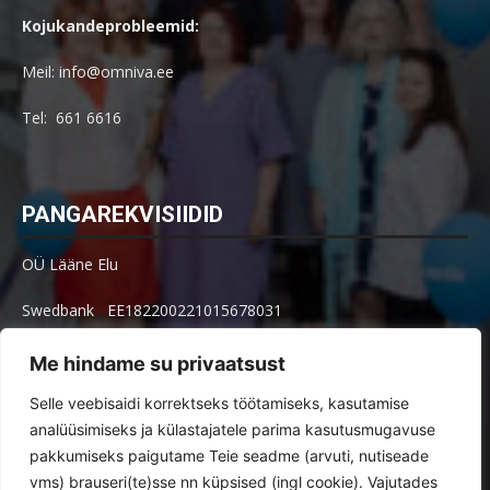
Kojukandeprobleemid:
Meil: info@omniva.ee
Tel: 661 6616
PANGAREKVISIIDID
OÜ Lääne Elu
Swedbank EE182200221015678031
SEB EE621010602002515004
Me hindame su privaatsust
Arve küsimused: arved@le.ee
Selle veebisaidi korrektseks töötamiseks, kasutamise
analüüsimiseks ja külastajatele parima kasutusmugavuse
pakkumiseks paigutame Teie seadme (arvuti, nutiseade
vms) brauseri(te)sse nn küpsised (ingl cookie). Vajutades