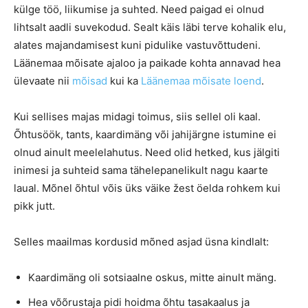
külge töö, liikumise ja suhted. Need paigad ei olnud
lihtsalt aadli suvekodud. Sealt käis läbi terve kohalik elu,
alates majandamisest kuni pidulike vastuvõttudeni.
Läänemaa mõisate ajaloo ja paikade kohta annavad hea
ülevaate nii
mõisad
kui ka
Läänemaa mõisate loend
.
Kui sellises majas midagi toimus, siis sellel oli kaal.
Õhtusöök, tants, kaardimäng või jahijärgne istumine ei
olnud ainult meelelahutus. Need olid hetked, kus jälgiti
inimesi ja suhteid sama tähelepanelikult nagu kaarte
laual. Mõnel õhtul võis üks väike žest öelda rohkem kui
pikk jutt.
Selles maailmas kordusid mõned asjad üsna kindlalt:
Kaardimäng oli sotsiaalne oskus, mitte ainult mäng.
Hea võõrustaja pidi hoidma õhtu tasakaalus ja