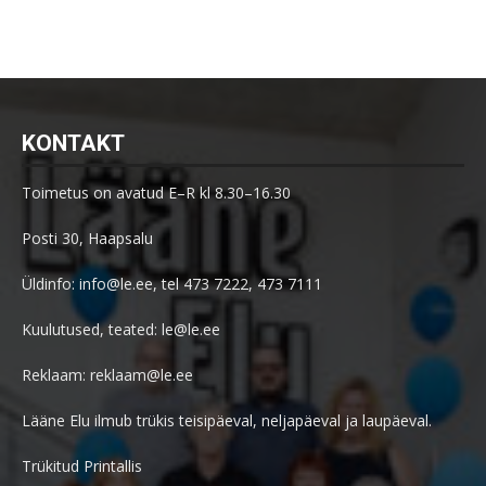
KONTAKT
Toimetus on avatud E–R kl 8.30–16.30
Posti 30, Haapsalu
Üldinfo: info@le.ee, tel 473 7222, 473 7111
Kuulutused, teated: le@le.ee
Reklaam: reklaam@le.ee
Lääne Elu ilmub trükis teisipäeval, neljapäeval ja laupäeval.
Trükitud Printallis