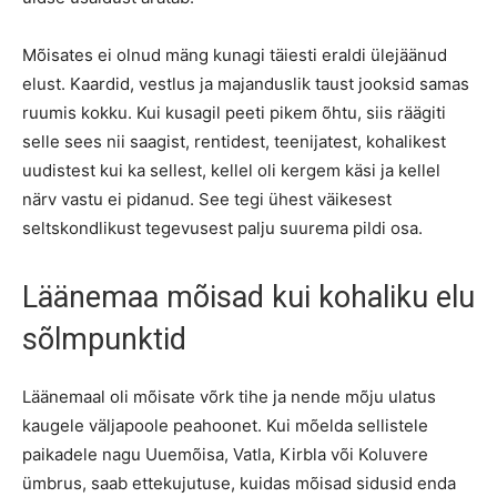
Mõisates ei olnud mäng kunagi täiesti eraldi ülejäänud
elust. Kaardid, vestlus ja majanduslik taust jooksid samas
ruumis kokku. Kui kusagil peeti pikem õhtu, siis räägiti
selle sees nii saagist, rentidest, teenijatest, kohalikest
uudistest kui ka sellest, kellel oli kergem käsi ja kellel
närv vastu ei pidanud. See tegi ühest väikesest
seltskondlikust tegevusest palju suurema pildi osa.
Läänemaa mõisad kui kohaliku elu
sõlmpunktid
Läänemaal oli mõisate võrk tihe ja nende mõju ulatus
kaugele väljapoole peahoonet. Kui mõelda sellistele
paikadele nagu Uuemõisa, Vatla, Kirbla või Koluvere
ümbrus, saab ettekujutuse, kuidas mõisad sidusid enda