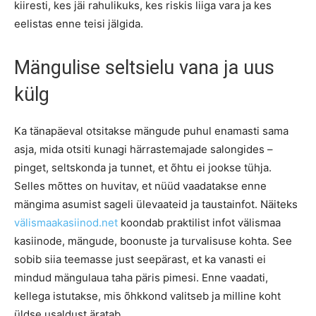
kiiresti, kes jäi rahulikuks, kes riskis liiga vara ja kes
eelistas enne teisi jälgida.
Mängulise seltsielu vana ja uus
külg
Ka tänapäeval otsitakse mängude puhul enamasti sama
asja, mida otsiti kunagi härrastemajade salongides –
pinget, seltskonda ja tunnet, et õhtu ei jookse tühja.
Selles mõttes on huvitav, et nüüd vaadatakse enne
mängima asumist sageli ülevaateid ja taustainfot. Näiteks
välismaakasiinod.net
koondab praktilist infot välismaa
kasiinode, mängude, boonuste ja turvalisuse kohta. See
sobib siia teemasse just seepärast, et ka vanasti ei
mindud mängulaua taha päris pimesi. Enne vaadati,
kellega istutakse, mis õhkkond valitseb ja milline koht
üldse usaldust äratab.