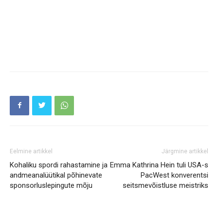
Eelmine artikkel
Järgmine artikkel
Kohaliku spordi rahastamine ja
Emma Kathrina Hein tuli USA-s
andmeanalüütikal põhinevate
PacWest konverentsi
sponsorluslepingute mõju
seitsmevõistluse meistriks