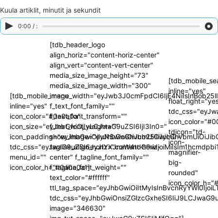
Kuula artiklit, minutit ja sekundit
0:00 / :
[tdb_header_logo
align_horiz="content-horiz-center"
align_vert="content-vert-center"
media_size_image_height="73"
[tdb_mobile_se
media_size_image_width="300"
inline="yes"
[tdb_mobile_menu
image_width="eyJwb3J0cmFpdCI6IjE4NiIsInBob25l
float_right="ye
inline="yes"
f_text_font_family=""
tdc_css="eyJw
icon_color="#0a0a0a"
f_text_font_transform=""
icon_color="#
icon_size="eyJhbGwiOjIyLCJwaG9uZSI6IjI3In0="
f_text_font_weight=""
tdicon="td-
icon_padding="eyJhbGwiOjIuNSwicGhvbmUiOiIyIn0="
show_image="eyJhbGwiOiJub25lIiwicGhvbmUiOiJib
icon-
tdc_css="eyJwaG9uZSI6eyJtYXJnaW4tdG9wIjoiMiIsIm1hcmdpbi
tagline_align_horiz="content-horiz-
magnifier-
menu_id=""
center" f_tagline_font_family=""
big-
icon_color_h="#0a0a0a"]
f_tagline_font_weight=""
rounded"
text_color="#ffffff"
icon_color_h=
ttl_tag_space="eyJhbGwiOiItMyIsInBvcnRyYWl0IjoiL
tdc_css="eyJhbGwiOnsiZGlzcGxheSI6IiJ9LCJwaG9
image="346630"