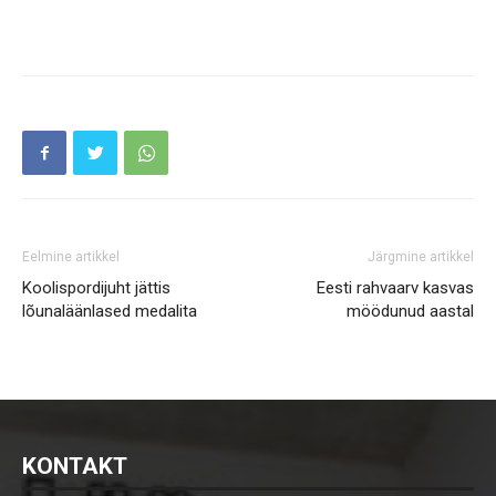
Eelmine artikkel
Järgmine artikkel
Koolispordijuht jättis
Eesti rahvaarv kasvas
lõunaläänlased medalita
möödunud aastal
KONTAKT