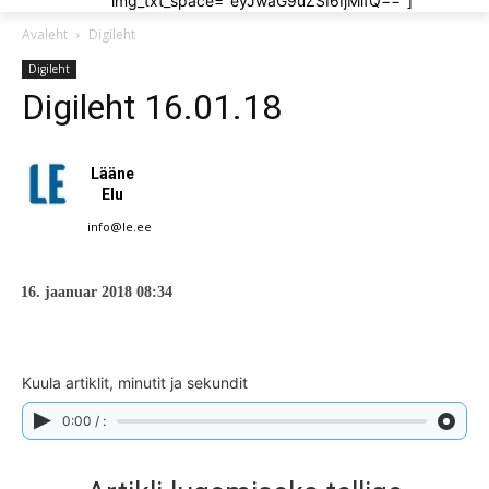
img_txt_space="eyJwaG9uZSI6IjMifQ=="]
Avaleht
Digileht
Digileht
Digileht 16.01.18
Lääne
Elu
info@le.ee
16. jaanuar 2018 08:34
Kuula artiklit, minutit ja sekundit
0:00 / :