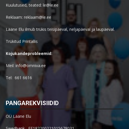
Kuulutused, teated: le@le.ee
Reklaam: reklaam@le.ee
Lääne Elu ilmub trükis teisipäeval, neljapäeval ja laupäeval.
Trükitud Printallis
Kojukandeprobleemid:
Meil: info@omniva.ee
Tel: 661 6616
PANGAREKVISIIDID
OÜ Lääne Elu
Swedbank EE182200221015678031