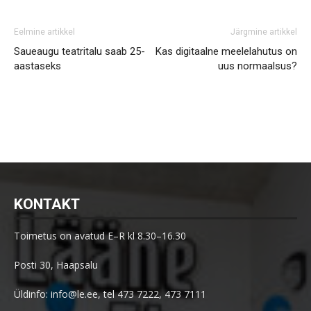
Eelmine artikkel
Järgmine artikkel
Saueaugu teatritalu saab 25-
Kas digitaalne meelelahutus on
aastaseks
uus normaalsus?
KONTAKT
Toimetus on avatud E–R kl 8.30–16.30
Posti 30, Haapsalu
Üldinfo: info@le.ee, tel 473 7222, 473 7111