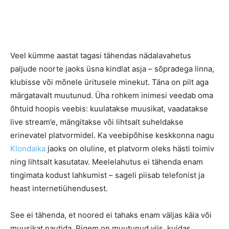
Veel kümme aastat tagasi tähendas nädalavahetus
paljude noorte jaoks üsna kindlat asja – sõpradega linna,
klubisse või mõnele üritusele minekut. Täna on pilt aga
märgatavalt muutunud. Üha rohkem inimesi veedab oma
õhtuid hoopis veebis: kuulatakse muusikat, vaadatakse
live stream’e, mängitakse või lihtsalt suheldakse
erinevatel platvormidel. Ka veebipõhise keskkonna nagu
Klondaika
jaoks on oluline, et platvorm oleks hästi toimiv
ning lihtsalt kasutatav. Meelelahutus ei tähenda enam
tingimata kodust lahkumist – sageli piisab telefonist ja
heast internetiühendusest.
See ei tähenda, et noored ei tahaks enam väljas käia või
muusikat nautida. Pigem on muutunud viis, kuidas