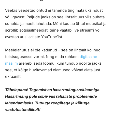
Veebis veedetud õhtud ei tähenda tingimata üksindust
või igavust. Paljude jaoks on see lihtsalt uus viis puhata,
suhelda ja meelt lahutada. Mõni kuulab õhtul muusikat ja
scrollib sotsiaalmeediat, teine vaatab live stream’i või
avastab uusi artiste YouTube’ist.
Meelelahutus ei ole kadunud – see on lihtsalt kolinud
teistsugusesse vormi. Ning mida rohkem
digitaalne
maailm
areneb, seda loomulikum tundub noorte jaoks
see, et kõige huvitavamad elamused võivad alata just
ekraanilt.
Tähelepanu! Tegemist on hasartmängu reklaamiga.
Hasartmäng pole sobiv viis rahaliste probleemide
lahendamiseks. Tutvuge reeglitega ja käituge
vastutustundlikult!