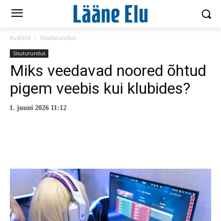
Avaleht
Sisuturundus
Sisuturundus
Miks veedavad noored õhtud
pigem veebis kui klubides?
1. juuni 2026 11:12