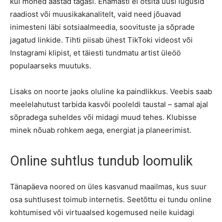
kui mõned aastad tagasi. Enamasti ei otsita uusi lugusid
raadiost või muusikakanalitelt, vaid need jõuavad
inimesteni läbi sotsiaalmeedia, soovituste ja sõprade
jagatud linkide. Tihti piisab ühest TikToki videost või
Instagrami klipist, et täiesti tundmatu artist üleöö
populaarseks muutuks.
Lisaks on noorte jaoks oluline ka paindlikkus. Veebis saab
meelelahutust tarbida kasvõi pooleldi taustal – samal ajal
sõpradega suheldes või midagi muud tehes. Klubisse
minek nõuab rohkem aega, energiat ja planeerimist.
Online suhtlus tundub loomulik
Tänapäeva noored on üles kasvanud maailmas, kus suur
osa suhtlusest toimub internetis. Seetõttu ei tundu online
kohtumised või virtuaalsed kogemused neile kuidagi