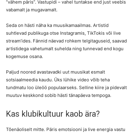
“vähem päris”. Vastupidi – vahel tuntakse end just veebis
vabamalt ja mugavamalt.
Seda on hästi näha ka muusikamaailmas. Artistid
suhtlevad publikuga otse Instagramis, TikTokis või live
stream’ides. Fännid näevad rohkem telgitaguseid, saavad
artistidega vahetumalt suhelda ning tunnevad end kogu
kogemuse osana.
Paljud noored avastavadki uut muusikat esmalt
sotsiaalmeedia kaudu. Üks lühike video võib teha
tundmatu loo üleöö populaarseks. Selline kiire ja pidevalt
muutuv keskkond sobib hästi tänapäeva tempoga.
Kas klubikultuur kaob ära?
Tõenäoliselt mitte. Päris emotsiooni ja live energia vastu