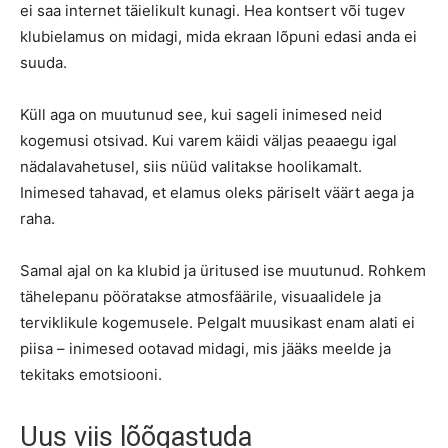
ei saa internet täielikult kunagi. Hea kontsert või tugev
klubielamus on midagi, mida ekraan lõpuni edasi anda ei
suuda.
Küll aga on muutunud see, kui sageli inimesed neid
kogemusi otsivad. Kui varem käidi väljas peaaegu igal
nädalavahetusel, siis nüüd valitakse hoolikamalt.
Inimesed tahavad, et elamus oleks päriselt väärt aega ja
raha.
Samal ajal on ka klubid ja üritused ise muutunud. Rohkem
tähelepanu pööratakse atmosfäärile, visuaalidele ja
terviklikule kogemusele. Pelgalt muusikast enam alati ei
piisa – inimesed ootavad midagi, mis jääks meelde ja
tekitaks emotsiooni.
Uus viis lõõgastuda