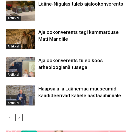
Lääne-Nigulas tuleb ajalookonverents
Artikkel
Ajalookonverents tegi kummarduse
Mati Mandlile
Artikkel
Ajalookonverents tuleb koos
arheoloogianäitusega
Artikkel
Haapsalu ja Läänemaa muuseumid
kandideerivad kahele aastaauhinnale
Artikkel