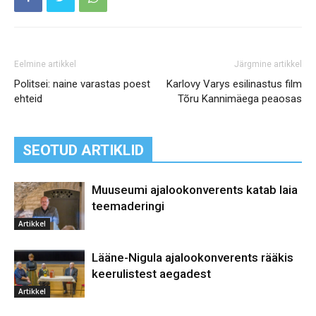
Eelmine artikkel
Järgmine artikkel
Politsei: naine varastas poest
Karlovy Varys esilinastus film
ehteid
Tõru Kannimäega peaosas
SEOTUD ARTIKLID
Muuseumi ajalookonverents katab laia
teemaderingi
Artikkel
Lääne-Nigula ajalookonverents rääkis
keerulistest aegadest
Artikkel