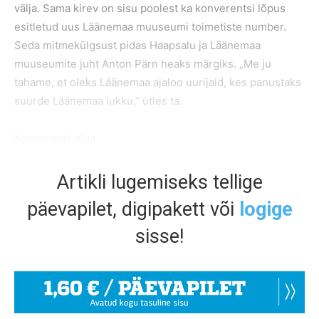
välja. Sama kirev on sisu poolest ka konverentsi lõpus
esitletud uus Läänemaa muuseumi toimetiste number.
Seda mitmekülgsust pidas Haapsalu ja Läänemaa
muuseumite juht Anton Pärn heaks märgiks. „Me ju
tahame, et oleks Läänemaa ajaloo uurijaid, kes panustaks
suurde Läänemaa lukku,” ütles ta.
Konverents alga
Artikli lugemiseks tellige
päevapilet, digipakett või
logige
sisse!