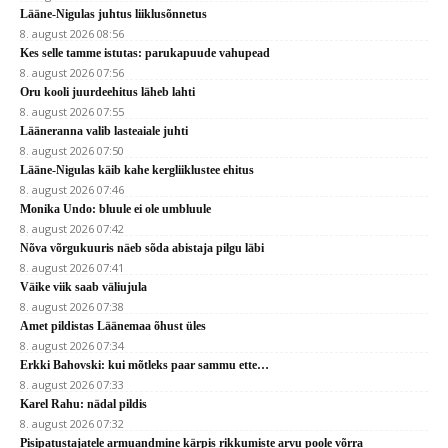
Lääne-Nigulas juhtus liiklusõnnetus
8. august 2026 08:56
Kes selle tamme istutas: parukapuude vahupead
8. august 2026 07:56
Oru kooli juurdeehitus läheb lahti
8. august 2026 07:55
Lääneranna valib lasteaiale juhti
8. august 2026 07:50
Lääne-Nigulas käib kahe kergliiklustee ehitus
8. august 2026 07:46
Monika Undo: bluule ei ole umbluule
8. august 2026 07:42
Nõva võrgukuuris näeb sõda abistaja pilgu läbi
8. august 2026 07:41
Väike viik saab väliujula
8. august 2026 07:38
Amet pildistas Läänemaa õhust üles
8. august 2026 07:34
Erkki Bahovski: kui mõtleks paar sammu ette…
8. august 2026 07:33
Karel Rahu: nädal pildis
8. august 2026 07:32
Pisipatustajatele armuandmine kärpis rikkumiste arvu poole võrra