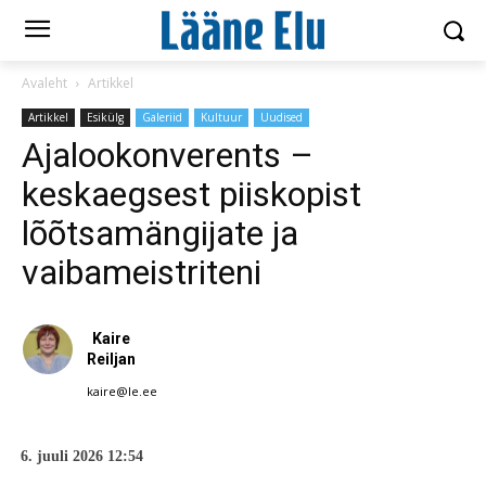
Avaleht
Artikkel
Artikkel
Esikülg
Galeriid
Kultuur
Uudised
Ajalookonverents –
keskaegsest piiskopist
lõõtsamängijate ja
vaibameistriteni
Kaire
Reiljan
kaire@le.ee
6. juuli 2026 12:54