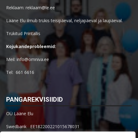
Reklaam: reklaam@le.ee
Lääne Elu ilmub trükis teisipäeval, neljapäeval ja laupäeval.
Trükitud Printallis
Kojukandeprobleemid:
Meil: info@omniva.ee
Tel: 661 6616
PANGAREKVISIIDID
OÜ Lääne Elu
Swedbank EE182200221015678031