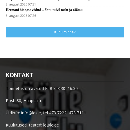
8. august 2026 07:31
Hermani bingost viidud – õhtu tulvil melu ja rõõmu
8. august 2026 07:26
Kuhu minna?
KONTAKT
Toimetus on avatud E–R kl 8.30–16.30
Posti 30, Haapsalu
Üldinfo: info@le.ee, tel 473 7222, 473 7111
Kuulutused, teated: le@le.ee