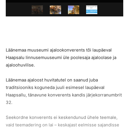
Läänemaa muuseumi ajalookonverents tõi laupäeval
Haapsalu linnusemuuseumi üle poolesaja ajaloolase ja
ajaloohuvilise.
Läänemaa ajaloost huvitatutel on saanud juba
traditsiooniks koguneda juuli esimesel laupäeval
Haapsallu, tänavune konverents kandis järjekorranumbrit
32.
Seekordne konverents ei keskendunud ühele teemale,
vaid teemadering on lai – keskajast eelmisse sajandisse