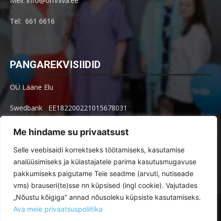
Meil: info@omniva.ee
Tel: 661 6616
PANGAREKVISIIDID
OÜ Lääne Elu
Swedbank EE182200221015678031
SEB EE621010602002515004
Me hindame su privaatsust
Arve küsimused: arved@le.ee
Selle veebisaidi korrektseks töötamiseks, kasutamise
analüüsimiseks ja külastajatele parima kasutusmugavuse
pakkumiseks paigutame Teie seadme (arvuti, nutiseade
vms) brauseri(te)sse nn küpsised (ingl cookie). Vajutades
„Nõustu kõigiga” annad nõusoleku küpsiste kasutamiseks.
Toimetus
Tellimine
Ava meie privaatsuspoliitika
Reklaamimõõdud ja -hinnad paberlehes ja veebis
Kuulutused