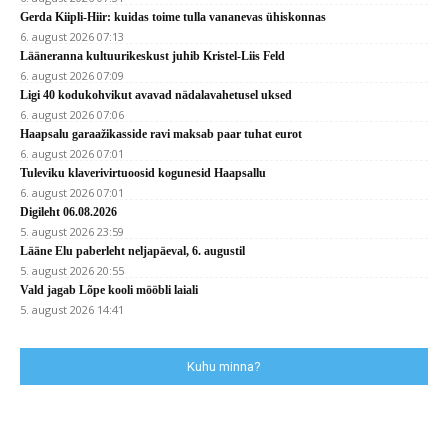
Gerda Kiipli-Hiir: kuidas toime tulla vananevas ühiskonnas
6. august 2026 07:13
Lääneranna kultuurikeskust juhib Kristel-Liis Feld
6. august 2026 07:09
Ligi 40 kodukohvikut avavad nädalavahetusel uksed
6. august 2026 07:06
Haapsalu garaažikasside ravi maksab paar tuhat eurot
6. august 2026 07:01
Tuleviku klaverivirtuoosid kogunesid Haapsallu
6. august 2026 07:01
Digileht 06.08.2026
5. august 2026 23:59
Lääne Elu paberleht neljapäeval, 6. augustil
5. august 2026 20:55
Vald jagab Lõpe kooli mööbli laiali
5. august 2026 14:41
Kuhu minna?