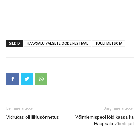
SILDID
HAAPSALU VALGETE ÖÖDE FESTIVAL
TUULI METSOJA
Eelmine artikkel
Järgmine artikkel
Vidrukas oli liiklusõnnetus
Võimlemispeol lõid kaasa ka
Haapsalu võimlejad