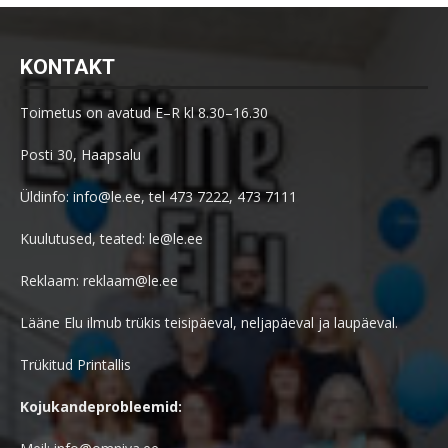
KONTAKT
Toimetus on avatud E–R kl 8.30–16.30
Posti 30, Haapsalu
Üldinfo: info@le.ee, tel 473 7222, 473 7111
Kuulutused, teated: le@le.ee
Reklaam: reklaam@le.ee
Lääne Elu ilmub trükis teisipäeval, neljapäeval ja laupäeval.
Trükitud Printallis
Kojukandeprobleemid: