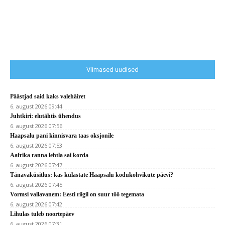
Viimased uudised
Päästjad said kaks valehäiret
6. august 2026 09:44
Juhtkiri: elutähtis ühendus
6. august 2026 07:56
Haapsalu pani kinnisvara taas oksjonile
6. august 2026 07:53
Aafrika ranna lehtla sai korda
6. august 2026 07:47
Tänavaküsitlus: kas külastate Haapsalu kodukohvikute päevi?
6. august 2026 07:45
Vormsi vallavanem: Eesti riigil on suur töö tegemata
6. august 2026 07:42
Lihulas tuleb noortepäev
6. august 2026 07:31