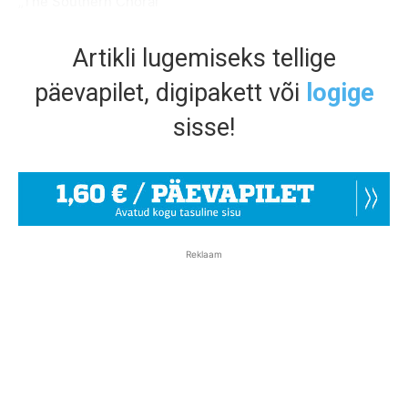
„The Southern Choral
Artikli lugemiseks tellige
päevapilet, digipakett või
logige
sisse!
Reklaam