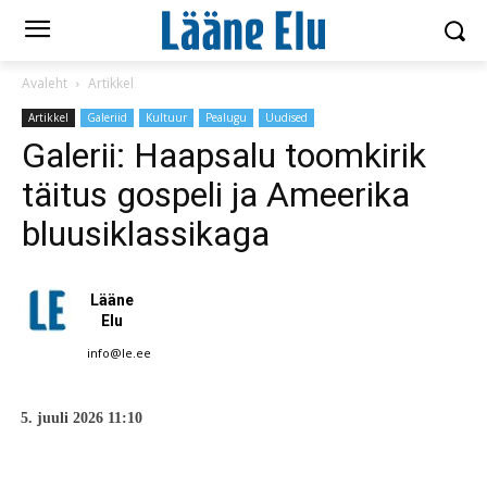
Avaleht
Artikkel
Artikkel
Galeriid
Kultuur
Pealugu
Uudised
Galerii: Haapsalu toomkirik
täitus gospeli ja Ameerika
bluusiklassikaga
Lääne
Elu
info@le.ee
5. juuli 2026 11:10