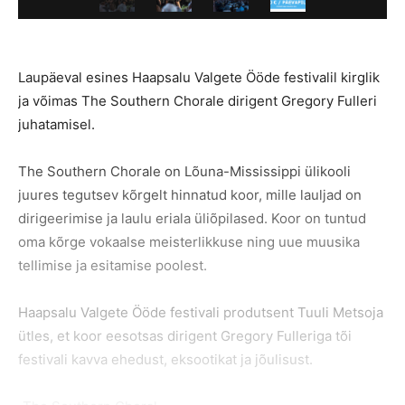
Laupäeval esines Haapsalu Valgete Ööde festivalil kirglik
ja võimas The Southern Chorale dirigent Gregory Fulleri
juhatamisel.
The Southern Chorale on Lõuna-Mississippi ülikooli
juures tegutsev kõrgelt hinnatud koor, mille lauljad on
dirigeerimise ja laulu eriala üliõpilased. Koor on tuntud
oma kõrge vokaalse meisterlikkuse ning uue muusika
tellimise ja esitamise poolest.
Haapsalu Valgete Ööde festivali produtsent Tuuli Metsoja
ütles, et koor eesotsas dirigent Gregory Fulleriga tõi
festivali kavva ehedust, eksootikat ja jõulisust.